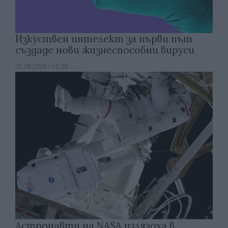
Изкуствен интелект за първи път
създаде нови жизнеспособни вируси
07.08.2026 / 15:30
Астронавти на NASA излязоха в