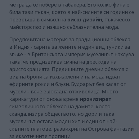
метра да се побере в табакера. Ето колко фина е
била тази тъкан, която в най-силните си години се
превръща в символ на
висш дизайн
, тъкаческо
майсторство и изящно съблазнителна мода.
Предпочитана материя за традиционни облекла
в Индия - сарита за жените и един вид туники за
мъже - в Британската империя муселинът нахлува
така, че предизвиква смяна на дрескода на
аристокрацията. Предишните дневни облекла с
вид на брони са изхвърлени и на мода идват
ефирните рокли и блузи. Будоарът без халат от
муселин вече е досадна отживелица. Много
карикатури от онова време
иронизират
символичното облекло на дамите, което
скандализира обществото, но дори и така
муселинът остава моден хит и един от най-
скъпите платове, развихрил на Острова фантазии
за екзотичните тропици.