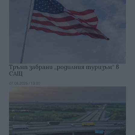
Тръмп забрани „родилния туризъм“ в
САЩ
07.08.2026 / 13:30