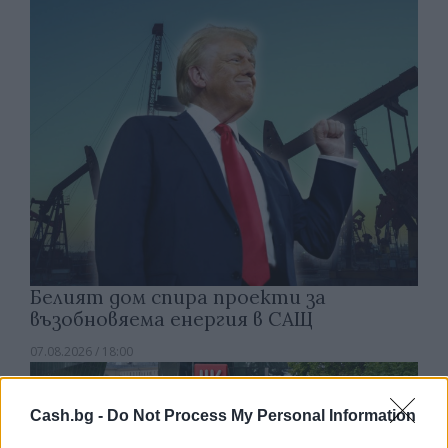
Белият дом спира проекти за
възобновяема енергия в САЩ
07.08.2026 / 18:00
Cash.bg -
Do Not Process My Personal Information