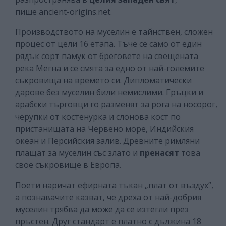
пише ancient-origins.net.
Производството на муселин е тайнствен, сложен
процес от цели 16 етапа. Тъче се само от един
рядък сорт памук от бреговете на свещената
река Мегна и се смята за едно от най-големите
съкровища на времето си. Дипломатически
дарове без муселин били немислими. Гръцки и
арабски търговци го разменят за рога на носорог,
черупки от костенурка и слонова кост по
пристанищата на Червено море, Индийския
океан и Персийския залив. Древните римляни
плащат за муселин със злато и
пренасят
това
свое съкровище в Европа.
Поети наричат ефирната тъкан „плат от въздух”,
а познавачите казват, че дреха от най-добрия
муселин трябва да може да се изтегли през
пръстен. Друг стандарт е платно с дължина 18