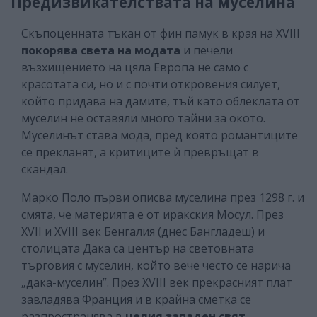
Предизвикателствата на муселина
Скъпоценната тъкан от фин памук в края на XVIII
покорява света на модата
и печели
възхищението на цяла Европа не само с
красотата си, но и с почти откровения силует,
който придава на дамите, тъй като облеклата от
муселин не оставяли много тайни за окото.
Муселинът става мода, пред която романтиците
се прекланят, а критиците ѝ превръщат в
скандал.
Марко Поло първи описва муселина през 1298 г. и
смята, че материята е от иракския Мосул. През
XVII и XVIII век Бенгалия (днес Бангладеш) и
столицата Дака са център на световната
търговия с муселин, който вече често се нарича
„дака-муселин”. През XVIII век прекрасният плат
завладява Франция и в крайна сметка се
разпространява в
целия западен свят
,