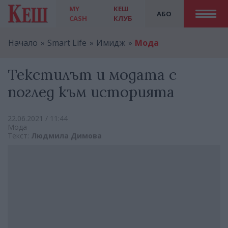
MY
КЕШ
АБО
CASH
КЛУБ
Начало
Smart Life
Имидж
Мода
Текстилът и модата с
поглед към историята
22.06.2021 / 11:44
Мода
Текст:
Людмила Димова