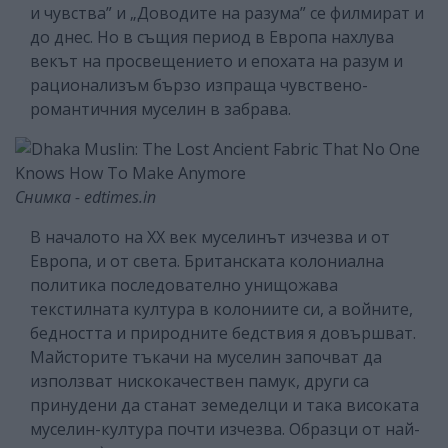
и чувства” и „Доводите на разума” се филмират и
до днес. Но в същия период в Европа нахлува
векът на просвещението и епохата на разум и
рационализъм бързо изпраща чувствено-
романтичния муселин в забрава.
Снимка - edtimes.in
В началото на ХХ век муселинът изчезва и от
Европа, и от ​​света. Британската колониална
политика последователно унищожава
текстилната култура в колониите си, а войните,
бедността и природните бедствия я довършват.
Майсторите тъкачи на муселин започват да
използват нискокачествен памук, други са
принудени да станат земеделци и така високата
муселин-култура почти изчезва. Образци от най-