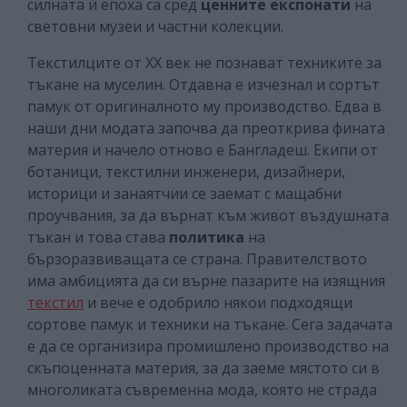
силната ѝ епоха са сред
ценните експонати
на
световни музеи и частни колекции.
Текстилците от ХХ век не познават техниките за
тъкане на муселин. Отдавна е изчезнал и сортът
памук от оригиналното му производство. Едва в
наши дни модата започва да преоткрива фината
материя и начело отново е Бангладеш. Екипи от
ботаници, текстилни инженери, дизайнери,
историци и занаятчии се заемат с мащабни
проучвания, за да върнат към живот въздушната
тъкан и това става
политика
на
бързоразвиващата се страна. Правителството
има амбицията да си върне пазарите на изящния
текстил
и вече е одобрило някои подходящи
сортове памук и техники на тъкане. Сега задачата
е да се организира промишлено производство на
скъпоценната материя, за да заеме мястото си в
многоликата съвременна мода, която не страда