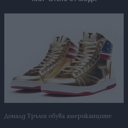
Доналд Тръмп обува американците