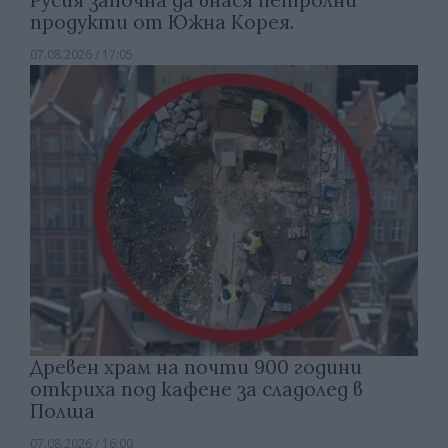
Русия започна да внася петролни
продукти от Южна Корея.
07.08.2026 / 17:05
Древен храм на почти 900 години
откриха под кафене за сладолед в
Полша
07.08.2026 / 16:00