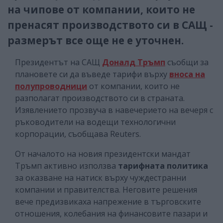
на чипове от компании, които не
пренасят производството си в САЩ -
размерът все още не е уточнен.
Президентът на САЩ
Доналд Тръмп
съобщи за
плановете си да въведе тарифи върху
вноса на
полупроводници
от компании, които не
разполагат производството си в страната.
Изявлението прозвуча в навечерието на вечеря с
ръководители на водещи технологични
корпорации, съобщава Reuters.
От началото на новия президентски мандат
Тръмп активно използва
тарифната политика
за оказване на натиск върху чуждестранни
компании и правителства. Неговите решения
вече предизвикаха напрежение в търговските
отношения, колебания на финансовите пазари и