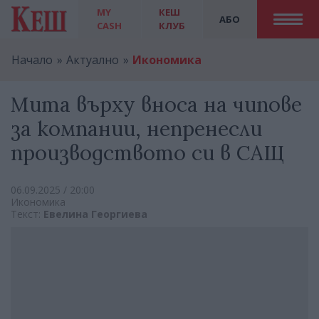
MY
КЕШ
АБО
CASH
КЛУБ
Начало
Актуално
Икономика
Мита върху вноса на чипове
за компании, непренесли
производството си в САЩ
06.09.2025 / 20:00
Икономика
Текст:
Евелина Георгиева