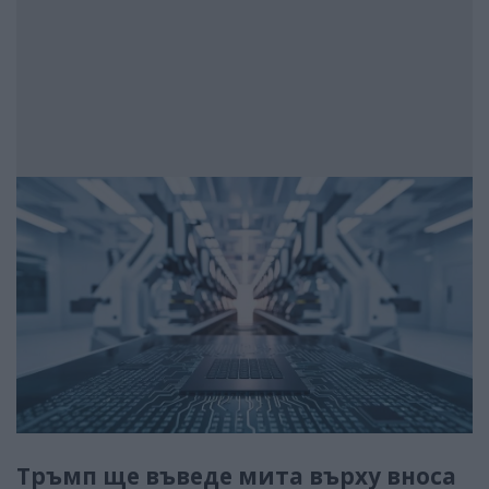
Тръмп ще въведе мита върху вноса