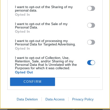
I want to opt-out of the Sharing of my
personal data.
Opted In
I want to opt-out of the Sale of my
Personal Data.
Opted In
I want to opt-out of processing my
Personal Data for Targeted Advertising.
Opted In
Астронавти на NASA излязоха в
I want to opt-out of Collection, Use,
открития космос
Retention, Sale, and/or Sharing of my
Personal Data that Is Unrelated with the
Purposes for which it was collected.
07.08.2026 / 15:00
Opted Out
CONFIRM
Data Deletion
Data Access
Privacy Policy