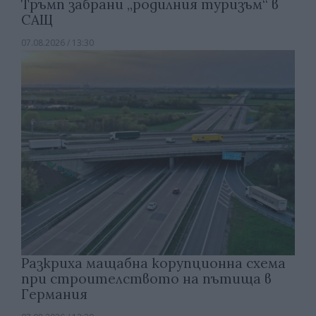
Тръмп забрани „родилния туризъм“ в
САЩ
07.08.2026 / 13:30
Разкриха мащабна корупционна схема
при строителството на пътища в
Германия