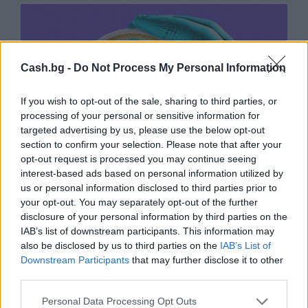
Cash.bg -
Do Not Process My Personal Information
If you wish to opt-out of the sale, sharing to third parties, or
processing of your personal or sensitive information for
targeted advertising by us, please use the below opt-out
section to confirm your selection. Please note that after your
opt-out request is processed you may continue seeing
interest-based ads based on personal information utilized by
us or personal information disclosed to third parties prior to
your opt-out. You may separately opt-out of the further
Изкуствен интелект за първи път
disclosure of your personal information by third parties on the
създаде нови жизнеспособни вируси
IAB’s list of downstream participants. This information may
also be disclosed by us to third parties on the
IAB’s List of
07.08.2026 / 15:30
Downstream Participants
that may further disclose it to other
third parties.
Personal Data Processing Opt Outs