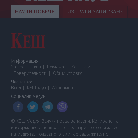
НАУЧИ ПОВЕЧЕ
ИЗПРАТИ ЗАПИТВАНЕ
Информация:
За нас
Екип
Реклама
Контакти
Поверителност
Общи условия
Членство:
Вход
КЕШ клуб
Або
намент
Социални медии
© КЕШ Медия. Всички права запазени. Копиране на
информация е позволено след изричното съгласие
на медията. Ползването с линк е задължително.