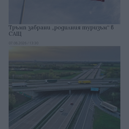
Тръмп забрани „родилния туризъм“ в
САЩ
07.08.2026 / 13:30