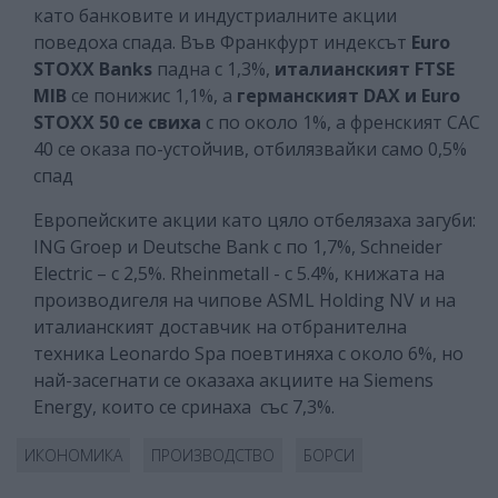
като банковите и индустриалните акции
поведоха спада. Във Франкфурт индексът
Euro
STOXX Banks
падна с 1,3%,
италианският FTSE
MIB
се понижис 1,1%, а
германският DAX и Euro
STOXX 50
се свиха
с по около 1%, а френският CAC
40 се оказа по-устойчив, отбилязвайки само 0,5%
спад
Европейските акции като цяло отбелязаха загуби:
ING Groep и Deutsche Bank с по 1,7%, Schneider
Electric – с 2,5%. Rheinmetall - с 5.4%, книжата на
производигеля на чипове ASML Holding NV и на
италианският доставчик на отбранителна
техника Leonardo Spa поевтиняха с около 6%, но
най-засегнати се оказаха акциите на Siemens
Energy, които се сринаха със 7,3%.
ИКОНОМИКА
ПРОИЗВОДСТВО
БОРСИ