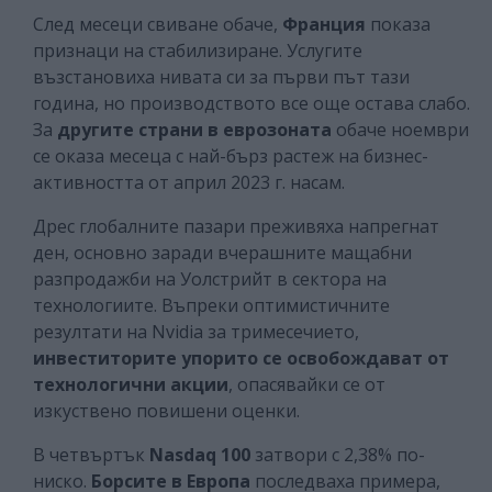
След месеци свиване обаче,
Франция
показа
признаци на стабилизиране. Услугите
възстановиха нивата си за първи път тази
година, но производството все още остава слабо.
За
другите страни в еврозоната
обаче ноември
се оказа месеца с най-бърз растеж на бизнес-
активността от април 2023 г. насам.
Дрес глобалните пазари преживяха напрегнат
ден, основно заради вчерашните мащабни
разпродажби на Уолстрийт в сектора на
технологиите. Въпреки оптимистичните
резултати на Nvidia за тримесечието,
инвеститорите упорито се освобождават от
технологични акции
, опасявайки се от
изкуствено повишени оценки.
В четвъртък
Nasdaq 100
затвори с 2,38% по-
ниско.
Борсите в Европа
последваха примера,