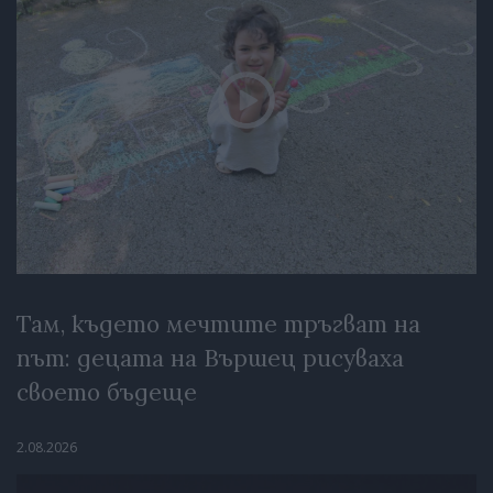
Там, където мечтите тръгват на
път: децата на Вършец рисуваха
своето бъдеще
2.08.2026