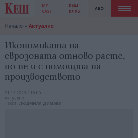
MY
КЕШ
АБО
CASH
КЛУБ
Начало
Актуално
Икономиката на
еврозоната отново расте,
но не и с помощта на
производството
21.11.2025 / 16:00
Актуално
Текст:
Людмила Димова