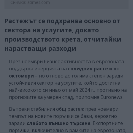
Снимка: atimes.com
Растежът се подхранва основно от
сектора на услугите, докато
производството крета, отчитайки
нарастващи разходи
През ноември бизнес активността в еврозоната
поддържа инерцията на
солидния растеж от
октомври
– но отново до голяма степен заради
устойчивия сектор на услугите, който достигна
най-високото си ниво от май 2024 г., противно на
прогнозите за умерен спад, припомня Euronews.
Въпреки стабилния общ растеж през ноември,
темпът на новите поръчки се бави, вероятно
заради
слабото външно търсене
. Експортните
поръчки, включително в рамките на еврозоната,