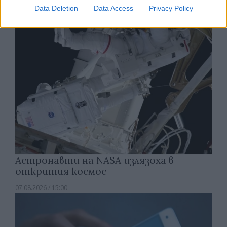
07.08.2026 / 15:30
Data Deletion
Data Access
Privacy Policy
Астронавти на NASA излязоха в
открития космос
07.08.2026 / 15:00