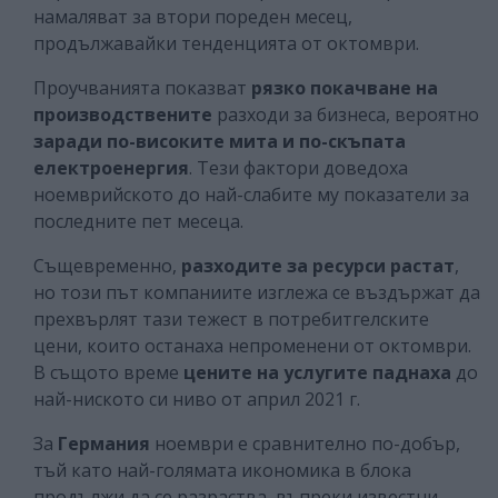
намаляват за втори пореден месец,
продължавайки тенденцията от октомври.
Проучванията показват
рязко покачване на
производствените
разходи за бизнеса, вероятно
заради по-високите мита
и по-скъпата
електроенергия
. Тези фактори доведоха
ноемврийското до най-слабите му показатели за
последните пет месеца.
Същевременно,
разходите за ресурси растат
,
но този път компаниите изглежа се въздържат да
прехвърлят тази тежест в потребитгелските
цени, които останаха непроменени от октомври.
В същото време
цените на услугите паднаха
до
най-ниското си ниво от април 2021 г.
За
Германия
ноември е сравнително по-добър,
тъй като най-голямата икономика в блока
продължи да се разраства, въпреки известни