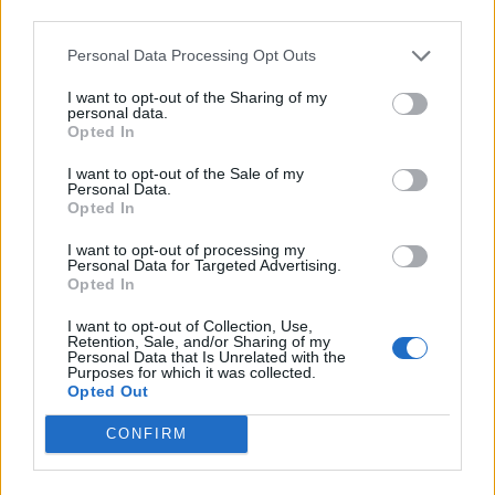
Древен храм на почти 900 години
third parties.
откриха под кафене за сладолед в
Полша
Personal Data Processing Opt Outs
07.08.2026 / 16:00
I want to opt-out of the Sharing of my
personal data.
Opted In
I want to opt-out of the Sale of my
Personal Data.
Opted In
I want to opt-out of processing my
Personal Data for Targeted Advertising.
Opted In
I want to opt-out of Collection, Use,
Retention, Sale, and/or Sharing of my
Personal Data that Is Unrelated with the
Purposes for which it was collected.
Opted Out
CONFIRM
Изкуствен интелект за първи път
създаде нови жизнеспособни вируси