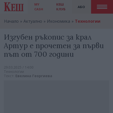
MY
КЕШ
АБО
CASH
КЛУБ
Начало
Актуално
Икономика
Технологии
Изгубен ръкопис за крал
Артур е прочетен за първи
път от 700 години
29.03.2025 / 14:00
Технологии
Текст:
Евелина Георгиева