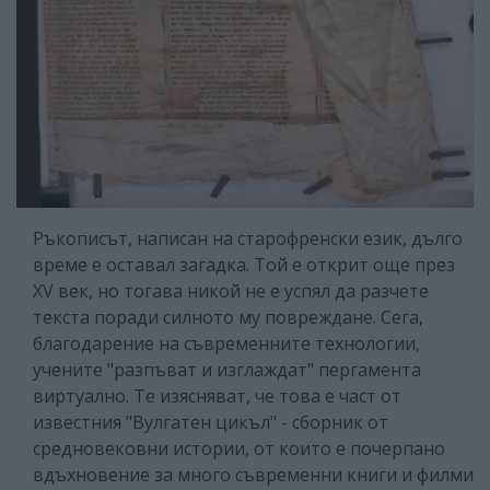
Ръкописът, написан на старофренски език, дълго
време е оставал загадка. Той е открит още през
XV век, но тогава никой не е успял да разчете
текста поради силното му повреждане. Сега,
благодарение на съвременните технологии,
учените "разпъват и изглаждат" пергамента
виртуално. Те изясняват, че това е част от
известния "Вулгатен цикъл" - сборник от
средновековни истории, от които е почерпано
вдъхновение за много съвременни книги и филми