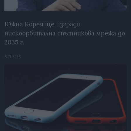
Южна Корея ще изгради
нискоорбитална спътникова мрежа до
2035 г.
6.07.2026