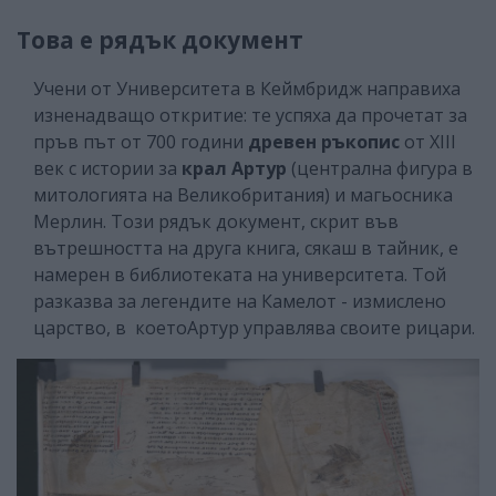
Това е рядък документ
Учени от Университета в Кеймбридж направиха
изненадващо откритие: те успяха да прочетат за
пръв път от 700 години
древен ръкопис
от XIII
век с истории за
крал Артур
(централна фигура в
митологията на Великобритания) и магьосника
Мерлин. Този рядък документ, скрит във
вътрешността на друга книга, сякаш в тайник, е
намерен в библиотеката на университета. Той
разказва за легендите на Камелот - измислено
царство, в коетоАртур управлява своите рицари.