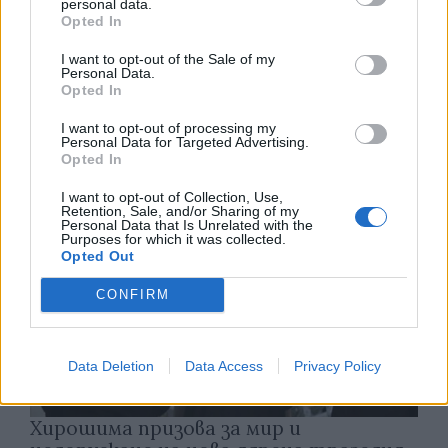
personal data.
Opted In
Франция ще забрани рекламните
обаждания без съгласието на
I want to opt-out of the Sale of my
Personal Data.
абонатите от 11 август
Opted In
07.08.2026 / 14:30
I want to opt-out of processing my
Personal Data for Targeted Advertising.
Opted In
I want to opt-out of Collection, Use,
Retention, Sale, and/or Sharing of my
Personal Data that Is Unrelated with the
Purposes for which it was collected.
Opted Out
CONFIRM
Data Deletion
Data Access
Privacy Policy
Хирошима призова за мир и