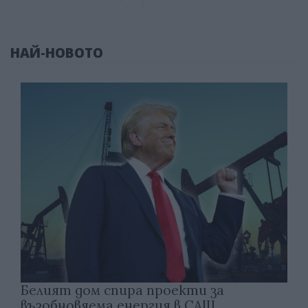
НАЙ-НОВОТО
Белият дом спира проекти за
възобновяема енергия в САЩ