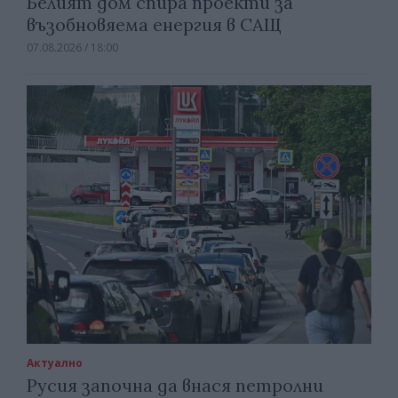
Белият дом спира проекти за
възобновяема енергия в САЩ
07.08.2026 / 18:00
Актуално
Русия започна да внася петролни