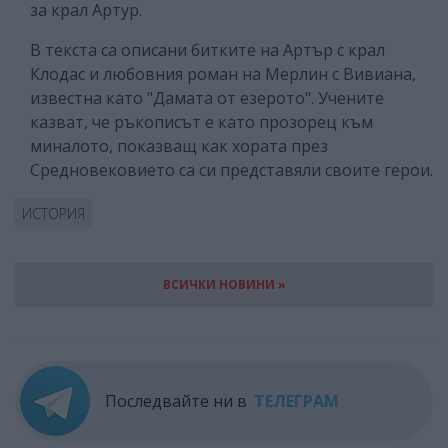
за крал Артур.
В текста са описани битките на Артър с крал
Клодас и любовния роман на Мерлин с Вивиана,
известна като "Дамата от езерото". Учените
казват, че ръкописът е като прозорец към
миналото, показващ как хората през
Средновековието са си представяли своите герои.
ИСТОРИЯ
ВСИЧКИ НОВИНИ »
Последвайте ни в
ТЕЛЕГРАМ