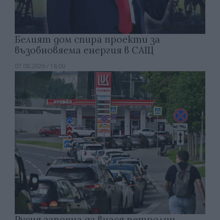
Белият дом спира проекти за
възобновяема енергия в САЩ
07.08.2026 / 18:00
Русия започна да внася петролни