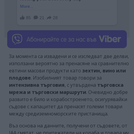
За момента са извадени и се изследват две делви,
използани вероятно за пренасяне на сравнително
евтини масови продукти като
зехтин, вино или
плодове
. Изобилният товар говори за
интензивна търговия
, с утвърдена
търговска
мрежа и търговски маршрути
. Очевидно добре
развито е било и корабостроенето, осигурявайки
съдове с капацитет да пренасят големи товари
между средиземноморските пристанища.
Въз основа на данните, получени от съдовете, от
IAA смятат, че притежатели на кораба и товара му