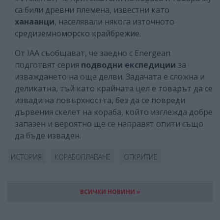
са били древни племена, известни като
ханаанци
, населявали някога източното
средиземноморско крайбрежие.
От IAA съобщават, че заедно с Energean
подготвят серия
подводни експедиции
за
изваждането на още делви. Задачата е сложна и
деликатна, тъй като крайната цел е товарът да се
извади на повърхността, без да се повреди
дървения скелет на кораба, който изглежда добре
запазен и вероятно ще се направят опити също
да бъде изваден.
ИСТОРИЯ
КОРАБОПЛАВАНЕ
ОТКРИТИЕ
ВСИЧКИ НОВИНИ »