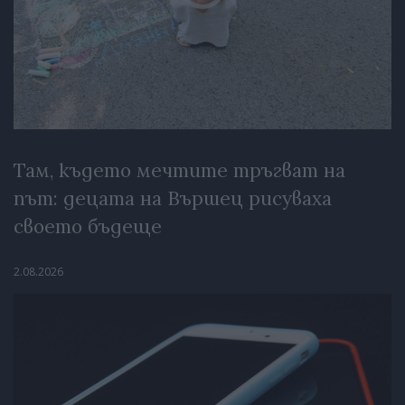
Там, където мечтите тръгват на
път: децата на Вършец рисуваха
своето бъдеще
2.08.2026