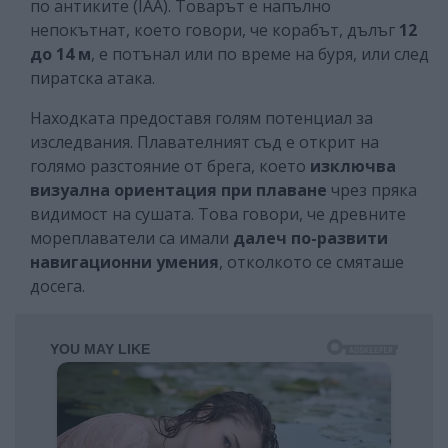
по антиките (IAA). Товарът е напълно
непокътнат, което говори, че корабът, дълъг
12
до 14 м
, е потънал или по време на буря, или след
пиратска атака.
Находката предоставя голям потенциал за
изследвания. Плавателният съд е открит на
голямо разстояние от брега, което
изключва
визуална ориентация при плаване
чрез пряка
видимост на сушата. Това говори, че древните
мореплаватели са имали
далеч по-развити
навигационни умения
, отколкото се смяташе
досега.