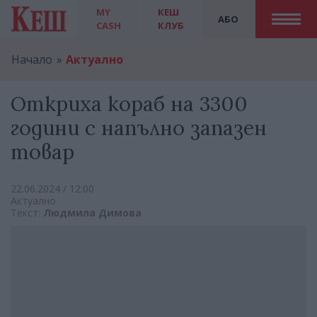
MY
КЕШ
АБО
CASH
КЛУБ
Начало
Актуално
Откриха кораб на 3300
години с напълно запазен
товар
22.06.2024 / 12:00
Актуално
Текст:
Людмила Димова