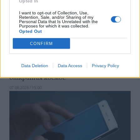
Opted In
I want to opt-out of Collection, Use,
Retention, Sale, and/or Sharing of my
Personal Data that Is Unrelated with the
Purposes for which it was collected.
Opted Out
CONFIRM
Data Deletion
Data Access
Privacy Policy
Астронавти на NASA излязоха в
открития космос
07.08.2026 / 15:00