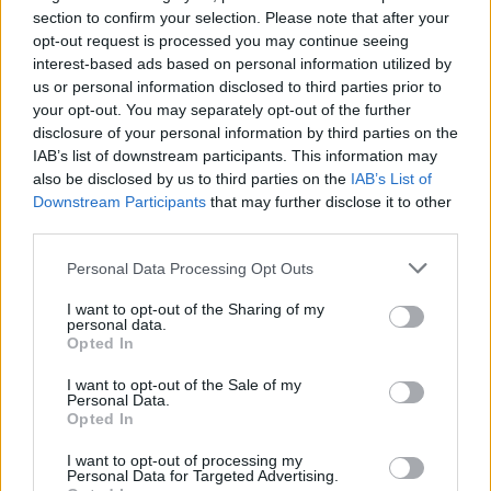
section to confirm your selection. Please note that after your
opt-out request is processed you may continue seeing
interest-based ads based on personal information utilized by
us or personal information disclosed to third parties prior to
your opt-out. You may separately opt-out of the further
disclosure of your personal information by third parties on the
IAB’s list of downstream participants. This information may
also be disclosed by us to third parties on the
IAB’s List of
Downstream Participants
that may further disclose it to other
third parties.
Personal Data Processing Opt Outs
I want to opt-out of the Sharing of my
personal data.
Изкуствен интелект за първи път
Opted In
създаде нови жизнеспособни вируси
I want to opt-out of the Sale of my
07.08.2026 / 15:30
Personal Data.
Opted In
I want to opt-out of processing my
Personal Data for Targeted Advertising.