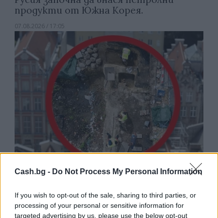
продукти от Южна Корея.
07.08.2026 / 17:05
Cash.bg -
Do Not Process My Personal Information
Древен храм на почти 900 години
откриха под кафене за сладолед в
If you wish to opt-out of the sale, sharing to third parties, or
Полша
processing of your personal or sensitive information for
07.08.2026 / 16:00
targeted advertising by us, please use the below opt-out