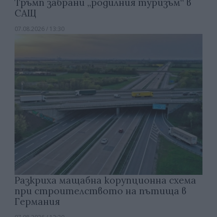
Тръмп забрани „родилния туризъм“ в
САЩ
07.08.2026 / 13:30
Разкриха мащабна корупционна схема
при строителството на пътища в
Германия