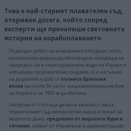
Това е най-старият плавателен съд,
откриван досега, който според
експерти ще пренапише световната
история на корабоплаването
Подводен робот на компанията Energean, която
експлоатира редица дълбоководни находища на
природен газ в териториалните води на Израел и
извършва проучвателни сондажи, се е натъкнал
на дървения кораб от
късната бронзова
епоха
на около 90 км от средиземноморския бряг
на Израел и на 1800 м дълбочина.
Затрупан от стотици делви и засипан с пясък,
плавателният съд хилядолетия наред е лежал на
морското дъно,
предпазен от морските бури и
течения
, казват от Израелската администрация