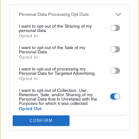
third parties.
07.08.2026 / 15:30
Personal Data Processing Opt Outs
I want to opt-out of the Sharing of my
personal data.
Opted In
I want to opt-out of the Sale of my
Personal Data.
Opted In
I want to opt-out of processing my
Personal Data for Targeted Advertising.
Opted In
I want to opt-out of Collection, Use,
Retention, Sale, and/or Sharing of my
Personal Data that Is Unrelated with the
Purposes for which it was collected.
Астронавти на NASA излязоха в
Opted Out
открития космос
CONFIRM
07.08.2026 / 15:00