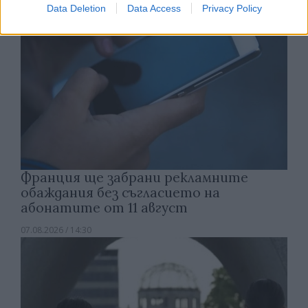
Data Deletion
Data Access
Privacy Policy
Франция ще забрани рекламните
обаждания без съгласието на
абонатите от 11 август
07.08.2026 / 14:30