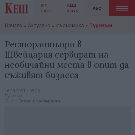
MY
КЕШ
АБО
CASH
КЛУБ
Начало
Актуално
Икономика
Туризъм
Ресторантьори в
Швейцария сервират на
необичайни места в опит да
съживят бизнеса
16.06.2021 / 09:00
Туризъм
Текст:
Елена Страхилова