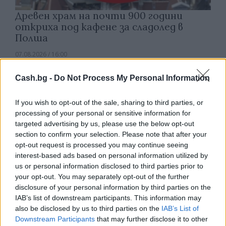
Древен храм на почти 900 години
откриха под кафене за сладолед в
Полша
07.08.2026 / 16:00
Cash.bg -
Do Not Process My Personal Information
If you wish to opt-out of the sale, sharing to third parties, or
processing of your personal or sensitive information for
targeted advertising by us, please use the below opt-out
section to confirm your selection. Please note that after your
opt-out request is processed you may continue seeing
interest-based ads based on personal information utilized by
us or personal information disclosed to third parties prior to
your opt-out. You may separately opt-out of the further
disclosure of your personal information by third parties on the
IAB’s list of downstream participants. This information may
also be disclosed by us to third parties on the
IAB’s List of
Изкуствен интелект за първи път
Downstream Participants
that may further disclose it to other
създаде нови жизнеспособни вируси