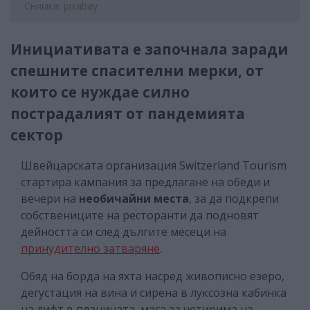
Снимка: pixabay
Инициативата е започнала заради
спешните спасителни мерки, от
които се нуждае силно
пострадалият от пандемията
сектор
Швейцарската организация Switzerland Tourism
стартира кампания за предлагане на обеди и
вечери на
необичайни места
, за да подкрепи
собствениците на ресторанти да подновят
дейността си след дългите месеци на
принудително затваряне
.
Обяд на борда на яхта насред живописно езеро,
дегустация на вина и сирена в луксозна кабинка
на лифт в планината, маса за четирима на