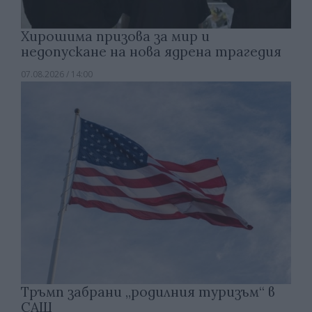
Хирошима призова за мир и
недопускане на нова ядрена трагедия
07.08.2026 / 14:00
Тръмп забрани „родилния туризъм“ в
САЩ