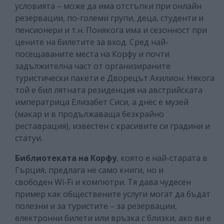
условията – може да има отстъпки при онлайн
резервации, по-големи групи, деца, студенти и
пенсионери и т.н. Понякога има и сезонност при
цените на билетите за вход. Сред най-
посещаваните места на Корфу и почти
задължителна част от организираните
туристически пакети е Дворецът Ахилион. Някога
той е бил лятната резиденция на австрийската
императрица Елизабет Сиси, а днес е музей
(макар и в продължаваща безкрайно
реставрация), известен с красивите си градини и
статуи.
Библиотеката на Корфу
, която е най-старата в
Гърция, предлага не само книги, но и
свободен Wi-Fi и компютри. Тя дава чудесен
пример как обществените услуги могат да бъдат
полезни и за туристите – за резервации,
електронни билети или връзка с близки, ако ви е