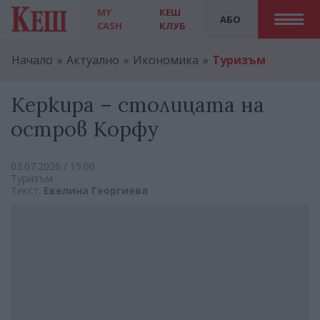
MY
КЕШ
АБО
CASH
КЛУБ
Начало
Актуално
Икономика
Туризъм
Керкира – столицата на
остров Корфу
03.07.2026 / 15:00
Туризъм
Текст:
Евелина Георгиева