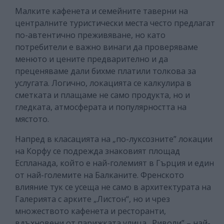
Малките кафенета и семейните таверни на
централните туристически места често предлагат
по-автентично преживяване, но като
потребители е важно винаги да проверяваме
менюто и цените предварително и да
преценяваме дали бихме платили толкова за
услугата. Логично, локацията се калкулира в
сметката и плащаме не само продукта, но и
гледката, атмосферата и популярността на
мястото.
Напред в класацията на „по-луксозните” локации
на Корфу се подрежда знаковият площад
Еспланада, който е най-големият в Гърция и един
от най-големите на Балканите. Френското
влияние тук се усеща не само в архитектурата на
Галерията с арките „Листон“, но и чрез
множеството кафенета и ресторанти,
вдъхновени от парижката улица „Риволи” – най-