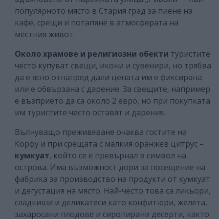
популярното място в Стария град за пиене на
кафе, срещи и потапяне в атмосферата на
местния живот.
Около храмове и религиозни обекти
туристите
често купуват свещи, икони и сувенири, но трябва
да е ясно отнапред дали цената им е фиксирана
или е обвързана с дарение. За свещите, например
е възприето да са около 2 евро, но при покупката
им туристите често оставят и дарения.
Вълнуващо преживяване очаква гостите на
Корфу и при срещата с малкия оранжев цитрус –
кумкуат
, който се е превърнал в символ на
острова. Има възможност дори за посещение на
фабрика за производство на продукти от кумкуат
и дегустация на място. Най-често това са ликьори,
сладкиши и деликатеси като конфитюри, желета,
захаросани плодове и сиропирани десерти, както