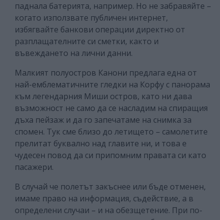
паднала батерията, например. Но не забравяйте –
когато използвате публичен интернет,
избягвайте банкови операции директно от
разплащателните си сметки, както и
въвеждането на лични данни.
Малкият полуостров Канони предлага една от
най-емблематичните гледки на Корфу с панорама
към легендарния Миши остров, като ни дава
възможност не само да се насладим на спиращия
дъха пейзаж и да го запечатаме на снимка за
спомен. Тук сме близо до летището – самолетите
прелитат буквално над главите ни, и това е
чудесен повод да си припомним правата си като
пасажери.
В случай че полетът закъснее или бъде отменен,
имаме право на информация, съдействие, а в
определени случаи – и на обезщетение. При по-