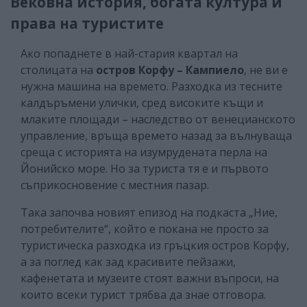
Вековна история, богата култура и
права на туристите
Ако попаднете в най-стария квартал на
столицата на
остров Корфу – Кампиело
, не ви е
нужна машина на времето. Разходка из тесните
калдъръмени улички, сред високите къщи и
млаките площади – наследство от венецианското
управление, връща времето назад за вълнуваща
среща с историята на изумрудената перла на
Йонийско море. Но за туриста тя е и първото
съприкосновение с местния пазар.
Така започва новият епизод на подкаста „Ние,
потребителите“, който е покана не просто за
туристическа разходка из гръцкия остров Корфу,
а за поглед как зад красивите пейзажи,
кафенетата и музеите стоят важни въпроси, на
които всеки турист трябва да знае отговора.