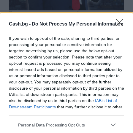
Белият дом спира проекти за
възобновяема енергия в САЩ
Cash.bg -
Do Not Process My Personal Information
07.08.2026 / 18:00
If you wish to opt-out of the sale, sharing to third parties, or
processing of your personal or sensitive information for
targeted advertising by us, please use the below opt-out
section to confirm your selection. Please note that after your
opt-out request is processed you may continue seeing
interest-based ads based on personal information utilized by
us or personal information disclosed to third parties prior to
your opt-out. You may separately opt-out of the further
disclosure of your personal information by third parties on the
IAB’s list of downstream participants. This information may
also be disclosed by us to third parties on the
IAB’s List of
Downstream Participants
that may further disclose it to other
third parties.
Русия започна да внася петролни
Personal Data Processing Opt Outs
продукти от Южна Корея.