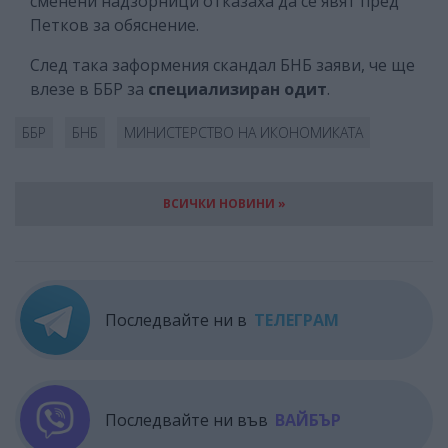
сменени надзорници отказаха да се явят пред
Петков за обяснение.
След така заформения скандал БНБ заяви, че ще
влезе в ББР за
специализиран одит
.
ББР
БНБ
МИНИСТЕРСТВО НА ИКОНОМИКАТА
ВСИЧКИ НОВИНИ »
Последвайте ни в
ТЕЛЕГРАМ
Последвайте ни във
ВАЙБЪР