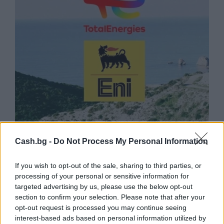
Природен газ от Кипър ще потече към
Европа през 2028 година
Cash.bg -
Do Not Process My Personal Information
09.08.2026 / 17:30
If you wish to opt-out of the sale, sharing to third parties, or
processing of your personal or sensitive information for
targeted advertising by us, please use the below opt-out
section to confirm your selection. Please note that after your
opt-out request is processed you may continue seeing
interest-based ads based on personal information utilized by