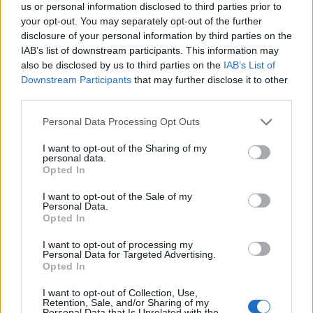
us or personal information disclosed to third parties prior to
your opt-out. You may separately opt-out of the further
disclosure of your personal information by third parties on the
IAB’s list of downstream participants. This information may
also be disclosed by us to third parties on the
IAB’s List of
Downstream Participants
that may further disclose it to other
third parties.
Белият дом спира проекти за
Personal Data Processing Opt Outs
възобновяема енергия в САЩ
I want to opt-out of the Sharing of my
personal data.
07.08.2026 / 18:00
Opted In
I want to opt-out of the Sale of my
Personal Data.
Opted In
I want to opt-out of processing my
Personal Data for Targeted Advertising.
Opted In
I want to opt-out of Collection, Use,
Retention, Sale, and/or Sharing of my
Personal Data that Is Unrelated with the