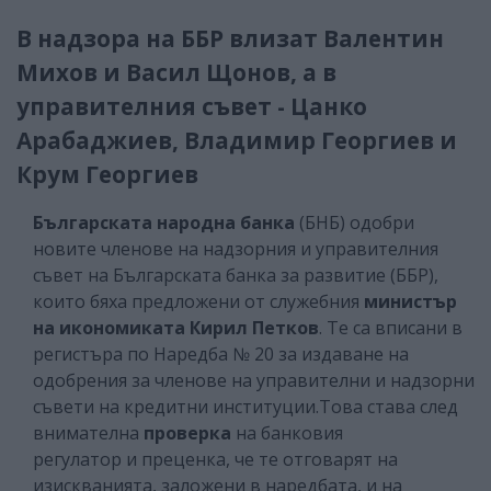
В надзора на ББР влизат Валентин
Михов и Васил Щонов, а в
управителния съвет - Цанко
Арабаджиев, Владимир Георгиев и
Крум Георгиев
Българската народна банка
(БНБ) одобри
новите членове на надзорния и управителния
съвет на Българската банка за развитие (ББР),
които бяха предложени от служебния
министър
на икономиката Кирил Петков
. Те са вписани в
регистъра по Наредба № 20 за издаване на
одобрения за членове на управителни и надзорни
съвети на кредитни институции.Това става след
внимателна
проверка
на банковия
регулатор и преценка, че те отговарят на
изискванията, заложени в наредбата, и на