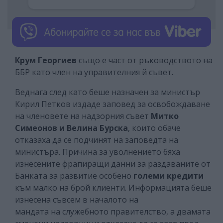
Крум Георгиев
също е част от ръководството на
ББР като член на управителния й съвет.
Веднага след като беше назначен за министър
Кирил Петков издаде заповед за освобождаване
на членовете на надзорния съвет
Митко
Симеонов и Велина Бурска
, които обаче
отказаха да се подчинят на заповедта на
министъра. Причина за уволнението бяха
изнесените фрапиращи данни за раздаваните от
Банката за развитие особено
големи кредити
към малко на брой клиенти. Информацията беше
изнесена съвсем в началото на
мандата на служебното правителство, а двамата