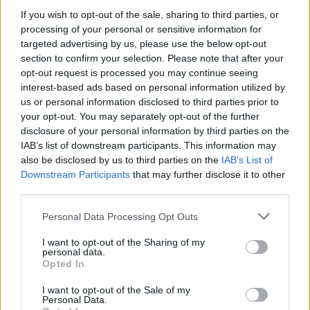
If you wish to opt-out of the sale, sharing to third parties, or
processing of your personal or sensitive information for
Изкуствен интелект за първи път
targeted advertising by us, please use the below opt-out
създаде нови жизнеспособни вируси
section to confirm your selection. Please note that after your
opt-out request is processed you may continue seeing
07.08.2026 / 15:30
interest-based ads based on personal information utilized by
us or personal information disclosed to third parties prior to
your opt-out. You may separately opt-out of the further
disclosure of your personal information by third parties on the
IAB’s list of downstream participants. This information may
also be disclosed by us to third parties on the
IAB’s List of
Downstream Participants
that may further disclose it to other
third parties.
Personal Data Processing Opt Outs
I want to opt-out of the Sharing of my
personal data.
Opted In
I want to opt-out of the Sale of my
Астронавти на NASA излязоха в
Personal Data.
открития космос