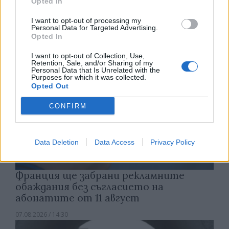
Opted In
07.08.2026 / 15:00
I want to opt-out of processing my
Personal Data for Targeted Advertising.
Opted In
I want to opt-out of Collection, Use,
Retention, Sale, and/or Sharing of my
Personal Data that Is Unrelated with the
Purposes for which it was collected.
Opted Out
CONFIRM
Data Deletion
Data Access
Privacy Policy
Франция ще забрани рекламните
обаждания без съгласието на
абонатите от 11 август
07.08.2026 / 14:30