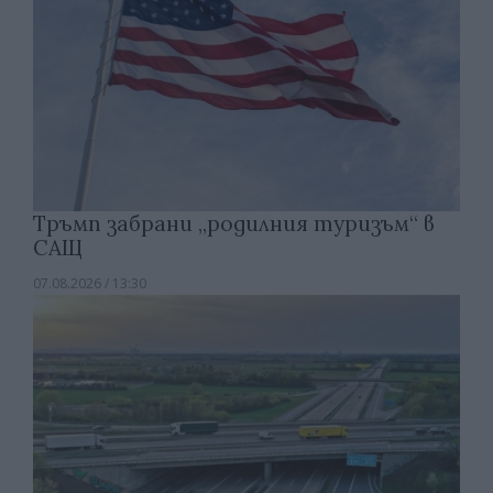
Тръмп забрани „родилния туризъм“ в
САЩ
07.08.2026 / 13:30