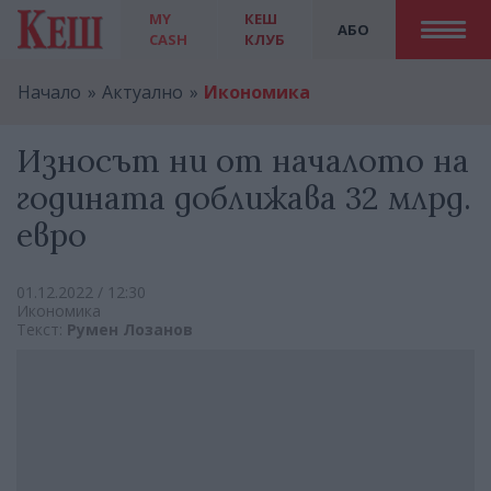
MY
КЕШ
АБО
CASH
КЛУБ
Начало
Актуално
Икономика
Износът ни от началото на
годината доближава 32 млрд.
евро
01.12.2022 / 12:30
Икономика
Текст:
Румен Лозанов