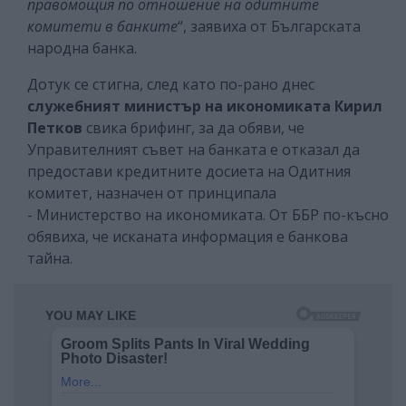
правомощия по отношение на одитните
комитети в банките
“, заявиха от Българската
народна банка.
Дотук се стигна, след като по-рано днес
служебният министър на икономиката Кирил
Петков
свика брифинг, за да обяви, че
Управителният съвет на банката е отказал да
предостави кредитните досиета на Одитния
комитет, назначен от принципала
- Министерство на икономиката. От ББР по-късно
обявиха, че исканата информация е банкова
тайна.