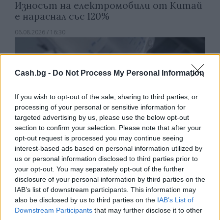
Износът на електромобили от Китай
е нараснал със 120%
06.08.2026 / 16:30
Cash.bg -
Do Not Process My Personal Information
If you wish to opt-out of the sale, sharing to third parties, or
processing of your personal or sensitive information for
targeted advertising by us, please use the below opt-out
section to confirm your selection. Please note that after your
opt-out request is processed you may continue seeing
interest-based ads based on personal information utilized by
us or personal information disclosed to third parties prior to
your opt-out. You may separately opt-out of the further
disclosure of your personal information by third parties on the
Ню Йорк стана 14-ият щат на САЩ, в
IAB’s list of downstream participants. This information may
който е разрешена евтаназията
also be disclosed by us to third parties on the
IAB’s List of
Downstream Participants
that may further disclose it to other
06.08.2026 / 16:00