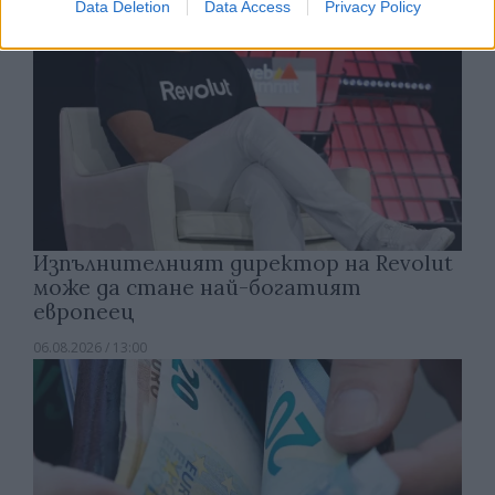
Data Deletion
Data Access
Privacy Policy
Изпълнителният директор на Revolut
може да стане най-богатият
европеец
06.08.2026 / 13:00