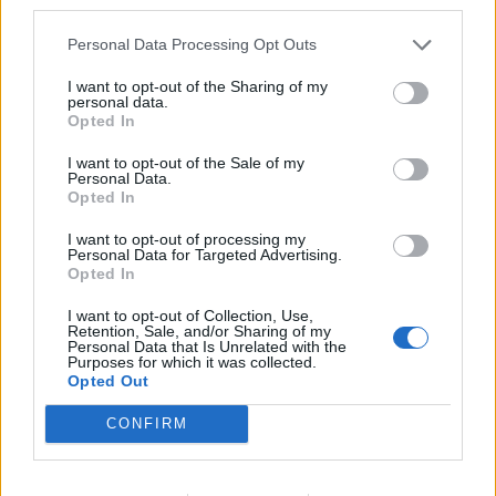
third parties.
Personal Data Processing Opt Outs
I want to opt-out of the Sharing of my
personal data.
Opted In
I want to opt-out of the Sale of my
Personal Data.
Opted In
I want to opt-out of processing my
Personal Data for Targeted Advertising.
Opted In
I want to opt-out of Collection, Use,
Спадането на Дунав принуди Румъния
Retention, Sale, and/or Sharing of my
Personal Data that Is Unrelated with the
да възобнови работата на въглищна
Purposes for which it was collected.
електроцентрала
Opted Out
06.08.2026 / 15:30
CONFIRM