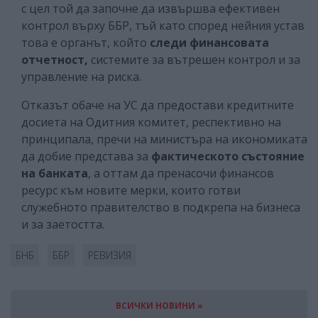
с цел той да започне да извършва ефективен
контрол върху ББР, тъй като според нейния устав
това е органът, който
следи финансовата
отчетност,
системите за вътрешен контрол и за
управление на риска.
Отказът обаче на УС да предостави кредитните
досиета на Одитния комитет, респективно на
принципала, пречи на министъра на икономиката
да добие представа за
фактическото състояние
на банката
, а оттам да пренасочи финансов
ресурс към новите мерки, които готви
служебното правителство в подкрепа на бизнеса
и за заетостта.
БНБ
ББР
РЕВИЗИЯ
ВСИЧКИ НОВИНИ »