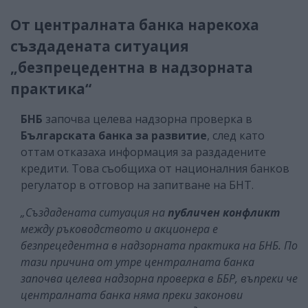
От централната банка нарекоха
създадената ситуация
„безпрецедентна в надзорната
практика“
БНБ
започва целева надзорна проверка в
Българската банка за развитие
, след като
оттам отказаха информация за раздадените
кредити. Това съобщиха от националния банков
регулатор в отговор на запитване на БНТ.
„Създадената ситуация на
публичен конфликт
между ръководството и акционера е
безпрецедентна в надзорната практика на БНБ. По
тази причина от утре централната банка
започва целева надзорна проверка в ББР, въпреки че
централната банка няма преки законови