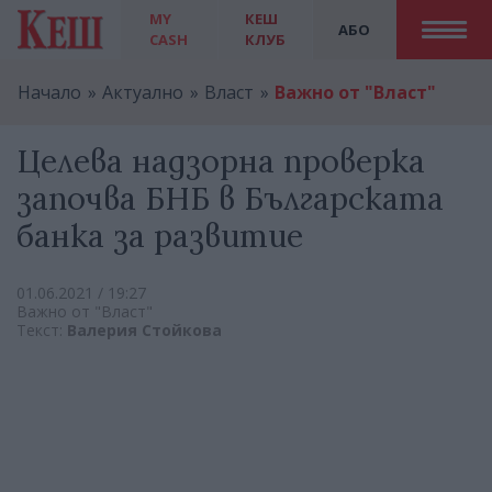
MY
КЕШ
АБО
CASH
КЛУБ
Начало
Актуално
Власт
Важно от "Власт"
Целева надзорна проверка
започва БНБ в Българската
банка за развитие
01.06.2021 / 19:27
Важно от "Власт"
Текст:
Валерия Стойкова