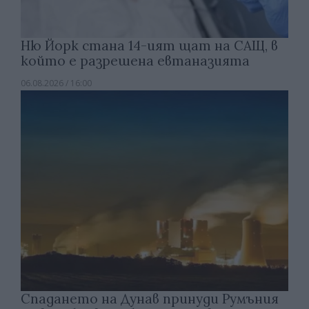
Ню Йорк стана 14-ият щат на САЩ, в
който е разрешена евтаназията
06.08.2026 / 16:00
Спадането на Дунав принуди Румъния