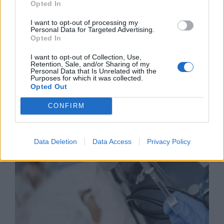
Opted In
I want to opt-out of processing my
Personal Data for Targeted Advertising.
Opted In
I want to opt-out of Collection, Use,
Retention, Sale, and/or Sharing of my
Personal Data that Is Unrelated with the
Износът на електромобили от Китай
Purposes for which it was collected.
е нараснал със 120%
Opted Out
06.08.2026 / 16:30
CONFIRM
Data Deletion
Data Access
Privacy Policy