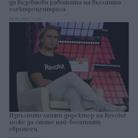
да възобнови работата на въглищна
електроцентрала
06.08.2026 / 15:30
Изпълнителният директор на Revolut
може да стане най-богатият
европеец