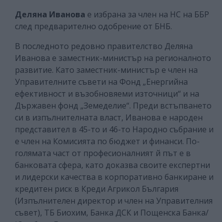
Деляна Иванова
е избрана за член на НС на ББР
след предварително одобрение от БНБ.
В последното редовно правителство Деляна
Иванова е заместник-министър на регионалното
развитие. Като заместник-министър е член на
Управителните съвети на Фонд „Енергийна
ефективност и възобновяеми източници“ и на
Държавен фонд „Земеделие“. Преди встъпването
си в изпълнителната власт, Иванова е народен
представител в 45-то и 46-то Народно събрание и
е член на Комисията по бюджет и финанси. По-
голямата част от професионалният й път е в
банковата сфера, като доказва своите експертни
и лидерски качества в корпоративно банкиране и
кредитен риск в Креди Агрикол България
(Изпълнителен директор и член на Управителния
съвет), ТБ Биохим, Банка ДСК и Пощенска Банка/