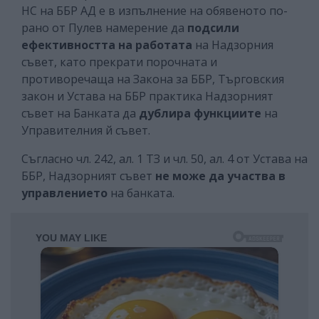
НС на ББР АД е в изпълнение на обявеното по-
рано от Пулев намерение да
подсили
ефективността на работата
на Надзорния
съвет, като прекрати порочната и
противоречаща на Закона за ББР, Търговския
закон и Устава на ББР практика Надзорният
съвет на Банката да
дублира функциите
на
Управителния й съвет.
Съгласно чл. 242, ал. 1 ТЗ и чл. 50, ал. 4 от Устава на
ББР, Надзорният съвет
не може да участва в
управлението
на банката.