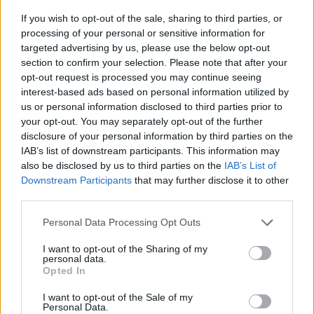
If you wish to opt-out of the sale, sharing to third parties, or
processing of your personal or sensitive information for
targeted advertising by us, please use the below opt-out
section to confirm your selection. Please note that after your
opt-out request is processed you may continue seeing
interest-based ads based on personal information utilized by
us or personal information disclosed to third parties prior to
your opt-out. You may separately opt-out of the further
disclosure of your personal information by third parties on the
Френска инвестиция активира
IAB’s list of downstream participants. This information may
изграждането на интерконектора
also be disclosed by us to third parties on the
IAB’s List of
между Гърция и Кипър
Downstream Participants
that may further disclose it to other
third parties.
06.08.2026 / 17:06
Personal Data Processing Opt Outs
I want to opt-out of the Sharing of my
personal data.
Opted In
I want to opt-out of the Sale of my
Personal Data.