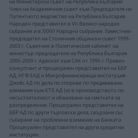
на Министерски съвет на Република България.
Член на Академичния съвет към Председателя на
Патентното ведомство на Република България.
Народен представител в VII Велико народно
събрание и в XXXVI Народно събрание. Заместник-
председател на Столичния общински съвет 1999-
2003 г. Съветник в Политическия кабинет на
министър-председателя на Република България
2005-2009 г. Адвокат към САК от 1995 г. Правен
консултант и процесуален представител на ББР
АД, НГФ ЕАД и Микрофинансираща институция
Джобс АД по дела по спорове по предявявани
вземания към КТБ АД (н) в производството по
несъстоятелност и обжалване на сметката за
разпределение. Процесуален представител на
ББР АД по други търговски дела, свързани със
събиране на проблемни вземания на Банката.
Процесуален представител на други кредитни
институции.