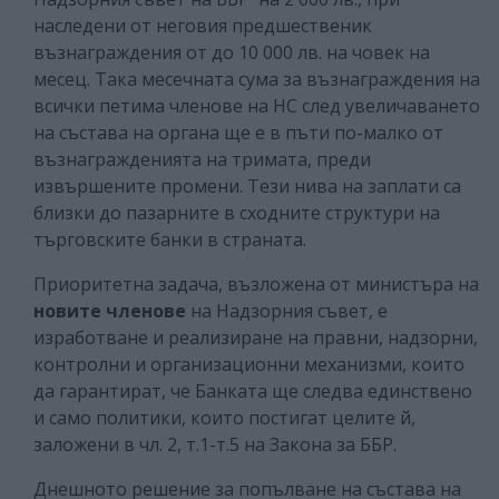
наследени от неговия предшественик
възнаграждения от до 10 000 лв. на човек на
месец. Така месечната сума за възнаграждения на
всички петима членове на НС след увеличаването
на състава на органа ще е в пъти по-малко от
възнагражденията на тримата, преди
извършените промени. Тези нива на заплати са
близки до пазарните в сходните структури на
търговските банки в страната.
Приоритетна задача, възложена от министъра на
новите членове
на Надзорния съвет, е
изработване и реализиране на правни, надзорни,
контролни и организационни механизми, които
да гарантират, че Банката ще следва единствено
и само политики, които постигат целите й,
заложени в чл. 2, т.1-т.5 на Закона за ББР.
Днешното решение за попълване на състава на