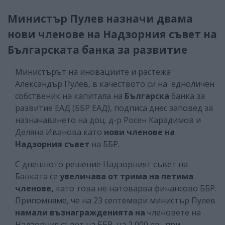
Министър Пулев назначи двама
нови членове на Надзорния съвет на
Българската банка за развитие
Министърът на иновациите и растежа
Александър Пулев, в качеството си на едноличен
собственик на капитала на
Българска
банка за
развитие ЕАД (ББР ЕАД), подписа днес заповед за
назначаването на доц. д-р Росен Карадимов и
Деляна Иванова като
нови членове на
Надзорния съвет
на ББР.
С днешното решение Надзорният съвет на
Банката се
увеличава от трима на петима
членове,
като това не натоварва финансово ББР.
Припомняме, че на 23 септември министър Пулев
намали възнагражденията на
членовете на
Надзорния съвет на ББР на 2 000 лв., при