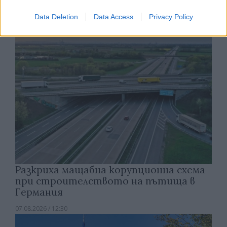
07.08.2026 / 13:30
Data Deletion
Data Access
Privacy Policy
Разкриха мащабна корупционна схема
при строителството на пътища в
Германия
07.08.2026 / 12:30