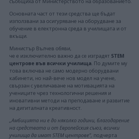
съобщиха от Министерството на образованието.
Основната част от тези средства ще бъдат
използвани за осигуряване на оборудване за
обучение в електронна среда в училищата и от
вкъщи.
Министър Вълчев обяви,
че е изключително важно да се изградят
STEM
центрове във всички училища
. По думите му
това включва не само модерно оборудвани
кабинети, но най-вече нов модел на учене,
свързан с увеличаване на мотивацията на
учениците чрез технологични решения и
иновативни методи на преподаване и развитие
на дигиталната креативност.
„Амбицията ни е до няколко години, благодарение
на средствата и от Европейския съюз, всички
училища да имат STEM центрове”,
подчерта