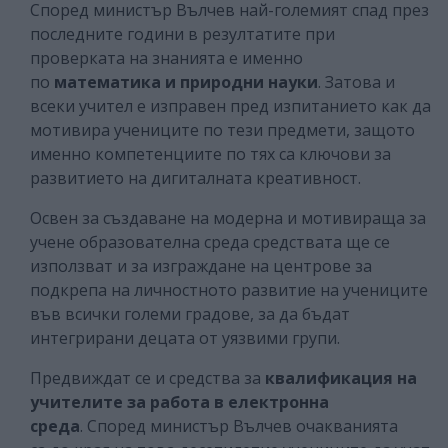
Според министър Вълчев най-големият спад през
последните години в резултатите при
проверката на знанията е именно
по
математика и природни науки
. Затова и
всеки учител е изправен пред изпитанието как да
мотивира учениците по тези предмети, защото
именно компетенциите по тях са ключови за
развитието на дигиталната креативност.
Освен за създаване на модерна и мотивираща за
учене образователна среда средствата ще се
използват и за изграждане на центрове за
подкрепа на личностното развитие на учениците
във всички големи градове, за да бъдат
интегрирани децата от уязвими групи.
Предвиждат се и средства за
квалификация на
учителите за работа в електронна
среда
. Според министър Вълчев очакванията