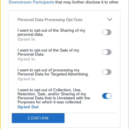
Downstream Participants
that may further disclose it to other
third parties.
Хирошима призова за мир и
недопускане на нова ядрена трагедия
Personal Data Processing Opt Outs
07.08.2026 / 14:00
I want to opt-out of the Sharing of my
personal data.
Opted In
I want to opt-out of the Sale of my
Personal Data.
Opted In
I want to opt-out of processing my
Personal Data for Targeted Advertising.
Opted In
I want to opt-out of Collection, Use,
Retention, Sale, and/or Sharing of my
Personal Data that Is Unrelated with the
Purposes for which it was collected.
Opted Out
CONFIRM
Тръмп забрани „родилния туризъм“ в
САЩ