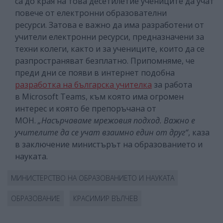
са до края на това десетилетие учениците да учат
повече от електронни образователни
ресурси. Затова е важно да има разработени от
учители електронни ресурси, предназначени за
техни колеги, както и за учениците, които да се
разпространяват безплатно. Припомняме, че
преди дни се появи в интернет подобна
разработка на българска учителка
за работа
в Microsoft Teams, към която има огромен
интерес и която бе препоръчана от
МОН.
„Насърчаваме мрежовия подход. Важно е
учителите да се учат взаимно един от друг“
, каза
в заключение министърът на образованието и
науката.
МИНИСТЕРСТВО НА ОБРАЗОВАНИЕТО И НАУКАТА
ОБРАЗОВАНИЕ
КРАСИМИР ВЪЛЧЕВ