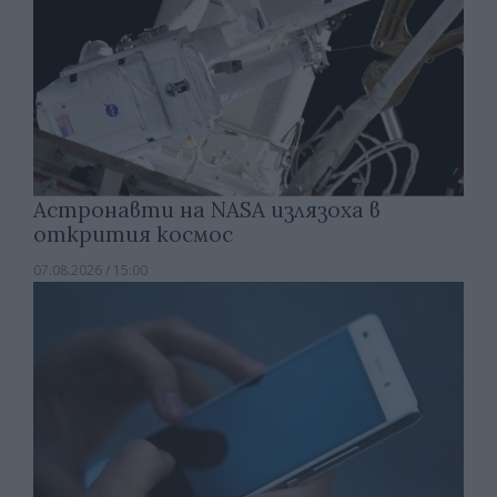
Астронавти на NASA излязоха в
открития космос
07.08.2026 / 15:00