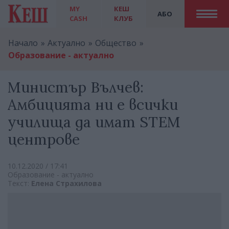
MY
КЕШ
АБО
CASH
КЛУБ
Начало
Актуално
Общество
Образование - актуално
Министър Вълчев:
Амбицията ни е всички
училища да имат STEM
центрове
10.12.2020 / 17:41
Образование - актуално
Текст:
Елена Страхилова