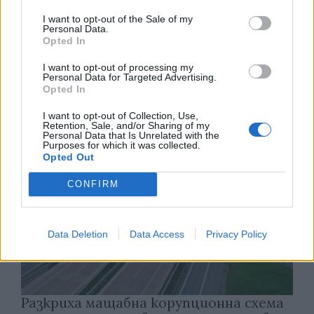
I want to opt-out of the Sale of my
Personal Data.
Opted In
Тръмп забрани „родилния туризъм“ в
САЩ
I want to opt-out of processing my
Personal Data for Targeted Advertising.
07.08.2026 / 13:30
Opted In
I want to opt-out of Collection, Use,
Retention, Sale, and/or Sharing of my
Personal Data that Is Unrelated with the
Purposes for which it was collected.
Opted Out
CONFIRM
Data Deletion
Data Access
Privacy Policy
Разкриха мащабна корупционна схема