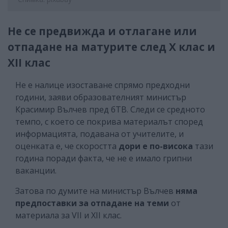
Не се предвижда и отлагане или
отпадане на матурите след X клас и
XII клас
Не е налице изоставане спрямо предходни
години, заяви образователният министър
Красимир Вълчев пред бТВ. Следи се средното
темпо, с което се покрива материалът според
информацията, подавана от учителите, и
оценката е, че скоростта
дори е по-висока
тази
година поради факта, че не е имало грипни
ваканции.
Затова по думите на министър Вълчев
няма
предпоставки за отпадане на теми
от
материала за VII и XII клас.