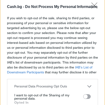
Cash.bg -
Do Not Process My Personal Information
If you wish to opt-out of the sale, sharing to third parties, or
processing of your personal or sensitive information for
targeted advertising by us, please use the below opt-out
section to confirm your selection. Please note that after your
Хирошима призова за мир и
opt-out request is processed you may continue seeing
недопускане на нова ядрена трагедия
interest-based ads based on personal information utilized by
07.08.2026 / 14:00
us or personal information disclosed to third parties prior to
your opt-out. You may separately opt-out of the further
disclosure of your personal information by third parties on the
IAB’s list of downstream participants. This information may
also be disclosed by us to third parties on the
IAB’s List of
Downstream Participants
that may further disclose it to other
third parties.
Personal Data Processing Opt Outs
I want to opt-out of the Sharing of my
personal data.
Opted In