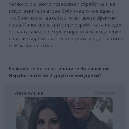
технологии, които позволяват обработка и на
изкуствените платове. Сублимацията е една от
тях. С нея могат да се постигнат доста ефектни
неща. Използвала съм я при изработката на едно
от палтата ми. То е сублимирано и благодарение
на тази съвременна технология успях да постигна
голяма колоритност.
Разкажете ни за останалите Ви проекти.
Изработвате ли и друго освен дрехи?