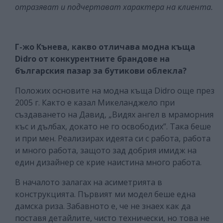
отразяват и подчертават характера на клиента.
Г-жо Кънева, какво отличава модна къща
Didro от конкурентните брандове на
българския пазар за бутикови облекла?
Положих основите на модна къща Didro още през
2005 г. Както е казал Микеланджело при
създаването на Давид, „Видях ангел в мраморния
къс и дълбах, докато не го освободих”. Така беше
и при мен. Реализирах идеята си с работа, работа
и много работа, защото зад добрия имидж на
един дизайнер се крие наистина много работа.
В началото залагах на асиметрията в
конструкцията. Първият ми модел беше една
дамска риза. Забавното е, че не знаех как да
поставя детайлите, чисто технически, но това не