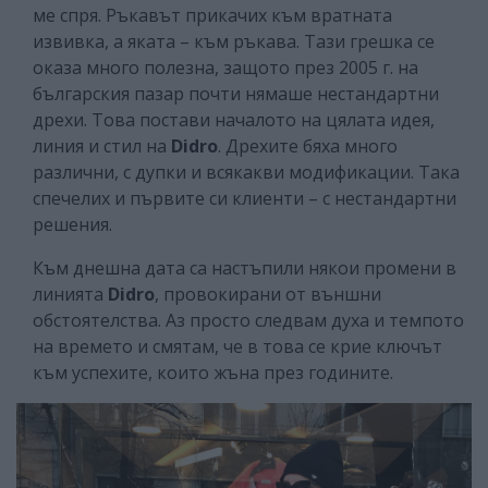
ме спря. Ръкавът прикачих към вратната
извивка, а яката – към ръкава. Тази грешка се
оказа много полезна, защото през 2005 г. на
българския пазар почти нямаше нестандартни
дрехи. Това постави началото на цялата идея,
линия и стил на
Didro
. Дрехите бяха много
различни, с дупки и всякакви модификации. Така
спечелих и първите си клиенти – с нестандартни
решения.
Към днешна дата са настъпили някои промени в
линията
Didro
, провокирани от външни
обстоятелства. Аз просто следвам духа и темпото
на времето и смятам, че в това се крие ключът
към успехите, които жъна през годините.