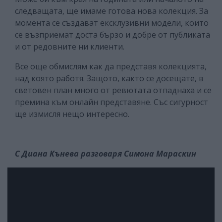
следващата, ще имаме готова нова колекция. За
момента се създават ексклузивни модели, които
се възприемат доста бързо и добре от публиката
и от редовните ни клиенти.
Все още обмислям как да представя колекцията,
над която работя. Защото, както се досещате, в
световен план много от ревютата отпаднаха и се
премина към онлайн представяне. Със сигурност
ще измисля нещо интересно.
С Диана Кънева разговаря Симона Мараскин