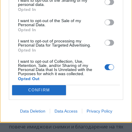
I want to opt-out of the Sharing of my
personal data.
такива клиенти.
Opted In
I want to opt-out of the Sale of my
Personal Data.
Ситуацията, в която се намираме е
Opted In
изключително нестандартна и засяга целия
I want to opt-out of processing my
свят. Как се отразява това на практика върху
Personal Data for Targeted Advertising.
Opted In
начина, по който жените пазаруват днес?
Предпочитат ли да дойдат до магазина Ви,
I want to opt-out of Collection, Use,
или избират алтернативи?
Retention, Sale, and/or Sharing of my
Personal Data that Is Unrelated with the
Purposes for which it was collected.
Да, определено ситуацията влияе, но модата
Opted Out
винаги ще си намира път. Преминава се към
CONFIRM
онлайн търговията.
Didro
също се развива в тази
посока. Клиентите ни могат да посетят профила
на
Didro
в Instagram, онлайн магазина, или
Data Deletion
Data Access
Privacy Policy
страницата ни във Facebook. Тепърва предстоят
нови неща, над които се работи. Сега правим
повече имиджови снимки и благодарение на тях