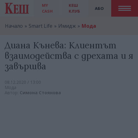
MY
КЕШ
АБО
CASH
КЛУБ
Начало
Smart Life
Имидж
Мода
Диана Кънева: Клиентът
взаимодейства с дрехата и я
завършва
08.12.2020 / 13:00
Мода
Автор:
Симона Стоянова