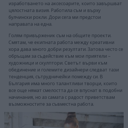
изработването на аксесоарите, които завършват
цялостната визия. Работила съм и върху
булчински рокли. Дори сега ми предстои
направата на една.
Голям привърженик съм на общите проекти.
Смятам, че екипната работа между креативни
хора дава много добри резултати. Затова често се
обръщам за съдействие към мои приятели –
художници и скулптори. Светът върви към
обединение и големите дизайнери следват тази
тенденция, сътрудничейки помежду си. В
България има много талантливи творци, които
все още нямат смелостта да се впуснат в подобни
начинания, но аз самата с радост приветствам
възможностите за съвместна работа.