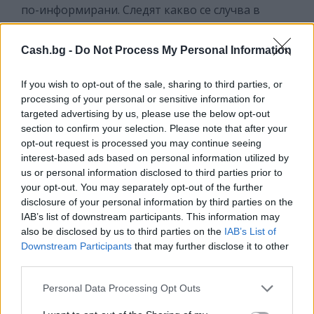
по-информирани. Следят какво се случва в
световен план и черпят вдъхновение от
световните подиуми, макар сега да отсъстват.
Cash.bg -
Do Not Process My Personal Information
Залагат на комфорта, на удобството, но
същевременно се опитват да изпъкнат със стила
If you wish to opt-out of the sale, sharing to third parties, or
си.
processing of your personal or sensitive information for
targeted advertising by us, please use the below opt-out
section to confirm your selection. Please note that after your
opt-out request is processed you may continue seeing
Забелязва ли се спад в търсенето на бутикови
interest-based ads based on personal information utilized by
облекла?
us or personal information disclosed to third parties prior to
your opt-out. You may separately opt-out of the further
Определено търсенето е намаляло. Смятам, че се
disclosure of your personal information by third parties on the
дължи на глобализацията. Факт е, че много от
IAB’s list of downstream participants. This information may
големите масови брандове са доста агресивни
also be disclosed by us to third parties on the
IAB’s List of
откъм цени и намаления. От друга страна, хората
Downstream Participants
that may further disclose it to other
са стресирани. Но според мен, човек никога няма
third parties.
да загуби стремежа си към красота и желанието
Personal Data Processing Opt Outs
си да изглежда добре. Има хора, които държат на
бутиковите облекла и аз самата работя именно с