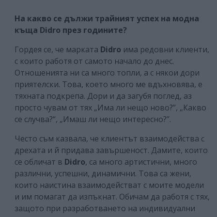
На какво се дължи трайният успех на модна
къща Didro през годините?
Гордея се, че марката
Didro
има редовни клиенти,
с които работя от самото начало до днес.
Отношенията ни са много топли, а с някои дори
приятелски. Това, което много ме вдъхновява, е
тяхната подкрепа. Дори и да загубя поглед, аз
просто чувам от тях „Има ли нещо ново?”, „Какво
се случва?“, „Имаш ли нещо интересно?”.
Често съм казвала, че клиентът взаимодейства с
дрехата и й придава завършеност. Дамите, които
се обличат в
Didro
, са много артистични, много
различни, успешни, динамични. Това са жени,
които наистина взаимодействат с моите модели
и им помагат да изпъкнат. Обичам да работя с тях,
защото при разработването на индивидуални