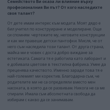
Семейството Ви оказа ли влияние върху
професионалния Ви път? От кого наследихте
своя талант?
От дете имам интерес към модата. Моят дядо е
бил учител по конструиране и моделиране. Още
си спомням чертежите му, неговите конструкции
и как ми правеше детски пантофки. Мисля, че от
него съм наследила този талант. От друга страна,
майка ми е човек с доста добро виждане за
естетиката. Самата тя е работила като лаборант и
е добивала цветове в текстилна фабрика. Умее да
преценява качеството. Именно заради това тя е
най-големият ми коректив. Благодарна съм, че
родителите ми не са определяли вместо мен
насоката, в която да се развивам. Никога не са ме
спирали. Имала съм абсолютната свобода да
избирам с какво да се занимавам.