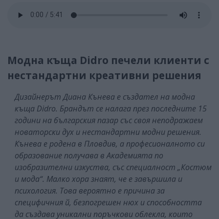
Модна къща Didro печели клиенти с
нестандартни креативни решения
Дизайнерът Диана Кънева е създател на модна
къща Didro. Брандът се налага през последните 15
години на българския пазар със своя неподражаем
новаторски дух и нестандартни модни решения.
Кънева е родена в Пловдив, а професионалното си
образование получава в Академията по
изобразителни изкуства, със специалност „Костюм
и мода“. Малко хора знаят, че е завършила и
психология. Това вероятно е причина за
специфичния й, безпогрешен нюх и способността
да създава уникални поръчкови облекла, които