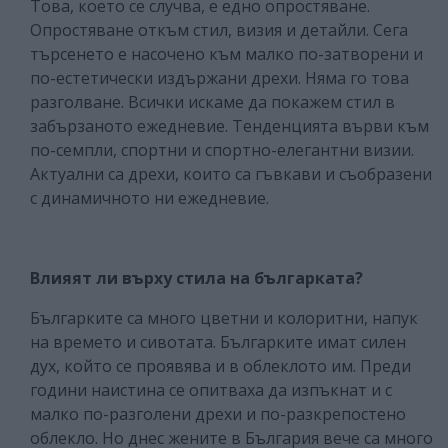
Това, което се случва, е едно опростяване.
Опростяване откъм стил, визия и детайли. Сега
търсенето е насочено към малко по-затворени и
по-естетически издържани дрехи. Няма го това
разголване. Всички искаме да покажем стил в
забързаното ежедневие. Тенденцията върви към
по-семпли, спортни и спортно-елегантни визии.
Актуални са дрехи, които са гъвкави и съобразени
с динамичното ни ежедневие.
Влияят ли върху стила на българката?
Българките са много цветни и колоритни, напук
на времето и сивотата. Българките имат силен
дух, който се проявява и в облеклото им. Преди
години наистина се опитваха да изпъкнат и с
малко по-разголени дрехи и по-разкрепостено
облекло. Но днес жените в България вече са много