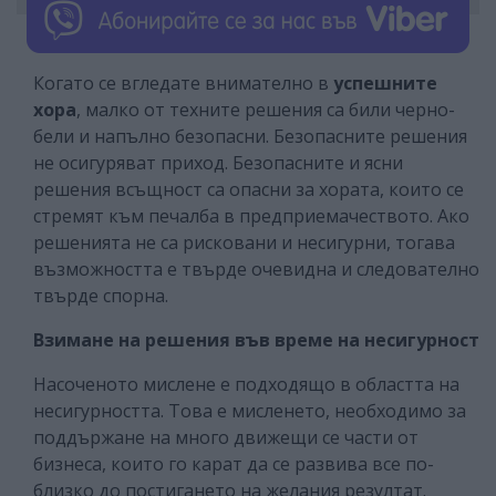
Когато се вгледате внимателно в
успешните
хора
, малко от техните решения са били черно-
бели и напълно безопасни. Безопасните решения
не осигуряват приход. Безопасните и ясни
решения всъщност са опасни за хората, които се
стремят към печалба в предприемачеството. Ако
решенията не са рисковани и несигурни, тогава
възможността е твърде очевидна и следователно
твърде спорна.
Взимане на решения във време на несигурност
Насоченото мислене е подходящо в областта на
несигурността. Това е мисленето, необходимо за
поддържане на много движещи се части от
бизнеса, които го карат да се развива все по-
близко до постигането на желания резултат.