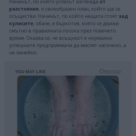
Начинът, по който успехът изглежда
от
разстояние
, е своеобразен план, който ще се
осъществи. Начинът, по който нещата стоят
зад
кулисите
, обаче, е бъркотия, която се движи
смътно в правилната посока през повечето
време. Оказва се, че всъщност е нормално
успешните предприемачи да мислят насочено, а
не линейно.