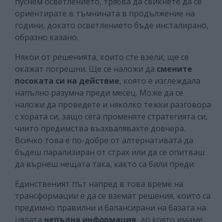
пуснем осветлението, трябва да свикнете да се
ориентирате в тъмнината в продължение на
години, докато осветлението бъде инсталирано,
образно казано.
Някои от решенията, които сте взели, ще се
окажат погрешни. Ще се наложи да
смените
посоката си на действие
, която е изглеждала
напълно разумна преди месец. Може да се
наложи да проведете и няколко тежки разговора
с хората си, защо сега променяте стратегията си,
чиито предимства възхвалявахте довчера.
Всичко това е по-добре от алтернативата да
бъдеш парализиран от страх или да се опитваш
да върнеш нещата така, както са били преди.
Единственият път напред в това време на
трансформации е да се вземат решения, които са
предимно правилни и балансирани на базата на
цялата
непълна информация
, до която имаме