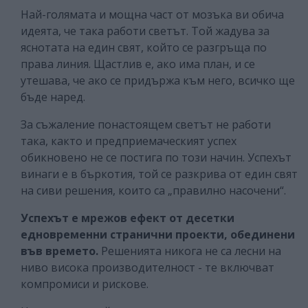
Най-голямата и мощна част от мозъка ви обича
идеята, че така работи светът. Той жадува за
яснотата на един свят, който се разгръща по
права линия. Щастлив е, ако има план, и се
утешава, че ако се придържа към него, всичко ще
бъде наред.
За съжаление понастоящем светът не работи
така, както и предприемаческият успех
обикновено не се постига по този начин. Успехът
винаги е в бъркотия, той се разкрива от един свят
на сиви решения, които са „правилно насочени“.
Успехът е мрежов ефект от десетки
едновременни странични проекти, обединени
във времето.
Решенията никога не са лесни на
ниво висока производителност - те включват
компромиси и рискове.