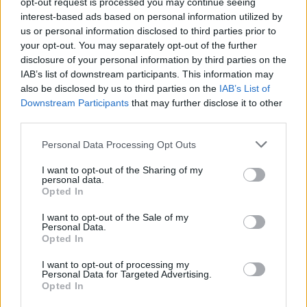
opt-out request is processed you may continue seeing
interest-based ads based on personal information utilized by
us or personal information disclosed to third parties prior to
Цените на петрола се покачват
your opt-out. You may separately opt-out of the further
disclosure of your personal information by third parties on the
10.08.2026 / 15:00
IAB’s list of downstream participants. This information may
also be disclosed by us to third parties on the
IAB’s List of
Downstream Participants
that may further disclose it to other
third parties.
Personal Data Processing Opt Outs
I want to opt-out of the Sharing of my
personal data.
Opted In
I want to opt-out of the Sale of my
Personal Data.
Opted In
I want to opt-out of processing my
Personal Data for Targeted Advertising.
Увеличението на цените по морето
Opted In
сви потреблението на