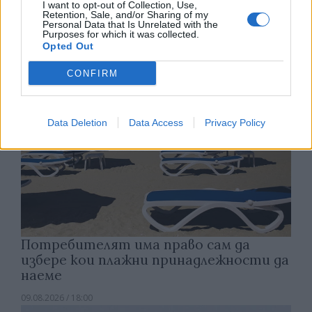
туристическия продукт с около 1/3
I want to opt-out of Collection, Use,
Retention, Sale, and/or Sharing of my
Personal Data that Is Unrelated with the
09.08.2026 / 18:30
Purposes for which it was collected.
Opted Out
CONFIRM
Data Deletion
Data Access
Privacy Policy
Потребителят има право сам да
избере кои плажни принадлежности да
наеме
09.08.2026 / 18:00