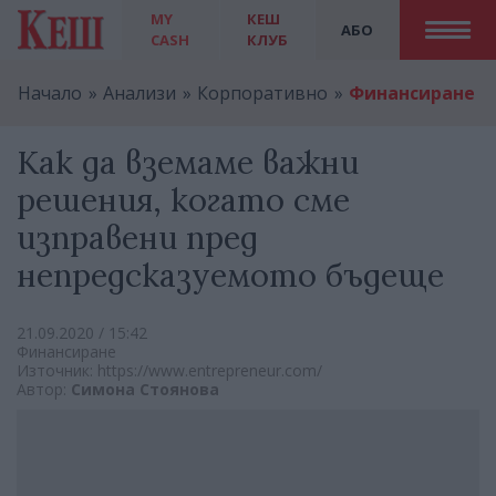
MY
КЕШ
АБО
CASH
КЛУБ
Начало
Анализи
Корпоративно
Финансиране
Как да вземаме важни
решения, когато сме
изправени пред
непредсказуемото бъдеще
21.09.2020 / 15:42
Финансиране
Източник: https://www.entrepreneur.com/
Автор:
Симона Стоянова