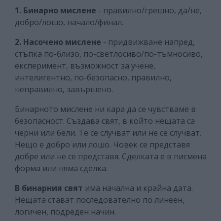
1. Бинарно мислене
- правилно/грешно, да/не,
добро/лошо, начало/финал.
2. Насочено мислене
- придвижване напред,
стъпка по-близо, по-светлосиво/по-тъмносиво,
експеримент, възможност за учене,
интелигентно, по-безопасно, правилно,
неправилно, завършено.
Бинарното мислене ни кара да се чувстваме в
безопасност. Създава свят, в който нещата са
черни или бели. Те се случват или не се случват.
Нещо е добро или лошо. Човек се представя
добре или не се представя. Сделката е в писмена
форма или няма сделка.
В бинарния свят
има начална и крайна дата.
Нещата стават последователно по линеен,
логичен, подреден начин.