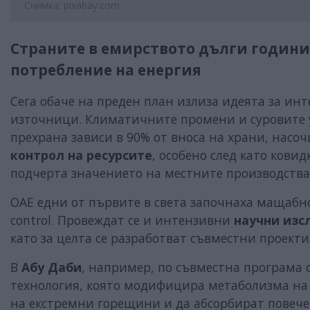
Снимка: pixabay.com
Страните в емирството дълги години
потребление на енергия
Сега обаче на преден план излиза идеята за ин
източници. Климатичните промени и суровите у
прехрана зависи в 90% от вноса на храни, насо
контрол на ресурсите
, особено след като кови
подчерта значението на местните производства
ОАЕ едни от първите в света започнаха мащабно
control. Провеждат се и интензивни
научни из
като за целта се разработват съвместни проекти 
В
Абу Даби
, например, по съвместна програма 
технология, която модифицира метаболизма на н
на екстремни горещини и да абсорбират повече