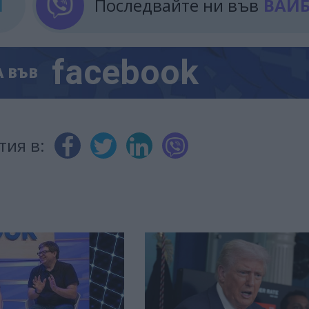
М
Последвайте ни във
ВАЙ
facebook
А
ВЪВ
тия в: