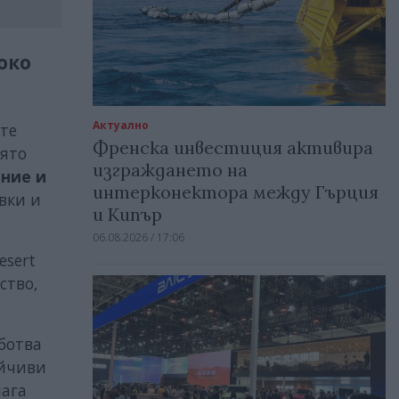
око
Актуално
те
Френска инвестиция активира
иято
изграждането на
ние и
интерконектора между Гърция
авки и
и Кипър
06.08.2026 / 17:06
esert
ство,
ботва
ойчиви
лага