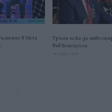
ълнение в Meta
Тръмп иска да инвести
във Венецуела
00
18.10.2025 / 18:30
Previous
Previous