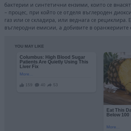
бактерии и синтетични ензими, които се внасят
– процес, при който се отделя въглероден дио
газ или се складира, или веднага се рециклира. 
въглеродни емисии, а добивите в оранжериите