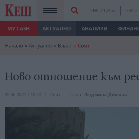
CHF 2.10463
GBP 2
MY
CASH
АКТУАЛНО
АНАЛИЗИ
ФИНАН
Начало
Актуално
Власт
Свят
Ново отношение към ре
09.06.2021 / 10:04
Свят
Текст:
Людмила Димова