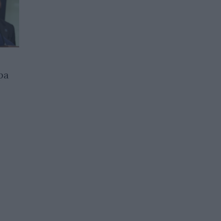
ра
Русия ще пренасочи
енергийните си ресурси
към други пазари
24.09.2025 / 10:30