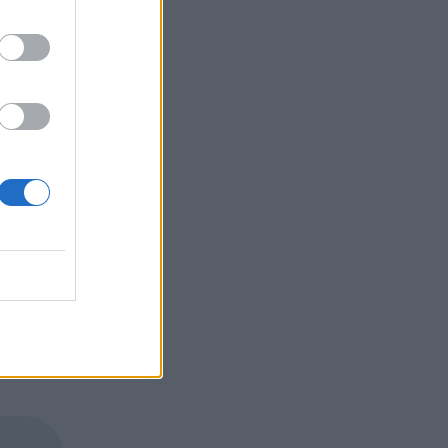
 и
 от
ойства
о на