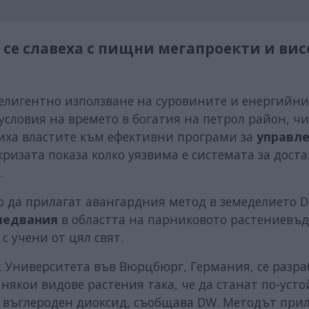
 се славеха с пищни мегапроекти и вис
телигентно използване на суровините и енергийни
словия на времето в богатия на петрол район, ч
чиха властите към ефективни програми за
управле
дкризата показа колко уязвима е системата за дост
.
 да прилагат авангардния метод в земеделието D
следвания
в областта на парниковото растениевъд
с учени от цял свят.
с Университета във Вюрцбюрг, Германия, се разра
якои видове растения така, че да станат по-уст
 въглероден диоксид, съобщава DW. Методът при