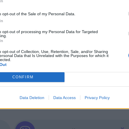
In
омия на
ресурсите
с 30%. Стратегията включва
вност при използване на енергийните източници
o opt-out of the Sale of my Personal Data.
 за
зелено строителство
, вкл. външно осветление
In
и интелигентно зареждане на електрически устр
to opt-out of processing my Personal Data for Targeted
чено към търсенето, управлението и рециклиранет
ing.
In
ват и финансират програми за
информираност
и
 на пестеливото използване на ресурсите.
o opt-out of Collection, Use, Retention, Sale, and/or Sharing
ersonal Data that Is Unrelated with the Purposes for which it
lected.
Out
CONFIRM
ИЧКИ НОВИНИ »
Data Deletion
Data Access
Privacy Policy