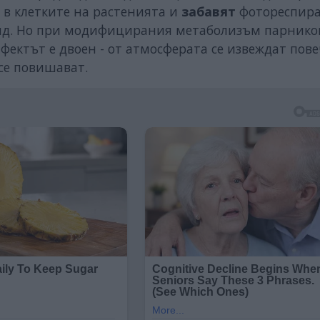
 в клетките на растенията и
забавят
фотореспир
ксид. Но при модифицирания метаболизъм парнико
Ефектът е двоен - от атмосферата се извеждат пове
 се повишават.