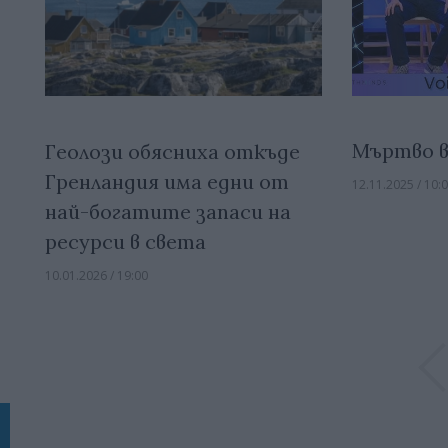
Мъртво в
Геолози обясниха откъде
Гренландия има едни от
12.11.2025 / 10:
най-богатите запаси на
ресурси в света
10.01.2026 / 19:00