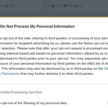
-
Do Not Process My Personal Information
to opt-out of the sale, sharing to third parties, or processing of your per
formation for targeted advertising by us, please use the below opt-out s
r selection. Please note that after your opt-out request is processed y
ка на
Дубай
, цитиран от mediaoffice.ae, за периода 
eing interest-based ads based on personal information utilized by us or
% в потреблението на електроенергия и 7,9% в упо
disclosed to third parties prior to your opt-out. You may separately opt-
и 1,2 милиона превозни средства, захранвани с из
losure of your personal information by third parties on the IAB’s list of
. This information may also be disclosed by us to third parties on the
IA
,5 млн. тона.
Participants
that may further disclose it to other third parties.
бщо намаление в потреблението на електричество 
зултати са следствие от
Стратегията на Дубай за
l Data Processing Opt Outs
 за цел да разработи
механизми
за развитие,
ецизно проследяване на енергийното потребление,
o opt-out of the Sharing of my personal data.
одно сътрудничество в тези посоки. На този етап