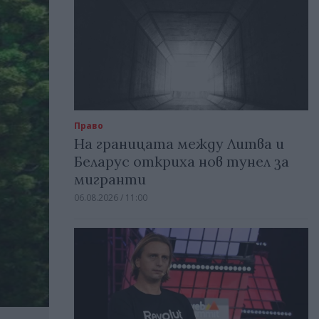
Право
На границата между Литва и
Беларус откриха нов тунел за
мигранти
06.08.2026 / 11:00