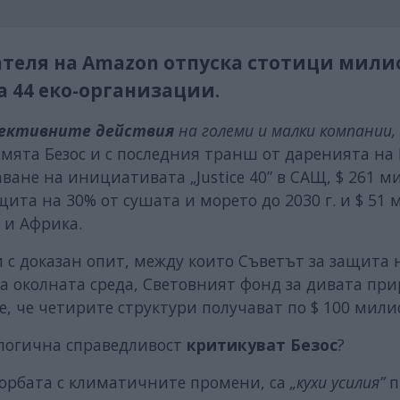
вателя на Amazon отпуска стотици мил
 44 еко-организации.
лективните действия
на големи и малки компании,
мята Безос и с последния транш от даренията на 
ване на инициативата „Justice 40” в САЩ, $ 261 
щита на 30% от сушата и морето до 2030 г. и $ 51
 и Африка.
 с доказан опит, между които Съветът за защита 
а околната среда, Световният фонд за дивата при
е, че четирите структури получават по $ 100 мили
ологична справедливост
критикуват Безос
?
 борбата с климатичните промени, са
„кухи усилия”
п