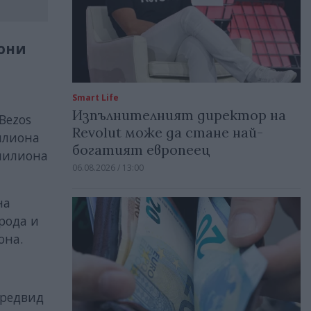
иони
Smart Life
Изпълнителният директор на
Bezos
Revolut може да стане най-
милиона
богатият европеец
 милиона
06.08.2026 / 13:00
на
рода и
она.
редвид