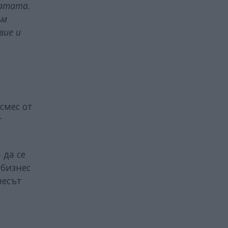
татата.
ъм
вие и
 смес от
т
 да се
 бизнес
несът