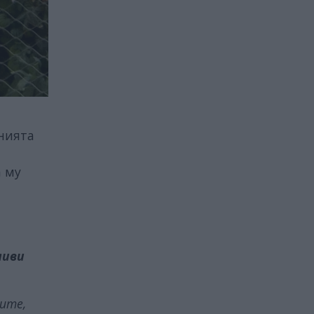
анията
а му
ливи
дите,