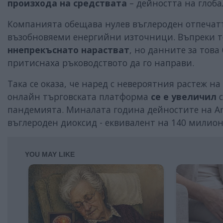
произхода на средствата
– дейността на глоб
Компанията обещава нулев въглероден отпечатъ
възобновяеми енергийни източници. Въпреки то
ннепрекъснато нарастват
, но данните за това
притиснаха ръководството да го направи.
Така се оказа, че наред с невероятния растеж н
онлайн търговската платформа
се е
увеличил
с
пандемията. Миналата година дейностите на A
въглероден диоксид - еквивалент на 140 милион