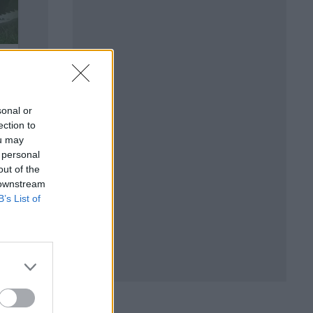
sonal or
ection to
ou may
 personal
out of the
 downstream
B’s List of