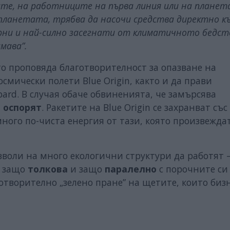
е, на работниците на първа линия или на плане
си планетата, трябва да насочи средства директно к
ни и най-силно засегнати от климатичното бедст
имава”.
о проповяда благотворителност за опазване на
смически полети Blue Origin, както и да прави
pard. В случая обаче обвиненията, че замърсява
е оспорят
. Ракетите на Blue Origin се захранват със
много по-чиста енергия от тази, която произвежда
зволи на много екологични структури да работят –
, защо
толкова
и защо
паралелно
с порочните си
отворително „зелено пране” на щетите, които биз