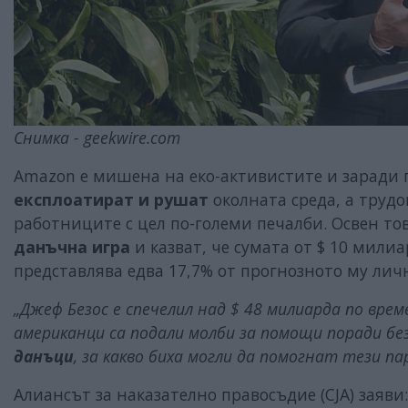
Снимка - geekwire.com
Amazon е мишена на еко-активистите и заради 
експлоатират и рушат
околната среда, а труд
работниците с цел по-големи печалби. Освен то
данъчна игра
и казват, че сумата от $ 10 мили
представлява едва 17,7% от прогнозното му личн
„Джеф Безос е спечелил над $ 48 милиарда по вре
американци са подали молби за помощи поради б
данъци
, за какво биха могли да помогнат тези пар
Алиансът за наказателно правосъдие (CJA) заяви