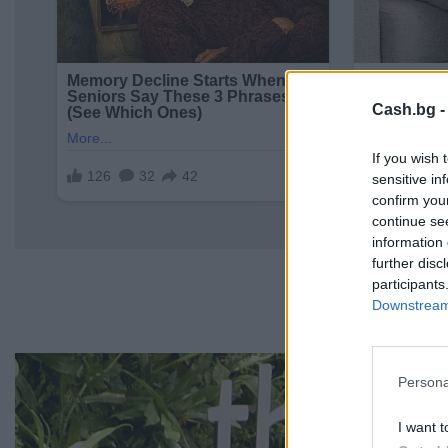
Cash.bg 
If you wish 
sensitive in
confirm you
continue se
information 
further disc
participants
Downstream 
Persona
I want t