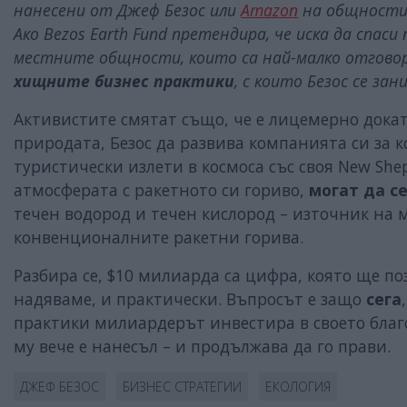
нанесени от Джеф Безос или
Amazon
на общностит
Ако Bezos Earth Fund претендира, че иска да спа
местните общности, които са най-малко отговор
хищните бизнес практики
, с които Безос се зан
Активистите смятат също, че е лицемерно докат
природата, Безос да развива компанията си за ко
туристически излети в космоса със своя New She
атмосферата с ракетното си гориво,
могат да с
течен водород и течен кислород – източник на 
конвенционалните ракетни горива.
Разбира се, $10 милиарда са цифра, която ще по
надяваме, и практически. Въпросът е защо
сега
практики милиардерът инвестира в своето благ
му вече е нанесъл – и продължава да го прави.
ДЖЕФ БЕЗОС
БИЗНЕС СТРАТЕГИИ
ЕКОЛОГИЯ