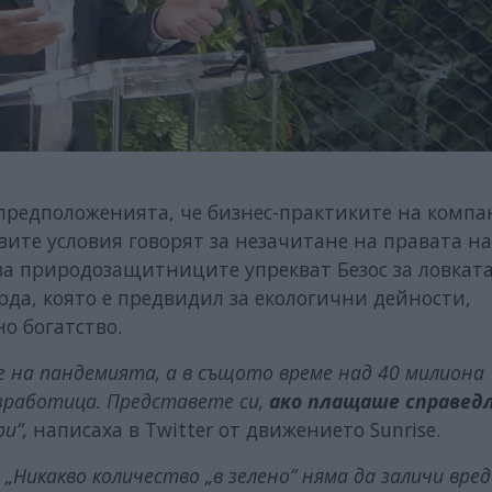
предположенията, че бизнес-практиките на комп
овите условия говорят за незачитане на правата на
ва природозащитниците упрекват Безос за ловкат
арда, която е предвидил за екологични дейности,
о богатство.
ме на пандемията, а в същото време над 40 милиона
езработица. Представете си,
ако плащаше справед
и“,
написаха в Twitter от движението Sunrise.
:
„Никакво количество „в зелено” няма да заличи вре