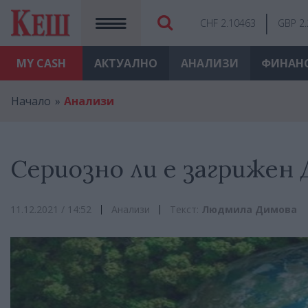
CHF 2.10463
GBP 2
MY
CASH
АКТУАЛНО
АНАЛИЗИ
ФИНАН
Начало
Анализи
Сериозно ли е загрижен 
11.12.2021 / 14:52
Анализи
Текст:
Людмила Димова