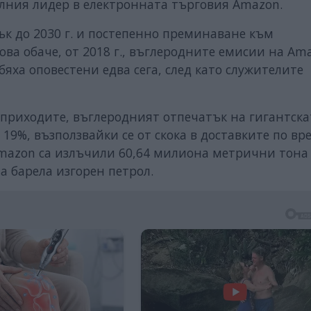
алния лидер в електронната търговия Amazon.
к до 2030 г. и постепенно преминаване към
ва обаче, от 2018 г., въглеродните емисии на Am
 бяха оповестени едва сега, след като служителите
а приходите, въглеродният отпечатък на гигантска
 19%, възползвайки се от скока в доставките по вр
mazon са излъчили 60,64 милиона метрични тона
а барела изгорен петрол.