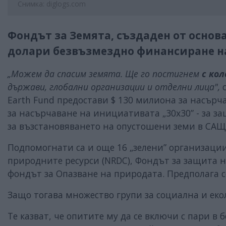
Снимка: diglogs.com
Фондът за Земята, създаден от осно
долари безвъзмездно финансиране на
„Можем да спасим земята. Ще го постигнем
с ко
държави, глобални организации и отделни лица",
с
Earth Fund предостави $ 130 милиона за насърча
за насърчаване на инициативата „30x30” - за за
за възстановяването на опустошени земи в САЩ
Подпомогнати са и още 16 „зелени” организации
природните ресурси (NRDC), Фондът за защита н
фондът за Опазване на природата. Предполага с
Защо тогава множество групи за социална и ек
Те казват, че опитите му да се включи с пари в