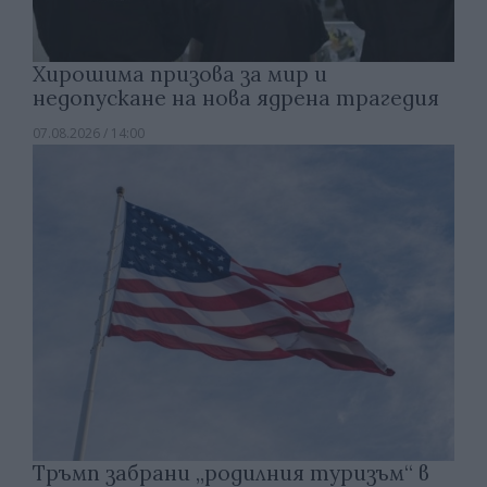
Хирошима призова за мир и
недопускане на нова ядрена трагедия
07.08.2026 / 14:00
Тръмп забрани „родилния туризъм“ в