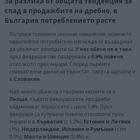
За разлика от общата тенденция за
спад в продажбите на дребно, в
България потреблението расте
Въпреки големите сезонни намаления, повечето
европейски потребители изглежда се въздържат
да увеличат разходите си.
У нас обаче не е така
-
през февруари сме пазарували
с 0.9% повече
,
отколкото през януари. Според първите
сравнителни данни на Евростат, така са харчили и
в
Словакия
.
Най-много обаче са отворили кесиите си в
Полша
, където февруарските продажби
надминават януарските с цели 1.4%. През
февруари са купували повече отколкото през
януари и в
Хърватия
(с 1.2%),
Естония и Латвия
(1%),
Нидерландия, Испания и Румъния
(с по
0.3%),
Малта и Швеция
(0.4%) и