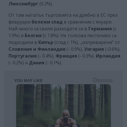
Люксембург
(0.2%).
От там нататък търговията на дребно в ЕС през
февруари
бележи спад
в сравнение с януари.
Най-много са свили разходите си в
Германия
(с
1.9%) и
Белгия
(с 1.8%). Не толкова пестеливо са
подходили в
Кипър
(спад с 1%), „изпреварени“ от
Словения и Финландия
(- 0.9%),
Унгария
(-0.6%),
Португалия
(- 0.4%),
Франция
(- 0.3%),
Ирландия
(- 0.2%) и
Дания
(- 0.1%).