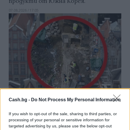
продукти от Южна Корея.
07.08.2026 / 17:05
Cash.bg -
Do Not Process My Personal Information
Древен храм на почти 900 години
откриха под кафене за сладолед в
Полша
If you wish to opt-out of the sale, sharing to third parties, or
processing of your personal or sensitive information for
07.08.2026 / 16:00
targeted advertising by us, please use the below opt-out