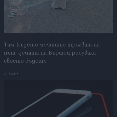
Там, където мечтите тръгват на
път: децата на Вършец рисуваха
своето бъдеще
2.08.2026