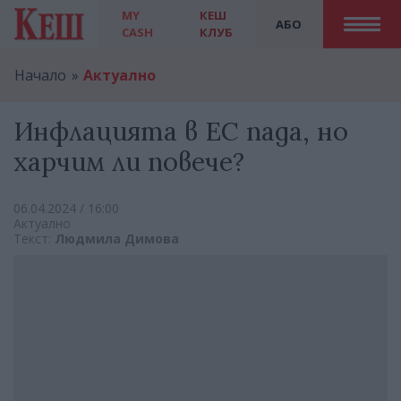
MY
КЕШ
АБО
CASH
КЛУБ
Начало
Актуално
Инфлацията в ЕС пада, но
харчим ли повече?
06.04.2024 / 16:00
Актуално
Текст:
Людмила Димова