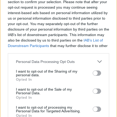
section to confirm your selection. Please note that after your
opt-out request is processed you may continue seeing
interest-based ads based on personal information utilized by
us or personal information disclosed to third parties prior to
your opt-out. You may separately opt-out of the further
disclosure of your personal information by third parties on the
IAB’s list of downstream participants. This information may
also be disclosed by us to third parties on the
IAB’s List of
Downstream Participants
that may further disclose it to other
third parties.
Personal Data Processing Opt Outs
I want to opt-out of the Sharing of my
Изкуствен интелект за първи път
personal data.
Opted In
създаде нови жизнеспособни вируси
I want to opt-out of the Sale of my
07.08.2026 / 15:30
Personal Data.
Opted In
I want to opt-out of processing my
Personal Data for Targeted Advertising.
Opted In