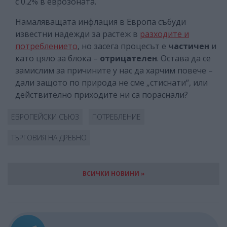
с 0.2% в еврозоната.
Намаляващата инфлация в Европа събуди
известни надежди за растеж в
разходите и
потреблението
, но засега процесът е
частичен
и
като цяло за блока –
отрицателен
. Остава да се
замислим за причините у нас да харчим повече –
дали защото по природа не сме „стиснати“, или
действително приходите ни са пораснали?
ЕВРОПЕЙСКИ СЪЮЗ
ПОТРЕБЛЕНИЕ
ТЪРГОВИЯ НА ДРЕБНО
ВСИЧКИ НОВИНИ »