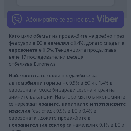
Като цяло обемът на продажбите на дребно през
февруари
в ЕС
е намалял
с 0.4%, докато спадът
в
еврозоната
е 0,5%. Тенденцията продължава
вече 17 последователни месеца,
отбелязва Euronews.
Най-много са се свили продажбите на
автомобилни горива
– с 0.9% в ЕС и с 1.4% в
еврозоната, може би заради сезона и края на
зимните ваканции. На второ място в икономиите
се нареждат
храните, напитките и тютюневите
изделия
(със спад с 0.5% в ЕС и 0.4% в
еврозоната), докато продажбите в
нехранителния сектор
са намалели с 0.1% в ЕС и