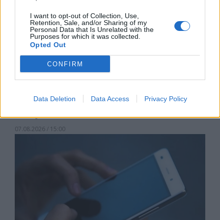
I want to opt-out of Collection, Use,
Retention, Sale, and/or Sharing of my
Personal Data that Is Unrelated with the
Purposes for which it was collected.
Opted Out
CONFIRM
Data Deletion
Data Access
Privacy Policy
Астронавти на NASA излязоха в
открития космос
07.08.2026 / 15:00