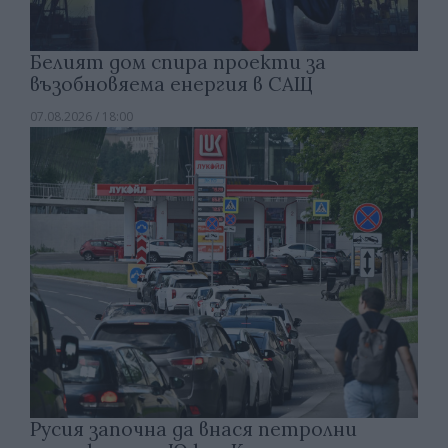
Белият дом спира проекти за
възобновяема енергия в САЩ
07.08.2026 / 18:00
Русия започна да внася петролни