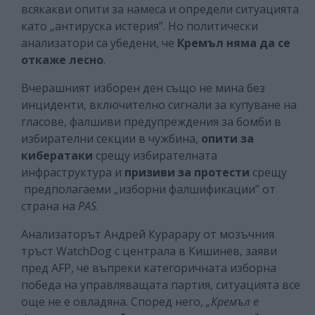
всякакви опити за намеса и определи ситуацията
като „антируска истерия”. Но политически
анализатори са убедени, че
Кремъл няма да се
откаже лесно
.
Вчерашният изборен ден също не мина без
инциденти, включително сигнали за купуване на
гласове, фалшиви предупреждения за бомби в
избирателни секции в чужбина,
опити за
кибератаки
срещу избирателната
инфраструктура и
призиви за протести
срещу
предполагаеми „изборни фалшификации” от
страна на
PAS
.
Анализаторът Андрей Курарару от мозъчния
тръст WatchDog с централа в Кишинев, заяви
пред AFP, че въпреки категоричната изборна
победа на управляващата партия, ситуацията все
още не е овладяна. Според него,
„Кремъл е