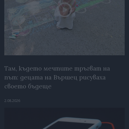
Там, където мечтите тръгват на
път: децата на Вършец рисуваха
своето бъдеще
2.08.2026