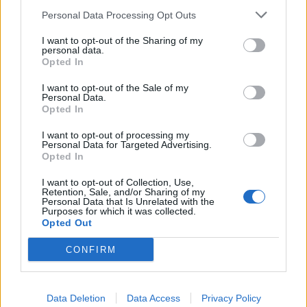
Personal Data Processing Opt Outs
07.08.2026 / 16:00
I want to opt-out of the Sharing of my
personal data.
Opted In
I want to opt-out of the Sale of my
Personal Data.
Opted In
I want to opt-out of processing my
Personal Data for Targeted Advertising.
Opted In
I want to opt-out of Collection, Use,
Retention, Sale, and/or Sharing of my
Personal Data that Is Unrelated with the
Purposes for which it was collected.
Opted Out
Изкуствен интелект за първи път
създаде нови жизнеспособни вируси
CONFIRM
07.08.2026 / 15:30
Data Deletion
Data Access
Privacy Policy