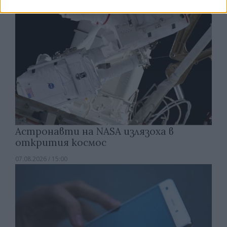
Астронавти на NASA излязоха в
открития космос
07.08.2026 / 15:00