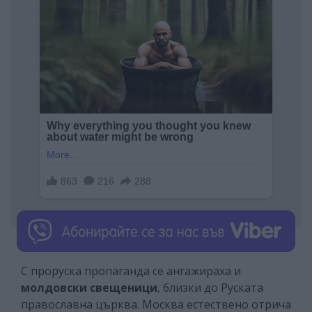
С проруска пропаганда се ангажираха и
молдовски свещеници
, близки до Руската
православна църква. Москва естествено отрича