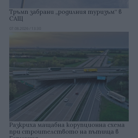
Тръмп забрани „родилния туризъм“ в
САЩ
07.08.2026 / 13:30
Разкриха мащабна корупционна схема
при строителството на пътища в