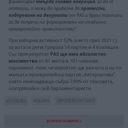
финансирал
твърде голяма операция
, за да се
оттегли, и може да прибегне до
протести,
подкупване на депутати
от PAS и други тактики,
за да попречи на формирането на стабилно
проевропейско правителство“.
При изборна активност 52% (както през 2021 г.),
за вота се регистрираха 14 партии и 4 коалиции.
Със своя резултат
PAS ще има абсолютно
мнозинство
от 61 места в 101-членния
парламент, плюс че вероятно ще разчита и на по-
малката проевропейска партия „Алтернатива”,
която изненадващо събра 7.99% от гласовете,
осигурявайки си 8 парламентаристи.
МОЛДОВА
ИЗБОРИ
ЕВРОПЕЙСКИ СЪЮЗ
ВСИЧКИ НОВИНИ »