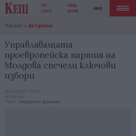
MY
КЕШ
АБО
CASH
КЛУБ
Начало
Актуално
Управляващата
проевропейска партия на
Молдова спечели ключови
избори
29.09.2025 / 13:00
Актуално
Текст:
Людмила Димова