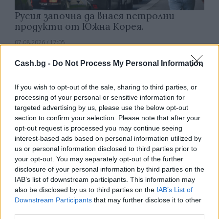
Русия започна да внася петролни
продукти от Южна Корея.
07.08.2026 / 17:05
Cash.bg -
Do Not Process My Personal Information
If you wish to opt-out of the sale, sharing to third parties, or
processing of your personal or sensitive information for
targeted advertising by us, please use the below opt-out
section to confirm your selection. Please note that after your
opt-out request is processed you may continue seeing
interest-based ads based on personal information utilized by
us or personal information disclosed to third parties prior to
your opt-out. You may separately opt-out of the further
disclosure of your personal information by third parties on the
IAB’s list of downstream participants. This information may
also be disclosed by us to third parties on the
IAB’s List of
Древен храм на почти 900 години
Downstream Participants
that may further disclose it to other
откриха под кафене за сладолед в
third parties.
Полша