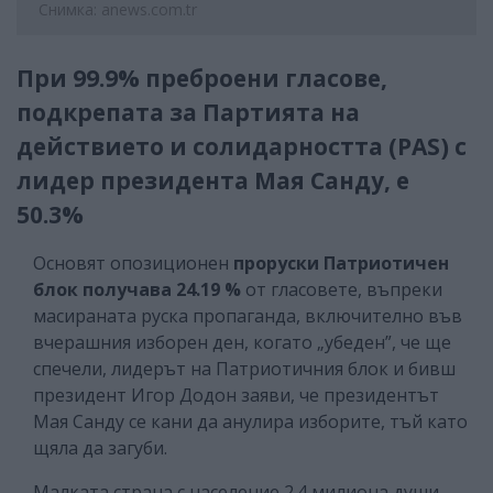
Снимка: anews.com.tr
При 99.9% преброени гласове,
подкрепата за Партията на
действието и солидарността (PAS) с
лидер президента Мая Санду, е
50.3%
Основят опозиционен
проруски Патриотичен
блок получава 24.19 %
от гласовете, въпреки
масираната руска пропаганда, включително във
вчерашния изборен ден, когато „убеден”, че ще
спечели, лидерът на Патриотичния блок и бивш
президент Игор Додон заяви, че президентът
Мая Санду се кани да анулира изборите, тъй като
щяла да загуби.
Малката страна с население 2.4 милиона души,