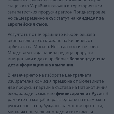
също като Украйна включва в територията си
сепаратисткия проруски регион Приднестровие,
но същевременно е със статут на
кандидат за
Европейския съюз
.
Резултатът от вчерашните избори решава
окончателното откъсване на Кишинев от
орбитата на Москва, Но за да постигне това,
Молдова успя да парира редица проруски
инициативи и да се пребори с
безпрецедентна
дезинформационна кампания
.
В навечерието на изборите централната
избирателна комисия премахна от бюлетините
две проруски партии в състава на Патриотичния
блок, заради вэзможно
финансиране от Русия
. В
рамките на мащабно разследване на възможен
руски план за подбуждане на масови протести,
миналия понеделник молдовските власти