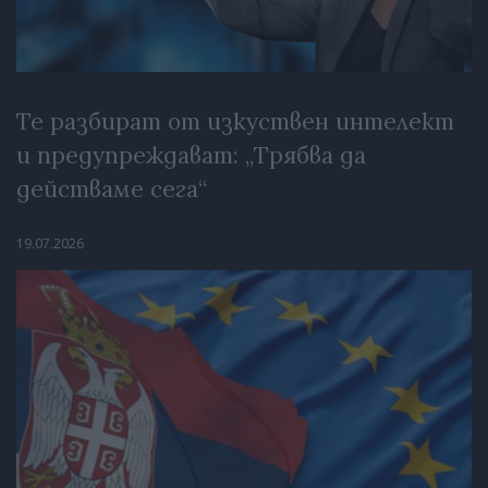
Те разбират от изкуствен интелект
и предупреждават: „Трябва да
действаме сега“
19.07.2026