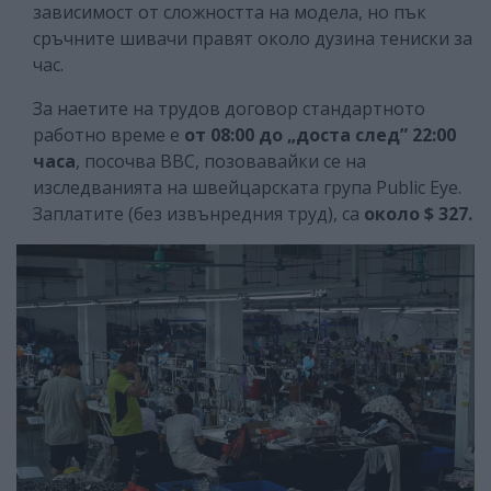
зависимост от сложността на модела, но пък
сръчните шивачи правят около дузина тениски за
час.
За наетите на трудов договор стандартното
работно време е
от 08:00 до „доста след” 22:00
часа
, посочва ВВС, позовавайки се на
изследванията на швейцарската група Public Eye.
Заплатите (без извънредния труд), са
около $ 327.