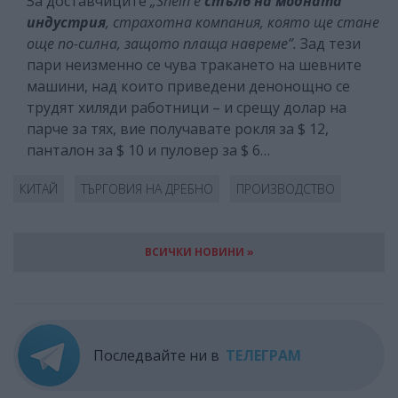
За доставчиците
„Shein е
стълб на модната
индустрия
, страхотна компания, която ще стане
още по-силна, защото плаща навреме”.
Зад тези
пари неизменно се чува тракането на шевните
машини, над които приведени денонощно се
трудят хиляди работници – и срещу долар на
парче за тях, вие получавате рокля за $ 12,
панталон за $ 10 и пуловер за $ 6…
КИТАЙ
ТЪРГОВИЯ НА ДРЕБНО
ПРОИЗВОДСТВО
ВСИЧКИ НОВИНИ »
Последвайте ни в
ТЕЛЕГРАМ