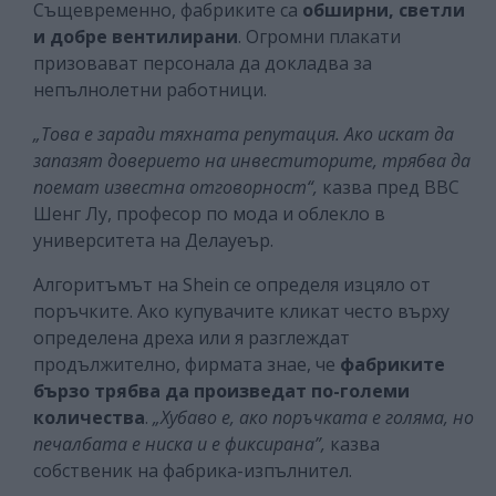
Същевременно, фабриките са
обширни, светли
и добре вентилирани
. Огромни плакати
призовават персонала да докладва за
непълнолетни работници.
„Това е заради тяхната репутация. Ако искат да
запазят доверието на инвеститорите, трябва да
поемат известна отговорност“,
казва пред ВВС
Шенг Лу, професор по мода и облекло в
университета на Делауеър.
Алгоритъмът на Shein се определя изцяло от
поръчките. Ако купувачите кликат често върху
определена дреха или я разглеждат
продължително, фирмата знае, че
фабриките
бързо трябва да произведат по-големи
количества
.
„Хубаво е, ако поръчката е голяма, но
печалбата е ниска и е фиксирана”,
казва
собственик на фабрика-изпълнител.