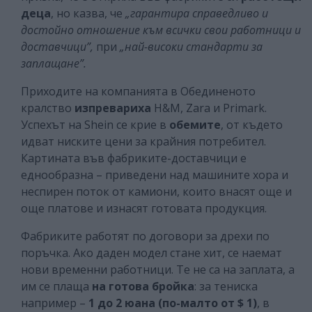
деца
, но казва, че
„гарантира справедливо и
достойно отношение към всички свои работници и
доставчици”,
при
„най-високи стандарти за
заплащане”.
Приходите на компанията в Обединеното
кралство
изпревариха
H&M, Zara и Primark.
Успехът на Shein се крие в
обемите
, от където
идват ниските цени за крайния потребител.
Картината във фабриките-доставчици е
еднообразна – приведени над машините хора и
неспирен поток от камиони, които внасят още и
още платове и изнасят готовата продукция.
Фабриките работят по договори за дрехи по
поръчка. Ако даден модел стане хит, се наемат
нови временни работници. Те не са на заплата, а
им се плаща
на готова бройка
: за тениска
например –
1 до 2 юана (по-малто от $ 1)
, в