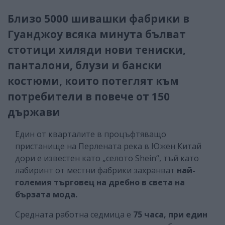
Близо 5000 шивашки фабрики в
Гуанджоу всяка минута бълват
стотици хиляди нови тениски,
панталони, блузи и бански
костюми, които потеглят към
потребители в повече от 150
държави
Един от кварталите в процъфтяващо
пристанище на Перлената река в Южен Китай
дори е известен като „селото Shein“, тъй като
лабиринт от местни фабрики захранват
най-
големия търговец на дребно в света на
бързата мода.
Средната работна седмица е
75 часа, при един