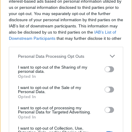
interest-based ads based on personal information utilized by
us or personal information disclosed to third parties prior to
your opt-out. You may separately opt-out of the further
disclosure of your personal information by third parties on the
IAB’s list of downstream participants. This information may
also be disclosed by us to third parties on the
IAB’s List of
Downstream Participants
that may further disclose it to other
third parties.
Personal Data Processing Opt Outs
I want to opt-out of the Sharing of my
personal data.
Opted In
Френска инвестиция активира
I want to opt-out of the Sale of my
изграждането на интерконектора
Personal Data.
Opted In
между Гърция и Кипър
06.08.2026 / 17:06
I want to opt-out of processing my
Personal Data for Targeted Advertising.
Opted In
I want to opt-out of Collection, Use,