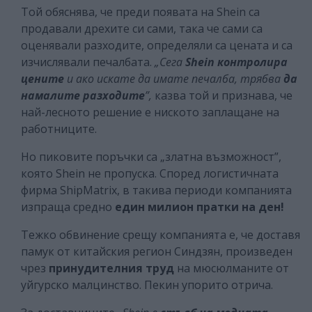
Той обяснява, че преди появата на Shein са
продавали дрехите си сами, така че сами са
оценявали разходите, определяли са цената и са
изчислявали печалбата.
„Сега
Shein контролира
цените
и ако искате да имате печалба, трябва
да
намалите разходите
”,
казва той и признава, че
най-лесното решение е ниското заплащане на
работниците.
Но пиковите поръчки са „златна възможност”,
която Shein не пропуска. Според логистичната
фирма ShipMatrix, в такива периоди компанията
изпраща средно
един милион пратки на ден!
Тежко обвинение срещу компанията е, че доставя
памук от китайския регион Синдзян, произведен
чрез
принудителния труд
на мюсюлманите от
уйгурско малцинство. Пекин упорито отрича.