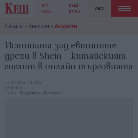
MY
КЕШ
АБО
CASH
КЛУБ
Начало
Анализи
Акценти
Истината зад евтините
дрехи в Shein - китайският
гигант в онлайн търговията
13.01.2025 / 16:16
Акценти
Текст:
Людмила Димова