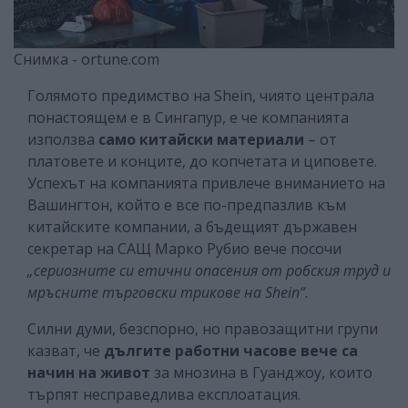
Снимка - ortune.com
Голямото предимство на Shein, чиято централа
понастоящем е в Сингапур, е че компанията
използва
само китайски материали
– от
платовете и конците, до копчетата и циповете.
Успехът на компанията привлече вниманието на
Вашингтон, който е все по-предпазлив към
китайските компании, а бъдещият държавен
секретар на САЩ Марко Рубио вече посочи
„сериозните си етични опасения от робския труд и
мръсните търговски трикове на Shein“.
Силни думи, безспорно, но правозащитни групи
казват, че
дългите работни часове вече са
начин на живот
за мнозина в Гуанджоу, които
търпят несправедлива експлоатация.