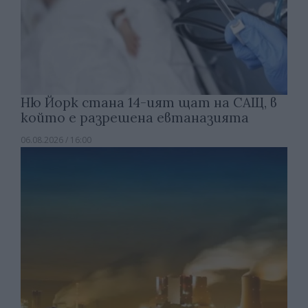
Ню Йорк стана 14-ият щат на САЩ, в
който е разрешена евтаназията
06.08.2026 / 16:00