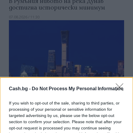
В Румъния нивото на река Дунав
достигна исторически минимум
07.08.2026 / 11:30
Cash.bg -
Do Not Process My Personal Information
If you wish to opt-out of the sale, sharing to third parties, or
Пекин е обявен за Световна столица
processing of your personal or sensitive information for
на архитектурата за 2029 г.
targeted advertising by us, please use the below opt-out
section to confirm your selection. Please note that after your
06.08.2026 / 17:30
opt-out request is processed you may continue seeing