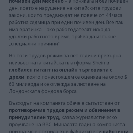
почивен ден месечно
– а понякага и без почивен
ден, което е нарушение на китайските трудови
закони, които предвиждат не повече от 44 часа
работна седмица при един почивен ден. Все пак
има вратичка – ако работодателят иска да
удължи работното време, трябва да изтъкне
„специални причини”.
Но този трудов режим за пет години превърна
неизвестната китайска платформа Shein в
глобален гигант на онлайн търговията с
дрехи
, която понастоящем се оценява на около $
60 милиарда и се оглежда за листване на
Лондонската фондова борса. .
Възходът на компаията обаче е съпътстван от
противоречив трудов режим и обвинения в
принудителен труд
, казва журналистическо
проучване на ВВС. Миналата година компанията
призна, че е открила във фабриките си
работещи