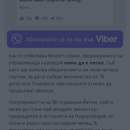
Както отбелязва Reuters обаче, сформирането на
управляваща коалиция
няма да е лесно
, тъй
като ще изисква обединението на поне четири
партии, за да се събере мнозинство от 76
депутати. Очаква се преговорите отново да
продължат месеци.
Популярността на 38-годишния Йетен, който
може да стане най-младият министър-
председател в историята на Нидерландия, се
покачи рязко през последния месец. В
предизборната си кампания той обеща да се