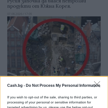
Русия започна да внася петролни
продукти от Южна Корея.
07.08.2026 / 17:05
Cash.bg -
Do Not Process My Personal Information
Древен храм на почти 900 години
откриха под кафене за сладолед в
If you wish to opt-out of the sale, sharing to third parties, or
Полша
processing of your personal or sensitive information for
targeted advertising by us, please use the below opt-out
07.08.2026 / 16:00