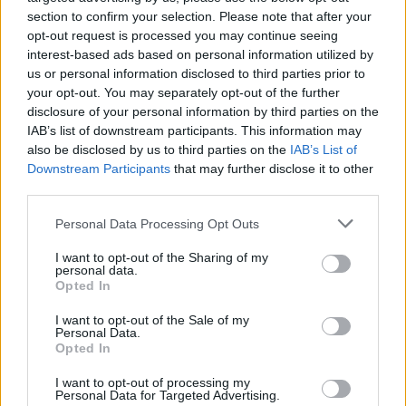
section to confirm your selection. Please note that after your
opt-out request is processed you may continue seeing
interest-based ads based on personal information utilized by
us or personal information disclosed to third parties prior to
your opt-out. You may separately opt-out of the further
disclosure of your personal information by third parties on the
IAB’s list of downstream participants. This information may
also be disclosed by us to third parties on the
IAB’s List of
Downstream Participants
that may further disclose it to other
third parties.
Personal Data Processing Opt Outs
I want to opt-out of the Sharing of my
personal data.
Изкуствен интелект за първи път
Opted In
създаде нови жизнеспособни вируси
I want to opt-out of the Sale of my
07.08.2026 / 15:30
Personal Data.
Opted In
I want to opt-out of processing my
Personal Data for Targeted Advertising.