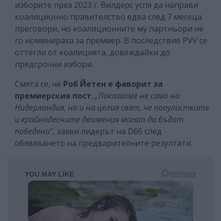
изборите през 2023 г. Вилдерс успя да направи
коалиционно правителство едва след 7 месеца
преговори, но коалиционните му партньори не
го номинираха за премиер. В последствие PVV се
оттегли от коалицията, довеждайки до
предсрочни избори.
Смята се, че
Роб Йетен е фаворит за
премиерския пост
.
„Показахме не само на
Нидерландия, но и на целия свят, че популистките
и крайнодесните движения могат да бъдат
победени“,
заяви лидерът на D66 след
обявяването на предварителните резултати.