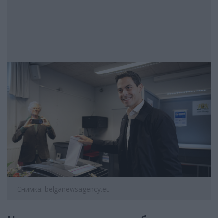
Снимка: belganewsagency.eu