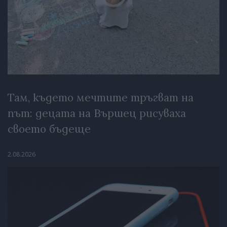
Там, където мечтите тръгват на
път: децата на Вършец рисуваха
своето бъдеще
2.08.2026