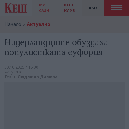
MY
КЕШ
АБО
CASH
КЛУБ
Начало
Актуално
Нидерландците обуздаха
популистката еуфория
30.10.2025 / 15:30
Актуално
Текст:
Людмила Димова