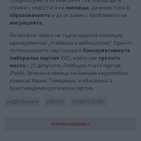
справи с недостига на
жилища
, да инвестира в
образованието
и да се заеме с проблемите на
миграцията
.
Йетен.ясно заяви, че търси широка коалиция,
едновременно „стабилна и амбициозна“. Един от
потенциалните партньори е
Консервативната
либерална партия
VVD, която зае
третото
място
с 22 депутати, Лейбъристката партия
(PvdA), Зелената левица на бившия европейски
комисар Франс Тимерманс и обновената
Християндемократическа партия.
НИДЕРЛАНДИЯ
ИЗБОРИ
ПРАВИТЕЛСТВО
ВСИЧКИ НОВИНИ »