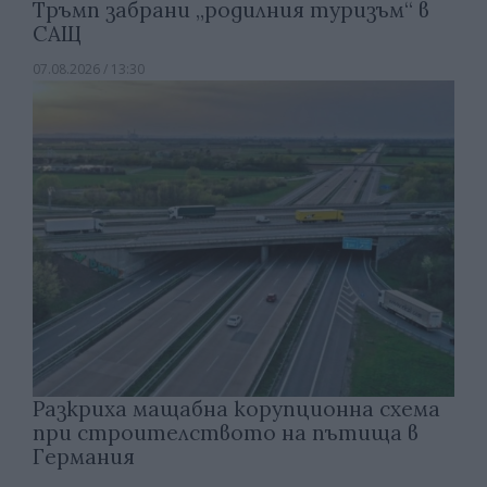
Тръмп забрани „родилния туризъм“ в
САЩ
07.08.2026 / 13:30
Разкриха мащабна корупционна схема
при строителството на пътища в
Германия