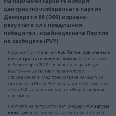
На парламентарните избори
центристко-либералната партия
Демократи 66 (D66) изравни
резултата си с предишния
победител - крайнодясната Партия
на свободата (PVV)
Водена от 38-годишния
Роб Йетен, D66
спечели
почти три пъти повече гласове
в сравнение с
изборите през 2023 г. и вероятно ще ѝ бъде
възложено да състави правителство.
Според Reuters, след преброяване на 98.8 % от
гласовете, и D66, и PVV получават по 26 места от
общо 150 в долната камара на Нидерландския
парламент.
Партията на популиста Герт Вилдерс
PVV загуби
една трета
от подкрепата, която постигна на