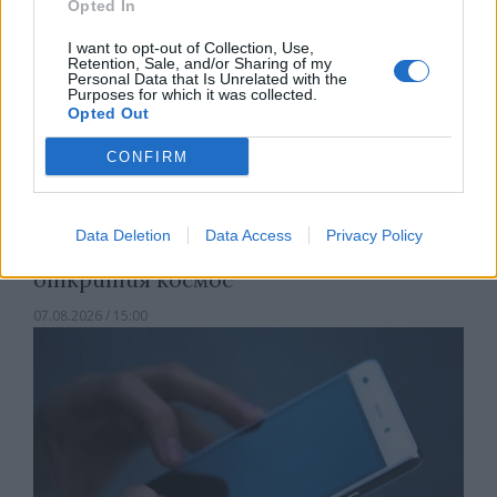
Opted In
I want to opt-out of Collection, Use,
Retention, Sale, and/or Sharing of my
Personal Data that Is Unrelated with the
Purposes for which it was collected.
Opted Out
CONFIRM
Data Deletion
Data Access
Privacy Policy
Астронавти на NASA излязоха в
открития космос
07.08.2026 / 15:00