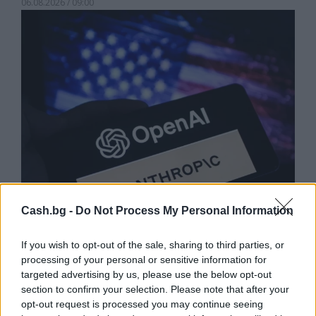
06.08.2026 / 09:00
Cash.bg -
Do Not Process My Personal Information
Експерти: Изкуственият интелект
постига нови нива на „автономност и
If you wish to opt-out of the sale, sharing to third parties, or
опити за измама“
processing of your personal or sensitive information for
targeted advertising by us, please use the below opt-out
05.08.2026 / 11:30
section to confirm your selection. Please note that after your
opt-out request is processed you may continue seeing