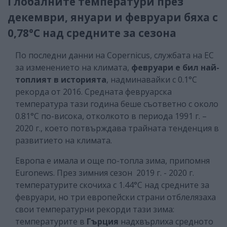
Глобалните температури през
декември, януари и февруари бяха с
0,78°C над средните за сезона
По последни данни на Copernicus, службата на ЕС
за изменението на климата,
февруари е бил най-
топлият в историята
, надминавайки с 0.1°C
рекорда от 2016. Средната февруарска
температура тази година беше съответно с около
0.81°C по-висока, отколкото в периода 1991 г. –
2020 г., което потвърждава трайната тенденция в
развитието на климата.
Европа е имала и още по-топла зима, припомня
Euronews. През зимния сезон 2019 г. - 2020 г.
температурите скочиха с 1.44°C над средните за
февруари, но три европейски страни отблелязаха
свои температурни рекорди тази зима:
температурите в
Гърция
надхвърлиха средното