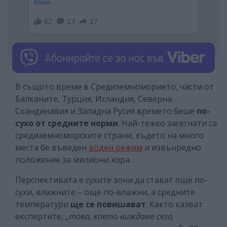
В същото време в Средиземноморието, части от
Балканите, Турция, Исландия, Северна
Скандинавия и Западна Русия времето беше
по-
сухо от средните норми
. Най-тежко засегнати са
средиземноморските страни, където на много
места бе въведен
воден режим
и извънредно
положение за милиони хора.
Перспективата е сухите зони да стават още по-
сухи, влажните – още по-влажни, а средните
температури
ще се повишават
. Както казват
експертите,
„това, което виждаме сега,