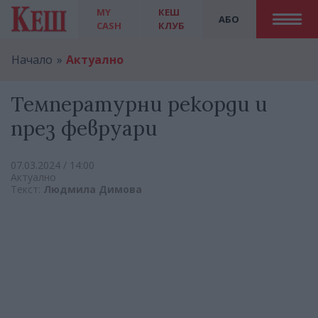
MY
КЕШ
АБО
CASH
КЛУБ
Начало
Актуално
Температурни рекорди и
през февруари
07.03.2024 / 14:00
Актуално
Текст:
Людмила Димова