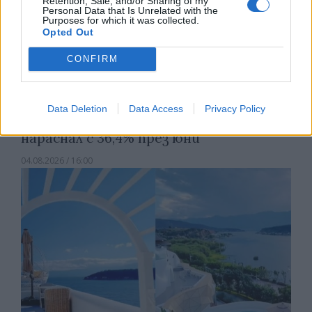
Retention, Sale, and/or Sharing of my
Personal Data that Is Unrelated with the
Purposes for which it was collected.
Opted Out
CONFIRM
Data Deletion
Data Access
Privacy Policy
Търговският дефицит на САЩ с ЕС е
нараснал с 36,4% през юни
04.08.2026 / 16:00