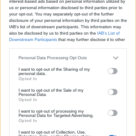
interest-based ads based on personal information utilized by
us or personal information disclosed to third parties prior to
your opt-out. You may separately opt-out of the further
disclosure of your personal information by third parties on the
IAB’s list of downstream participants. This information may
also be disclosed by us to third parties on the
IAB’s List of
Downstream Participants
that may further disclose it to other
third parties.
Personal Data Processing Opt Outs
I want to opt-out of the Sharing of my
personal data.
Румъния се сблъска с проблеми заради
Opted In
ниското ниво на Дунав
I want to opt-out of the Sale of my
Personal Data.
04.08.2026 / 16:30
Opted In
I want to opt-out of processing my
Personal Data for Targeted Advertising.
Opted In
I want to opt-out of Collection, Use,