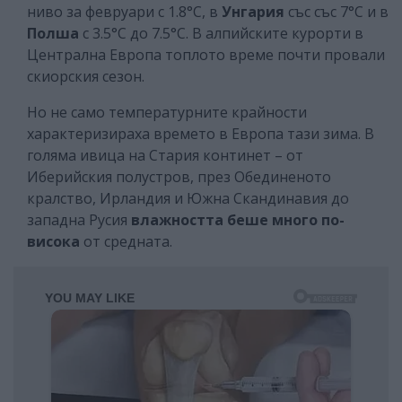
ниво за февруари с 1.8°C, в
Унгария
със със 7°C и в
Полша
с 3.5°C до 7.5°C. В алпийските курорти в
Централна Европа топлото време почти провали
скиорския сезон.
Но не само температурните крайности
характеризираха времето в Европа тази зима. В
голяма ивица на Стария континет – от
Иберийския полустров, през Обединеното
кралство, Ирландия и Южна Скандинавия до
западна Русия
влажността беше много по-
висока
от средната.