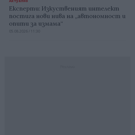
Актуално
Експерти: Изкуственият интелект
постига нови нива на „автономност и
опити за измама“
05.08.2026 / 11:30
Реклама