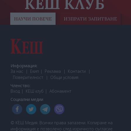
КЕШ КЛУБ
НАУЧИ ПОВЕЧЕ
ИЗПРАТИ ЗАПИТВАНЕ
Информация:
За нас
Екип
Реклама
Контакти
Поверителност
Общи условия
Членство:
Вход
КЕШ клуб
Або
намент
Социални медии
© КЕШ Медия. Всички права запазени. Копиране на
информация е позволено след изричното съгласие