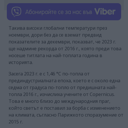
Такива високи глобални температури през
ноември, дори без да се вземат предвид
показателите за декември, показват, че 2023 г.
ще надмине рекорда от 2016 г., която преди това
носеше титлата на най-топлата година в
историята.
Засега 2023 г. е с 1,46 °C по-топла от
прединдустриалната епоха, което е с около една
седма от градуса по-топло от предишната най-
топла 2016 г., изчислиха учените от Copernicus.
Това е много близо до международния праг,
който светът е поставил за борба с изменението
на климата, съгласно Парижкото споразумение от
2015 г.