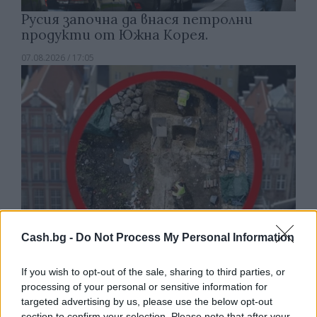
Русия започна да внася петролни
продукти от Южна Корея.
07.08.2026 / 17:05
Cash.bg -
Do Not Process My Personal Information
If you wish to opt-out of the sale, sharing to third parties, or
Древен храм на почти 900 години
processing of your personal or sensitive information for
откриха под кафене за сладолед в
targeted advertising by us, please use the below opt-out
Полша
section to confirm your selection. Please note that after your