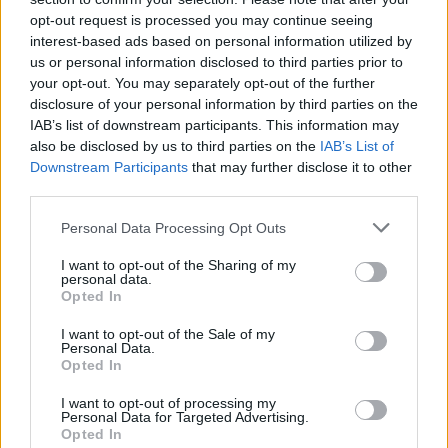
opt-out request is processed you may continue seeing
07.08.2026 / 16:00
interest-based ads based on personal information utilized by
us or personal information disclosed to third parties prior to
your opt-out. You may separately opt-out of the further
disclosure of your personal information by third parties on the
IAB’s list of downstream participants. This information may
also be disclosed by us to third parties on the
IAB’s List of
Downstream Participants
that may further disclose it to other
third parties.
Personal Data Processing Opt Outs
I want to opt-out of the Sharing of my
personal data.
Opted In
Изкуствен интелект за първи път
I want to opt-out of the Sale of my
Personal Data.
създаде нови жизнеспособни вируси
Opted In
07.08.2026 / 15:30
I want to opt-out of processing my
Personal Data for Targeted Advertising.
Opted In