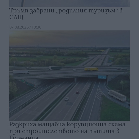
Тръмп забрани „родилния туризъм“ в
САЩ
07.08.2026 / 13:30
Разкриха мащабна корупционна схема
при строителството на пътища в
Германия