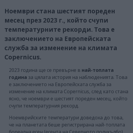
Ноември стана шестият пореден
месец през 2023 г., който счупи
температурните рекорди. Това е
заключението на Европейската
служба за изменение на климата
Copernicus.
2023 година ще се превърне в
най-топлата
година
за цялата история на наблюденията. Това
е заключението на Европейската служба за
изменение на климата Copernicus, след като стана
ясно, че ноември е шестият пореден месец, който
счупи температурния рекорд.
Ноемврийските температури доведоха до това,
че на планетата беше регистрирана най-топлата
бореална есен (есента на Северното полукълбо)