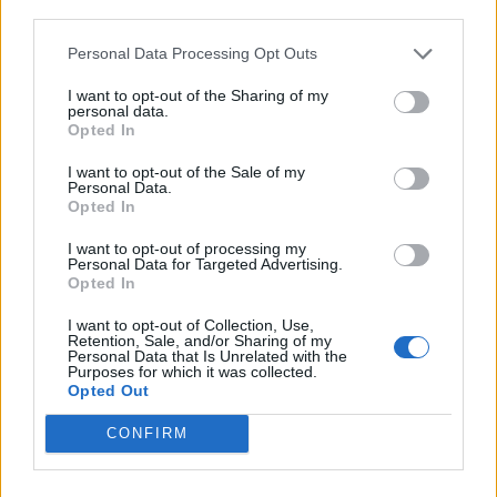
third parties.
07.08.2026 / 15:30
Personal Data Processing Opt Outs
I want to opt-out of the Sharing of my
personal data.
Opted In
I want to opt-out of the Sale of my
Personal Data.
Opted In
I want to opt-out of processing my
Personal Data for Targeted Advertising.
Opted In
I want to opt-out of Collection, Use,
Retention, Sale, and/or Sharing of my
Personal Data that Is Unrelated with the
Purposes for which it was collected.
Астронавти на NASA излязоха в
Opted Out
открития космос
CONFIRM
07.08.2026 / 15:00