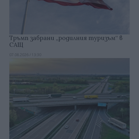
Тръмп забрани „родилния туризъм“ в
САЩ
07.08.2026 / 13:30