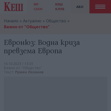
MY
КЕШ
АБО
CASH
КЛУБ
Начало
Актуално
Общество
Важно от "Общество"
Евронюз: Водна криза
превзема Европа
16.10.2023 / 13:33
Важно от "Общество"
Текст:
Румен Лозанов