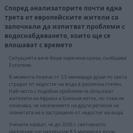
Според анализаторите почти една
трета от европейските жители са
започнали да изпитват проблеми с
водоснабдяването, които ще се
влошават с времето
Ситуацията вече беше наречена криза, съобщава
Euronews.
В момента повече от 3,5 милиарда души по света
страдат от недостиг на вода в различна степен.
Най-често с подобни проблеми се сблъскват
жителите на Африка и Близкия изток, но това не
означава, че населението на други региони на
планетата не е застрашено от недостиг на вода.
Учените казват, че до 2030 г. световното
население ще надхвърли 8,5 милиарда души,