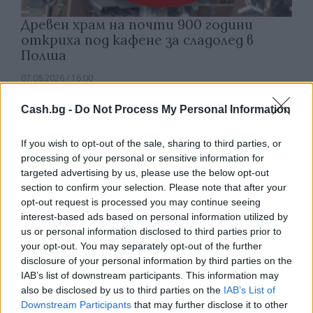
Древен храм на почти 900 години
откриха под кафене за сладолед в
Полша
07.08.2026 / 16:00
Cash.bg -
Do Not Process My Personal Information
If you wish to opt-out of the sale, sharing to third parties, or
processing of your personal or sensitive information for
targeted advertising by us, please use the below opt-out
section to confirm your selection. Please note that after your
opt-out request is processed you may continue seeing
interest-based ads based on personal information utilized by
us or personal information disclosed to third parties prior to
your opt-out. You may separately opt-out of the further
disclosure of your personal information by third parties on the
IAB’s list of downstream participants. This information may
also be disclosed by us to third parties on the
IAB’s List of
Изкуствен интелект за първи път
Downstream Participants
that may further disclose it to other
създаде нови жизнеспособни вируси