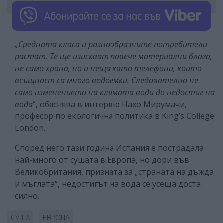
„Средната класа и разнообразните потребители
растат. Те ще изискват повече материални блага,
не само храна, но и неща като телефони, които
всъщност са много водоемки. Следователно не
само изменението на климата води до недостиг на
вода
“, обяснява в интервю Нахо Мирумачи,
професор по екологична политика в King’s College
London.
Според него тази година Испания е пострадала
най-много от сушата в Европа, но дори във
Великобритания, призната за „страната на дъжда
и мъглата“, недостигът на вода се усеща доста
силно.
СУША
ЕВРОПА