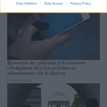
Data Deletion
Data Access
Privacy Policy
Франция ще забрани рекламните
обаждания без съгласието на
абонатите от 11 август
07.08.2026 / 14:30