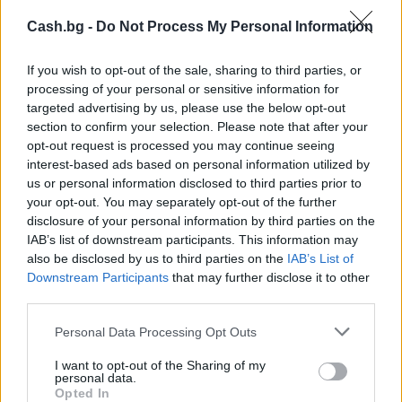
Cash.bg -
Do Not Process My Personal Information
If you wish to opt-out of the sale, sharing to third parties, or
processing of your personal or sensitive information for
targeted advertising by us, please use the below opt-out
section to confirm your selection. Please note that after your
opt-out request is processed you may continue seeing
interest-based ads based on personal information utilized by
Древен храм на почти 900 години
us or personal information disclosed to third parties prior to
откриха под кафене за сладолед в
your opt-out. You may separately opt-out of the further
Полша
disclosure of your personal information by third parties on the
IAB’s list of downstream participants. This information may
07.08.2026 / 16:00
also be disclosed by us to third parties on the
IAB’s List of
Downstream Participants
that may further disclose it to other
third parties.
Personal Data Processing Opt Outs
I want to opt-out of the Sharing of my
personal data.
Opted In