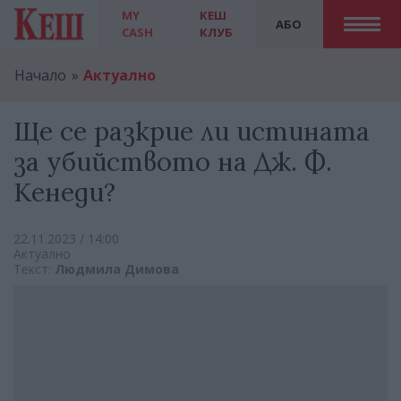
MY
КЕШ
АБО
CASH
КЛУБ
Начало
Актуално
Ще се разкрие ли истината
за убийството на Дж. Ф.
Кенеди?
22.11.2023 / 14:00
Актуално
Текст:
Людмила Димова