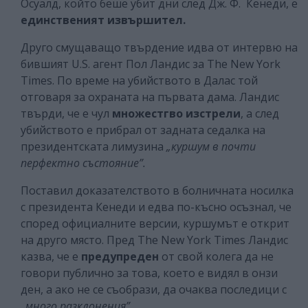
Осуалд, който беше убит дни след Дж. Ф. Кенеди, е
единственият извършител.
Друго смущаващо твърдение идва от интервю на
бившият U.S. агент Пол Ландис за The New York
Times. По време на убийството в Далас той
отговаря за охраната на първата дама. Ландис
твърди, че е чул
множестгво изстрели
, а след
убийството е прибрал от задната седалка на
президентската лимузина
„куршум в почти
перфектно състояние”.
Поставил доказателството в болничната носилка
с президента Кенеди и едва по-късно осъзнал, че
според официалните версии, куршумът е открит
на друго място. Пред The New York Times Ландис
казва, че е
предупреден
от свой колега да не
говори публично за това, което е видял в онзи
ден, а ако не се съобрази, да очаква последици с
„много разклонения”.