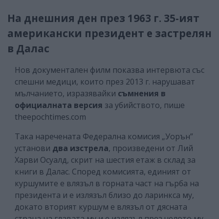
На днешния ден през 1963 г. 35-ият
американски президент е застрелян
в Далас
Нов документален филм показва интервюта със
спешни медици, които през 2013 г. нарушават
мълчанието, изразявайки
съмнения в
официалната версия
за убийството, пише
theepochtimes.com
Така наречената Федерална комисия „Уорън”
установи
два изстрела
, произведени от Лий
Харви Осуалд, скрит на шестия етаж в склад за
книги в Далас. Според комисията, единият от
куршумите е влязъл в горната част на гърба на
президента и е излязъл близо до ларинкса му,
докато вторият куршум е влязъл от дясната
страна на главата му и е излязъл през челото му.