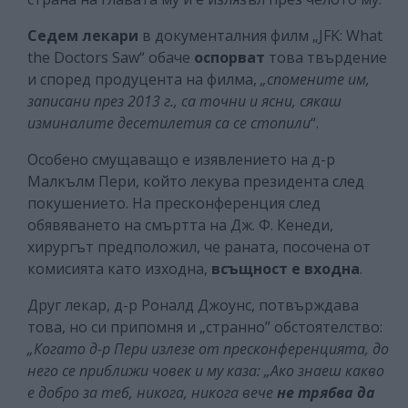
Седем лекари
в документалния филм „JFK: What
the Doctors Saw“ обаче
оспорват
това твърдение
и според продуцента на филма,
„спомените им,
записани през 2013 г., са точни и ясни, сякаш
изминалите десетилетия са се стопили
“.
Особено смущаващо е изявлението на д-р
Малкълм Пери, който лекува президента след
покушението. На пресконференция след
обявяването на смъртта на Дж. Ф. Кенеди,
хирургът предположил, че раната, посочена от
комисията като изходна,
всъщност е входна
.
Друг лекар, д-р Роналд Джоунс, потвърждава
това, но си припомня и „странно” обстоятелство:
„Когато д-р Пери излезе от пресконференцията, до
него се приближи човек и му каза: „Ако знаеш какво
е добро за теб, никога, никога вече
не трябва да