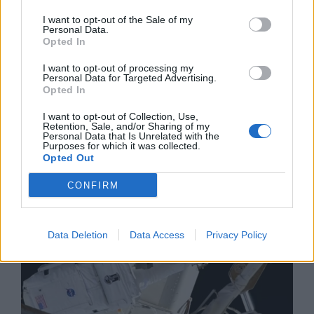
I want to opt-out of the Sale of my
Personal Data.
Opted In
I want to opt-out of processing my
Personal Data for Targeted Advertising.
Opted In
Изкуствен интелект за първи път
създаде нови жизнеспособни вируси
I want to opt-out of Collection, Use,
Retention, Sale, and/or Sharing of my
Personal Data that Is Unrelated with the
07.08.2026 / 15:30
Purposes for which it was collected.
Opted Out
CONFIRM
Data Deletion
Data Access
Privacy Policy