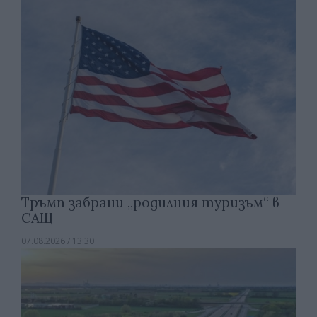
Тръмп забрани „родилния туризъм“ в
САЩ
07.08.2026 / 13:30