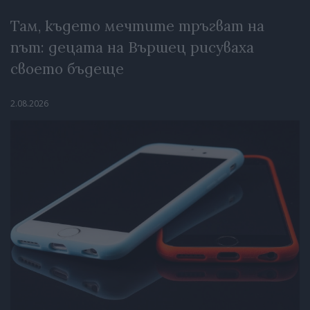
Там, където мечтите тръгват на
път: децата на Вършец рисуваха
своето бъдеще
2.08.2026