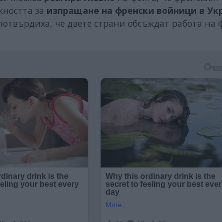
жността за
изпращане на френски войници в Ук
отвърдиха, че двете страни обсъждат работа на 