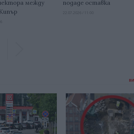
нектора между
подаде оставка
 Кипър
22.07.2026 / 11:00
06
Previous
Previous
В