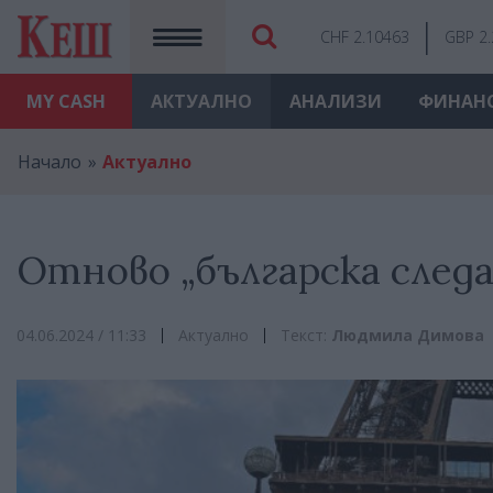
CHF 2.10463
GBP 2
MY
CASH
АКТУАЛНО
АНАЛИЗИ
ФИНАН
Начало
Актуално
Отново „българска следа
04.06.2024 / 11:33
Актуално
Текст:
Людмила Димова