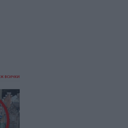
работното си време
заради необичайните
горещини
11.07.2026 / 17:30
ИЖ ВСИЧКИ