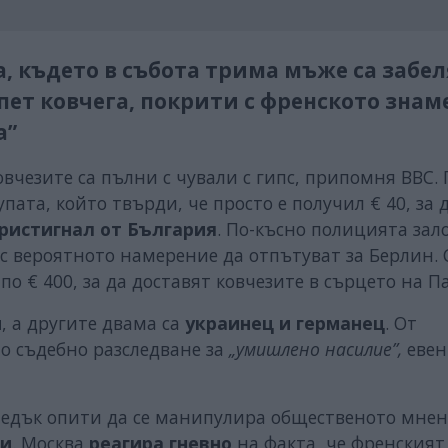
а, където в събота трима мъже са забе
пет ковчега, покрити с френското знам
а”
вчезите са пълни с чували с гипс, припомня ВВС.
ата, който твърди, че просто е получил € 40, за 
ристигнал от България
. По-късно полицията зал
 с вероятното намерение да отпътуват за Берлин.
 по € 400, за да доставят ковчезите в сърцето на 
н
, а другите двама са
украинец и германец
. От
о съдебно разследване за
„умишлено насилие”,
евен
едък опити да се манипулира общественото мнен
ти
. Москва
реагира гневно
на факта, че френският