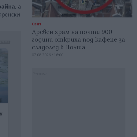
райна
, а
френски
Свят
Древен храм на почти 900
години откриха под кафене за
сладолед в Полша
07.08.2026 / 16:00
Реклама