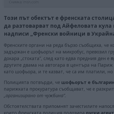
Снимка: msn.com
Този път обектът е френската столиц
да разтоварват под Айфеловата кула 
надписи „Френски войници в Украйн
Френските органи на реда бързо съобщиха, че ко
задържан е шофьорът на микробус, превозил груп
докара „стоката”, след като едва предния ден е
п
другите двама на автогара в центъра на Париж
като шофьора, и те казват, че са им платили, но
Полицията потвърди, че
шофьорът е българи
парижката прокуратура съобщават, че е разкрит
„организирано от чужбина”.
Обстоятелствата припомнят зачестилите напосл
които френската полиция подозира
руски аген