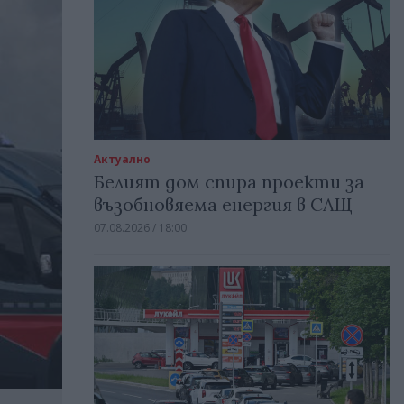
Актуално
Белият дом спира проекти за
възобновяема енергия в САЩ
07.08.2026 / 18:00