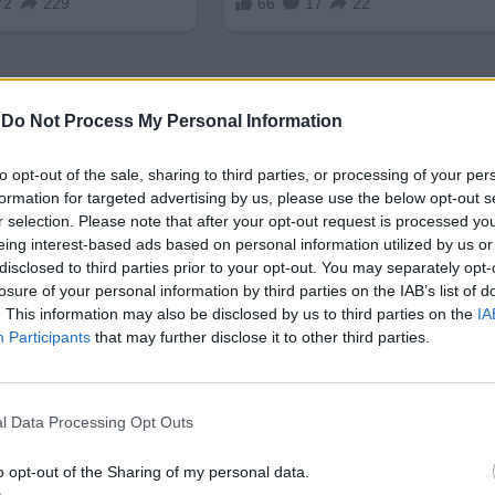
-
Do Not Process My Personal Information
to opt-out of the sale, sharing to third parties, or processing of your per
formation for targeted advertising by us, please use the below opt-out s
ация с контекста зад аферата с ковчезите сочи
ру
r selection. Please note that after your opt-out request is processed y
ва протеста на Русия срещу по-засилено френско у
eing interest-based ads based on personal information utilized by us or
disclosed to third parties prior to your opt-out. You may separately opt-
losure of your personal information by third parties on the IAB’s list of
вестник "Монд" пише, че един от задържаните е и
. This information may also be disclosed by us to third parties on the
IA
Participants
that may further disclose it to other third parties.
ия Георги Ф., запозодрян миналия месец като авт
метника на Холокоста в Париж.
отговор на клането, извършено от Хамас на 7 октом
l Data Processing Opt Outs
 осъмнаха изписани с еврейски звезди. Снимки н
o opt-out of the Sharing of my personal data.
е по паметника на Холокоста, бързо се появиха в