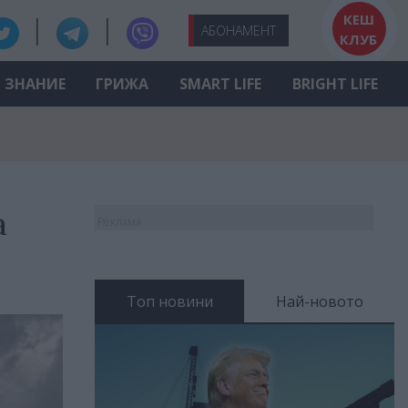
КЕШ
АБО
НАМЕНТ
КЛУБ
ЗНАНИЕ
ГРИЖА
SMART LIFE
BRIGHT LIFE
а
Реклама
Топ новини
Най-новото