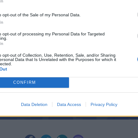
In
опаганда и дезинформация
, припомня ВВС.
o opt-out of the Sale of my Personal Data.
In
to opt-out of processing my Personal Data for Targeted
ing.
ИЧКИ НОВИНИ »
In
o opt-out of Collection, Use, Retention, Sale, and/or Sharing
ersonal Data that Is Unrelated with the Purposes for which it
lected.
Out
М
Последвайте ни във
ВАЙ
CONFIRM
facebook
Data Deletion
Data Access
Privacy Policy
А
ВЪВ