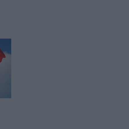
Айфеловата кула и
я
Лувърът променят