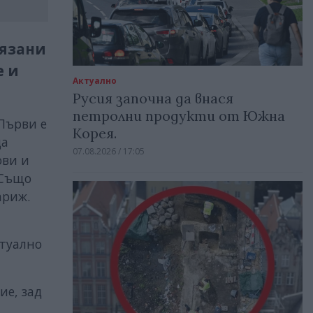
лязани
е и
Актуално
Русия започна да внася
петролни продукти от Южна
 Първи е
Корея.
да
07.08.2026 / 17:05
ови и
 Също
Париж.
туално
ие, зад