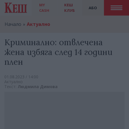
MY
КЕШ
АБО
CASH
КЛУБ
Начало
Актуално
Криминално: отвлечена
жена избяга след 14 години
плен
01.08.2023 / 14:00
Актуално
Текст:
Людмила Димова