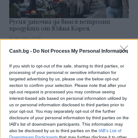
Русия започна да внася петролни
продукти от Южна Корея.
07.08.2026 / 17:05
Cash.bg -
Do Not Process My Personal Information
If you wish to opt-out of the sale, sharing to third parties, or
processing of your personal or sensitive information for
targeted advertising by us, please use the below opt-out
section to confirm your selection. Please note that after your
opt-out request is processed you may continue seeing
interest-based ads based on personal information utilized by
us or personal information disclosed to third parties prior to
your opt-out. You may separately opt-out of the further
disclosure of your personal information by third parties on the
IAB’s list of downstream participants. This information may
also be disclosed by us to third parties on the
IAB’s List of
Древен храм на почти 900 години
Downstream Participants
that may further disclose it to other