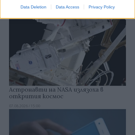
Data Deletion
Data Access
Privacy Policy
Астронавти на NASA излязоха в
открития космос
07.08.2026 / 15:00