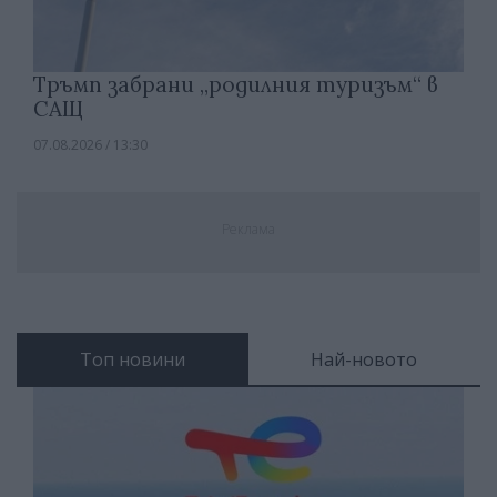
Тръмп забрани „родилния туризъм“ в
САЩ
07.08.2026 / 13:30
Реклама
Топ новини
Най-новото