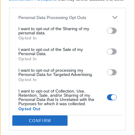
откриха под кафене за сладолед в
third parties.
Полша
Personal Data Processing Opt Outs
07.08.2026 / 16:00
I want to opt-out of the Sharing of my
personal data.
Opted In
I want to opt-out of the Sale of my
Personal Data.
Opted In
I want to opt-out of processing my
Personal Data for Targeted Advertising.
Opted In
I want to opt-out of Collection, Use,
Retention, Sale, and/or Sharing of my
Personal Data that Is Unrelated with the
Purposes for which it was collected.
Opted Out
Изкуствен интелект за първи път
създаде нови жизнеспособни вируси
CONFIRM
07.08.2026 / 15:30