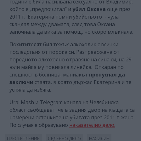
години е била насилвана сексуално от Владимир,
който я „предпочитал” и
убил Оксана
още през
2011 г. Екатерина помни убийството - чула
скандал между двамата, след това Оксана
започнала да вика за помощ, но скоро млъкнала.
Похитителят бил тежък алкохолик с всички
последствия от порока си. Разтревожена от
поредното алкохолно отравяне на сина си, на 29
юли майка му повикала линейка. Откаран по
спешност в болница, маниакът
пропуснал да
заключи
стаята, в която държал Екатерина и тя
успяла да избяга.
Ural Mash и Telegram канала на Челябинска
област съобщават, че в задния двор на къщата са
намерени останките на убитата през 2011 г. жена.
По случая е образувано
наказателно дело.
ПРЕСТЪПЛЕНИЕ
СЪДЕБНО ДЕЛО
НАСИЛИЕ