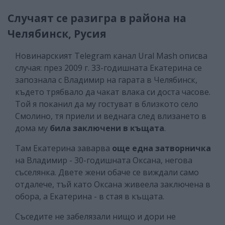
Случаят се разигра в района на
Челябинск, Русия
Новинарският Telegram канал Ural Mash описва
случая: през 2009 г. 33-годишната Екатерина се
запознала с Владимир на гарата в Челябинск,
където трябвало да чакат влака си доста часове.
Той я поканил да му гостуват в близкото село
Смолино, тя приели и веднага след влизането в
дома му
била заключени в къщата
.
Там Екатерина заварва
още една затворничка
на Владимир - 30-годишната Оксана, негова
съселянка. Двете жени обаче се виждали само
отдалече, тъй като Оксана живеела заключена в
обора, а Екатерина - в стая в къщата.
Съседите не забелязали нищо и дори не