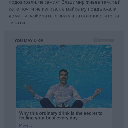
подозирали, че самият Владимир живее там, тъй
като почти не излизал, а майка му поддържала
дома - и разбира се, е знаела за склонностите на
сина си.