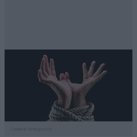
Снимка: hindupost.in