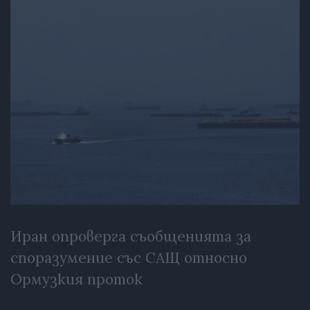
Иран опроверга съобщенията за
споразумение със САЩ относно
Ормузкия проток