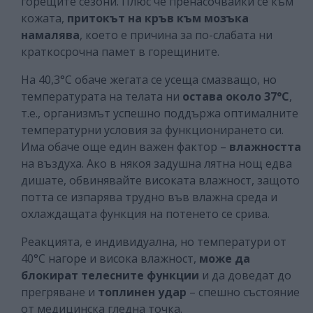
горещите сезони. Плюс че пренасочвайки се към
кожата,
притокът на кръв към мозъка
намалява
, което е причина за по-слабата ни
краткосрочна памет в горещините.
На 40,3°C обаче жегата се усеща смазващо, но
температурата на телата ни
остава около 37°C
,
т.е., организмът успешно поддържа оптималните
температурни условия за функционирането си.
Има обаче още един важен фактор –
влажността
на въздуха. Ако в някоя задушна лятна нощ едва
дишате, обвинявайте високата влажност, защото
потта се изпарява трудно във влажна среда и
охлаждащата функция на потенето се срива.
Реакцията, е индивидуална, но температури от
40°C нагоре и висока влажност,
може да
блокират телесните функции
и да доведат до
прегряване и
топлинен удар
– спешно състояние
от медицинска гледна точка.