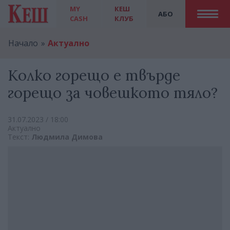
MY
КЕШ
АБО
CASH
КЛУБ
Начало
Актуално
Колко горещо е твърде
горещо за човешкото тяло?
31.07.2023 / 18:00
Актуално
Текст:
Людмила Димова