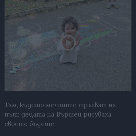
Там, където мечтите тръгват на
път: децата на Вършец рисуваха
своето бъдеще