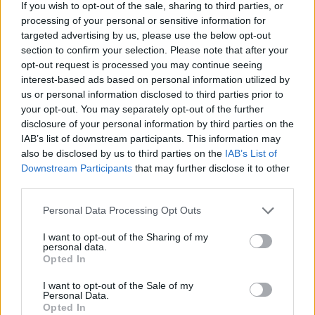
If you wish to opt-out of the sale, sharing to third parties, or
processing of your personal or sensitive information for
targeted advertising by us, please use the below opt-out
section to confirm your selection. Please note that after your
opt-out request is processed you may continue seeing
interest-based ads based on personal information utilized by
us or personal information disclosed to third parties prior to
Френска инвестиция активира
your opt-out. You may separately opt-out of the further
изграждането на интерконектора
disclosure of your personal information by third parties on the
между Гърция и Кипър
IAB’s list of downstream participants. This information may
06.08.2026 / 17:06
also be disclosed by us to third parties on the
IAB’s List of
Downstream Participants
that may further disclose it to other
third parties.
Personal Data Processing Opt Outs
I want to opt-out of the Sharing of my
personal data.
Opted In
I want to opt-out of the Sale of my
Personal Data.
Opted In