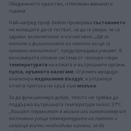
Обединеното кралство, отбелязан миналата
година.
Най-напред проф. Бейли проверява
състоянието
на желащите да се тестват, за да се увери, че са
здрави, включително и когнитивно.
„Ще се
потите и физиологията на тялото ви ще се
промени значително“,
предупреждава ученият. В
екокамерата сложна система от сензори следи
температурата
на кожата и вътрешните органи,
пулса, кръвното налягане
. Огромен мундщук
анализира
издишания въздух
, а ултразвук
отчита притока на кръв към
мозъка
.
За да функционира добре, тялото ни трябва да
поддържа вътрешната температура около 37°C.
„Вашият термостат в мозъка или хипоталамусът
постоянно усеща температурата на тялото и
изпраща всички необходими сигнали, за да