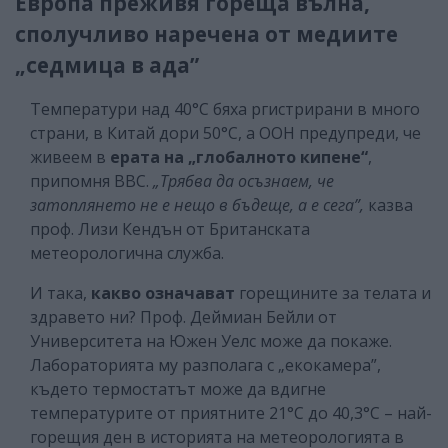
Европа преживя гореща вълна,
сполучливо наречена от медиите
„седмица в ада”
Температури над 40°C бяха ргистрирани в много
страни, в Китай дори 50°C, а ООН предупреди, че
живеем в
ерата на „глобалното кипене“
,
припомня ВВС.
„Трябва да осъзнаем, че
затоплянето не е нещо в бъдеще, а е сега”,
казва
проф. Лизи Кендън от Британската
метеорологична служба.
И така,
какво означават
горещините за телата и
здравето ни? Проф. Деймиан Бейли от
Университета на Южен Уелс може да покаже.
Лабораторията му разполага с „екокамера”,
където термостатът може да вдигне
температурите от приятните 21°C до 40,3°C – най-
горещия ден в историята на метеорологията в