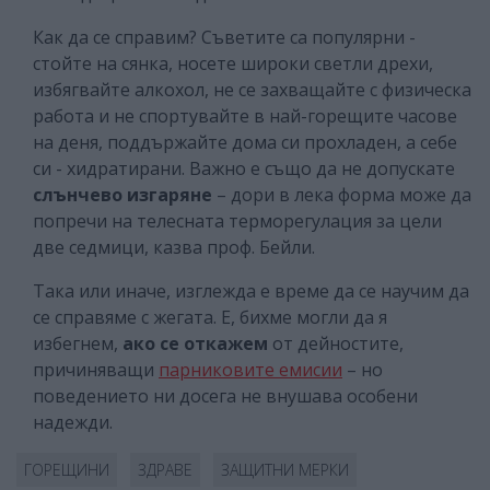
Как да се справим? Съветите са популярни -
стойте на сянка, носете широки светли дрехи,
избягвайте алкохол, не се захващайте с физическа
работа и не спортувайте в най-горещите часове
на деня, поддържайте дома си прохладен, а себе
си - хидратирани. Важно е също да не допускате
слънчево изгаряне
– дори в лека форма може да
попречи на телесната терморегулация за цели
две седмици, казва проф. Бейли.
Така или иначе, изглежда е време да се научим да
се справяме с жегата. Е, бихме могли да я
избегнем,
ако се откажем
от дейностите,
причиняващи
парниковите емисии
– но
поведението ни досега не внушава особени
надежди.
ГОРЕЩИНИ
ЗДРАВЕ
ЗАЩИТНИ МЕРКИ