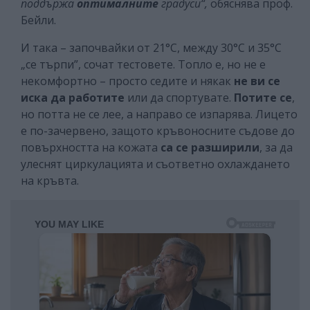
поддържа
оптималните
градуси“,
обяснява проф.
Бейли.
И така – започвайки от 21°C, между 30°C и 35°C
„се търпи”, сочат тестовете. Топло е, но не е
некомфортно – просто седите и някак
не ви се
иска
да работите
или да спортувате.
Потите се
,
но потта не се лее, а направо се изпарява. Лицето
е по-зачервено, защото кръвоносните съдове до
повърхността на кожата
са се разширили
, за да
улеснят циркулацията и съответно охлаждането
на кръвта.