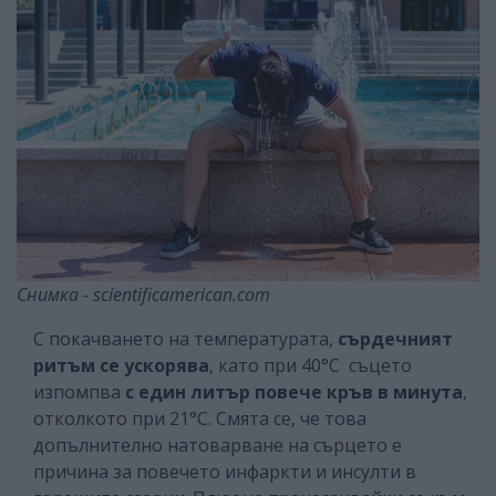
Снимка - scientificamerican.com
С покачването на температурата,
сърдечният
ритъм се ускорява
, като при 40°C съцето
изпомпва
с един литър повече кръв в минута
,
отколкото при 21°C. Смята се, че това
допълнително натоварване на сърцето е
причина за повечето инфаркти и инсулти в