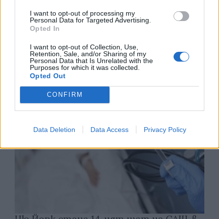
I want to opt-out of processing my
Personal Data for Targeted Advertising.
Opted In
Износът на електромобили от Китай
I want to opt-out of Collection, Use,
е нараснал със 120%
Retention, Sale, and/or Sharing of my
Personal Data that Is Unrelated with the
06.08.2026 / 16:30
Purposes for which it was collected.
Opted Out
CONFIRM
Data Deletion
Data Access
Privacy Policy
Ню Йорк стана 14-ият щат на САЩ, в