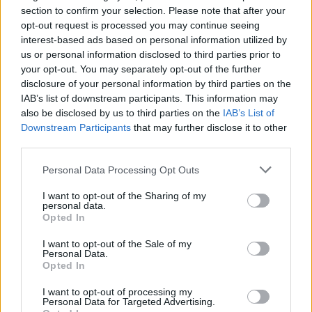
09.08.2026 / 18:00
section to confirm your selection. Please note that after your
opt-out request is processed you may continue seeing
interest-based ads based on personal information utilized by
us or personal information disclosed to third parties prior to
your opt-out. You may separately opt-out of the further
disclosure of your personal information by third parties on the
IAB’s list of downstream participants. This information may
also be disclosed by us to third parties on the
IAB’s List of
Downstream Participants
that may further disclose it to other
third parties.
Personal Data Processing Opt Outs
I want to opt-out of the Sharing of my
personal data.
Opted In
Природен газ от Кипър ще потече към
Европа през 2028 година
I want to opt-out of the Sale of my
Personal Data.
Opted In
09.08.2026 / 17:30
I want to opt-out of processing my
Personal Data for Targeted Advertising.