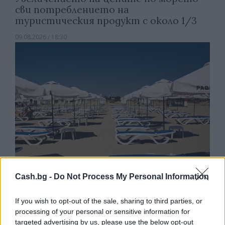
сви потреблението на
туристическия продукт с около 1/3
09.08.2026 / 18:30
Cash.bg -
Do Not Process My Personal Information
Потребителят има право сам да
If you wish to opt-out of the sale, sharing to third parties, or
избере кои плажни принадлежности да
processing of your personal or sensitive information for
наеме
targeted advertising by us, please use the below opt-out