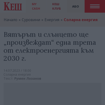
MY
КЕШ
АБО
CASH
КЛУБ
Начало
Суровини
Енергия
Соларна енергия
Вятърът и слънцето ще
„произвеждат“ една трета
от електроенергията към
2030 г.
14.07.2023 / 18:00
Соларна енергия
Текст:
Румен Лозанов