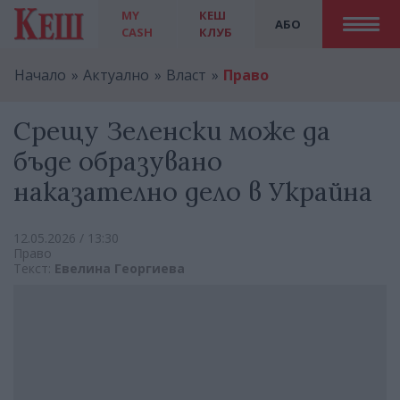
MY
КЕШ
АБО
CASH
КЛУБ
Начало
Актуално
Власт
Право
Срещу Зеленски може да
бъде образувано
наказателно дело в Украйна
12.05.2026 / 13:30
Право
Текст:
Евелина Георгиева