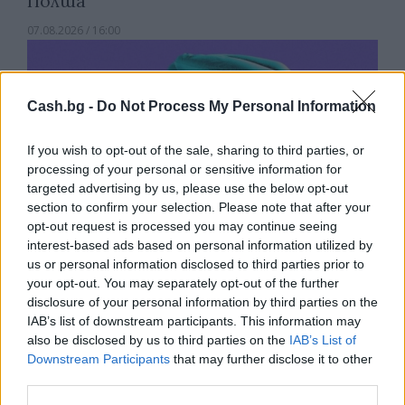
Полша
07.08.2026 / 16:00
Cash.bg -
Do Not Process My Personal Information
If you wish to opt-out of the sale, sharing to third parties, or
processing of your personal or sensitive information for
targeted advertising by us, please use the below opt-out
section to confirm your selection. Please note that after your
opt-out request is processed you may continue seeing
interest-based ads based on personal information utilized by
us or personal information disclosed to third parties prior to
your opt-out. You may separately opt-out of the further
disclosure of your personal information by third parties on the
Изкуствен интелект за първи път
IAB’s list of downstream participants. This information may
създаде нови жизнеспособни вируси
also be disclosed by us to third parties on the
IAB’s List of
Downstream Participants
that may further disclose it to other
07.08.2026 / 15:30
third parties.