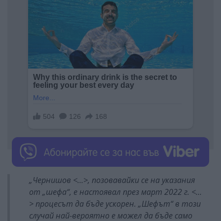
„Чернишов <…>, позовавайки се на указания
от „шефа“, е настоявал през март 2022 г. <…
> процесът да бъде ускорен. „Шефът“ в този
случай най-вероятно е можел да бъде само