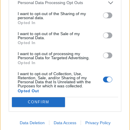
Personal Data Processing Opt Outs
I want to opt-out of the Sharing of my
personal data.
Opted In
I want to opt-out of the Sale of my
Personal Data.
Opted In
I want to opt-out of processing my
Personal Data for Targeted Advertising.
Opted In
I want to opt-out of Collection, Use,
Астронавти на NASA излязоха в
Retention, Sale, and/or Sharing of my
Personal Data that Is Unrelated with the
открития космос
Purposes for which it was collected.
Opted Out
07.08.2026 / 15:00
CONFIRM
Data Deletion
Data Access
Privacy Policy