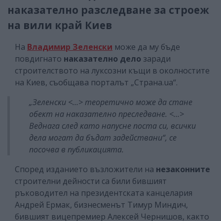
наказателно разследване за строеж
на вили край Киев
На
Владимир Зеленски
може да му бъде
повдигнато
наказателно дело
заради
строителството на луксозни къщи в околностите
на Киев, съобщава порталът „Страна.ua“.
„Зеленски <…> теоретично може да стане
обект на наказателно преследване. <…>
Веднага след като напусне поста си, всички
дела могат да бъдат задействани“, се
посочва в публикацията.
Според изданието възложители на
незаконните
строителни дейности са били бившият
ръководител на президентската канцелария
Андрей Ермак, бизнесменът Тимур Миндич,
бившият вицепремиер Алексей Чернишов, както