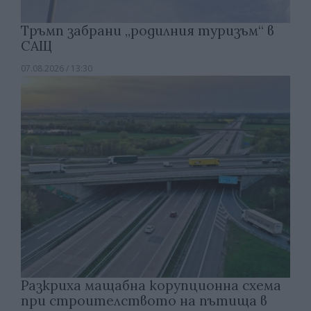
Тръмп забрани „родилния туризъм“ в
САЩ
07.08.2026 / 13:30
Разкриха мащабна корупционна схема
при строителството на пътища в