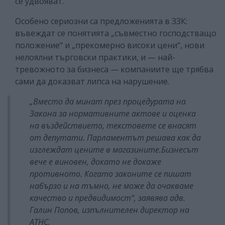
се удвояват.
Особено сериозни са предложенията в ЗЗК:
въвеждат се понятията „съвместно господстващо
положение“ и „прекомерно високи цени“, нови
нелоялни търговски практики, и — най-
тревожното за бизнеса — компаниите ще трябва
сами да доказват липса на нарушение.
„Вместо да минат през процедурата на
Закона за нормативните актове и оценка
на въздействието, текстовете се внасят
от депутати. Парламентът решава как да
изглеждат цените в магазините.Бизнесът
вече е виновен, докато не докаже
противното. Когато законите се пишат
набързо и на тъмно, не може да очакваме
качество и предвидимост“, заявява адв.
Галин Попов, изпълнителен директор на
АТНС.