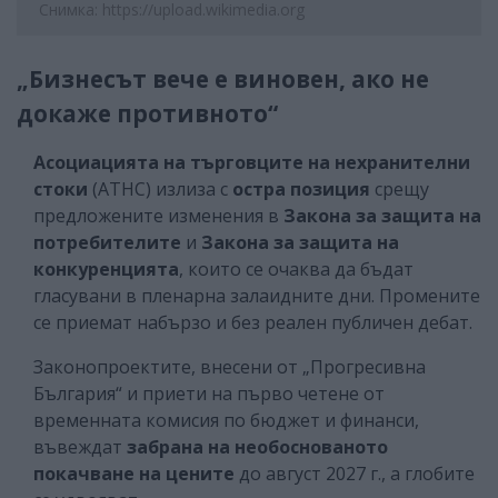
Снимка: https://upload.wikimedia.org
„Бизнесът вече е виновен, ако не
докаже противното“
Асоциацията на търговците на нехранителни
стоки
(АТНС)
излиза с
остра позиция
срещу
предложените изменения в
Закона за защита на
потребителите
и
Закона за защита на
конкуренцията
, които се очаква да бъдат
гласувани в пленарна залаидните дни. Промените
се приемат набързо и без реален публичен дебат.
Законопроектите, внесени от „Прогресивна
България“ и приети на първо четене от
временната комисия по бюджет и финанси,
въвеждат
забрана на необоснованото
покачване на цените
до август 2027 г., а глобите