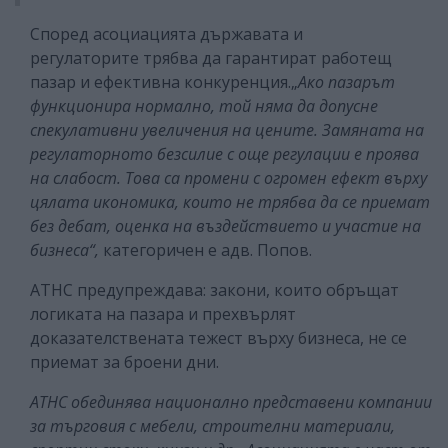
Според асоциацията държавата и
регулаторите трябва да гарантират работещ
пазар и ефективна конкуренция.„
Ако пазарът
функционира нормално, той няма да допусне
спекулативни увеличения на цените. Замяната на
регулаторното безсилие с още регулации е проява
на слабост. Това са промени с огромен ефект върху
цялата икономика, които не трябва да се приемат
без дебат, оценка на въздействието и участие на
бизнеса“,
категоричен е адв. Попов.
АТНС предупреждава: закони, които обръщат
логиката на пазара и прехвърлят
доказателствената тежест върху бизнеса, не се
приемат за броени дни.
АТНС обединява национално представени компании
за търговия с мебели, строителни материали,