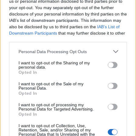
us or personal information disclosed to third parties prior to
Изпълнителният директор на Revolut
your opt-out. You may separately opt-out of the further
може да стане най-богатият
disclosure of your personal information by third parties on the
европеец
IAB’s list of downstream participants. This information may
also be disclosed by us to third parties on the
IAB’s List of
06.08.2026 / 13:00
Downstream Participants
that may further disclose it to other
third parties.
Personal Data Processing Opt Outs
I want to opt-out of the Sharing of my
personal data.
Opted In
I want to opt-out of the Sale of my
Personal Data.
Opted In
I want to opt-out of processing my
Personal Data for Targeted Advertising.
Opted In
Какви са минималните заплати в
I want to opt-out of Collection, Use,
Европа
Retention, Sale, and/or Sharing of my
Personal Data that Is Unrelated with the