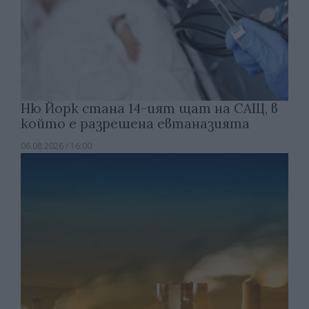
Ню Йорк стана 14-ият щат на САЩ, в
който е разрешена евтаназията
06.08.2026 / 16:00