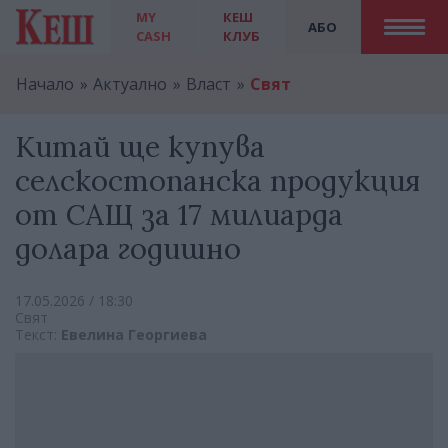
MY
КЕШ
АБО
CASH
КЛУБ
Начало
Актуално
Власт
Свят
Китай ще купува
селскостопанска продукция
от САЩ за 17 милиарда
долара годишно
17.05.2026 / 18:30
Свят
Текст:
Евелина Георгиева