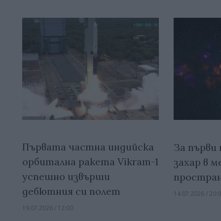
Първата частна индийска
За първи
орбитална ракета Vikram-1
захар в 
успешно извърши
простра
дебютния си полет
14.07.2026 / 20:
19.07.2026 / 12:00