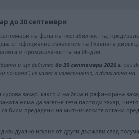
ар до 30 септември
 септември на фона на нестабилността, предизвик
два от официално изявление на Главната дирекци
овията и промишлеността на Индия.
забавно и ще действа
до 30 септември 2026 г.
или д
 по-рано“, се казва в изявлението, публикувано на
 сурова захар, както и на бяла и рафинирана заха
раната няма да засегне тези партиди захар, чието
е са били предадени на митническите органи пре
ндивидуално искане от други държави след получ