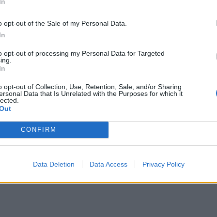
In
ИЧКИ НОВИНИ »
o opt-out of the Sale of my Personal Data.
In
to opt-out of processing my Personal Data for Targeted
ing.
In
М
Последвайте ни във
ВАЙ
o opt-out of Collection, Use, Retention, Sale, and/or Sharing
ersonal Data that Is Unrelated with the Purposes for which it
lected.
Out
facebook
А
ВЪВ
CONFIRM
Data Deletion
Data Access
Privacy Policy
тия в: