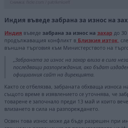
Снимка: flickr.com / patrikmloeff
Индия въведе забрана за износ на зах
Индия
въведе
забрана за износ на
захар
до 30
продължаващия конфликт в
Близкия изток
,
сле
външна търговия към Министерството на търг
„Забраната за износ на захар влиза в сила не
последващи разпореждания, ако бъдат издадени
официалния сайт на дирекцията.
Както се отбелязва, забраната обхваща износа на
същото време в изявлението се уточнява, че заб
товарене е започнало преди 13 май и които веч
влизането в сила на разпореждането.
Освен това износ може да бъде разрешен при и