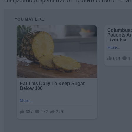
специално разрешение от правителството на И