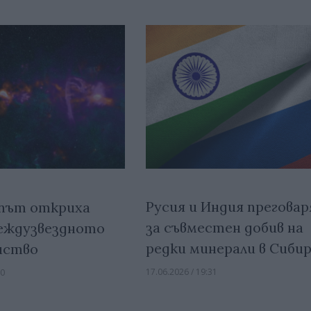
Русия и Индия прегова
 път откриха
за съвместен добив на
междузвездното
редки минерали в Сиби
нство
17.06.2026 / 19:31
00