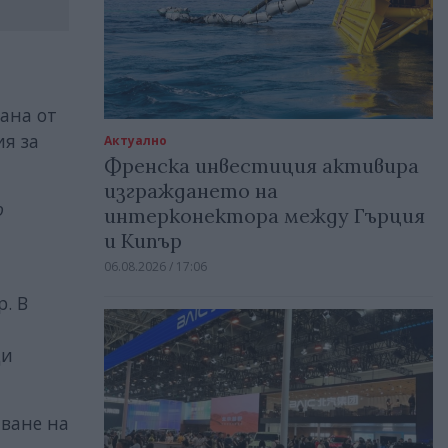
ана от
я за
Актуално
Френска инвестиция активира
изграждането на
о
интерконектора между Гърция
и Кипър
06.08.2026 / 17:06
р. В
ди
аване на