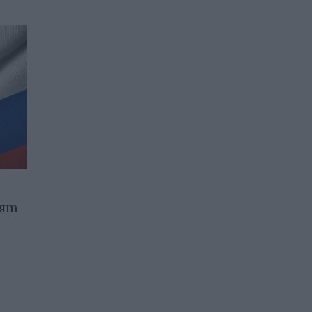
рят
Танкер се отправи през
Ормузкия пролив към
р
Индия за първи път от
началото на конфликта
24.05.2026 / 11:30