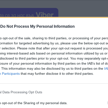
-
Do Not Process My Personal Information
оставките на захар за
Европейския съюз
и
Съеди
оти и споразумения.
to opt-out of the sale, sharing to third parties, or processing of your per
formation for targeted advertising by us, please use the below opt-out s
DTV през април Индийската асоциация на
r selection. Please note that after your opt-out request is processed y
еразглеждане на своите оценки, е прогнозирала, 
eing interest-based ads based on personal information utilized by us or
септември ще достигне 32 милиона тона. Това е п
disclosed to third parties prior to your opt-out. You may separately opt-
losure of your personal information by third parties on the IAB’s list of
а тона.
. This information may also be disclosed by us to third parties on the
IA
Participants
that may further disclose it to other third parties.
 за забрана на износа може да е било взето като ч
кове на фона на нарастващата несигурност,
изкия изток.
l Data Processing Opt Outs
o opt-out of the Sharing of my personal data.