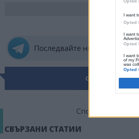
Opted 
ВС
I want t
Opted 
I want 
Advertis
Opted 
Последвайте ни в
ТЕЛЕГРА
I want t
of my P
was col
Opted 
ОЩЕ ПО ТЕМАТ
Сподели тази ста
СВЪРЗАНИ СТАТИИ