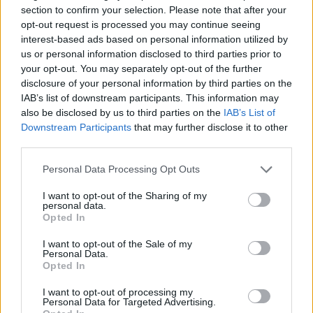
section to confirm your selection. Please note that after your
Увеличението на цените по морето
opt-out request is processed you may continue seeing
сви потреблението на
interest-based ads based on personal information utilized by
туристическия продукт с около 1/3
us or personal information disclosed to third parties prior to
your opt-out. You may separately opt-out of the further
09.08.2026 / 18:30
disclosure of your personal information by third parties on the
IAB’s list of downstream participants. This information may
also be disclosed by us to third parties on the
IAB’s List of
Downstream Participants
that may further disclose it to other
third parties.
Personal Data Processing Opt Outs
I want to opt-out of the Sharing of my
personal data.
Opted In
I want to opt-out of the Sale of my
Personal Data.
Opted In
Потребителят има право сам да
I want to opt-out of processing my
Personal Data for Targeted Advertising.
избере кои плажни принадлежности да