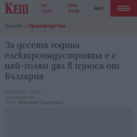
MY
КЕШ
АБО
CASH
КЛУБ
Начало
Производства
За десета година
електроиндустрията е с
най-голям дял в износа от
България
03.04.2026 / 16:00
Производства
Текст:
Евелина Георгиева