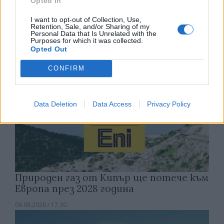
Opted In
наеме
I want to opt-out of Collection, Use,
09.08.2026 / 18:00
Retention, Sale, and/or Sharing of my
Personal Data that Is Unrelated with the
Purposes for which it was collected.
Opted Out
CONFIRM
Data Deletion
Data Access
Privacy Policy
Природен газ от Кипър ще потече към
Европа през 2028 година
09.08.2026 / 17:30