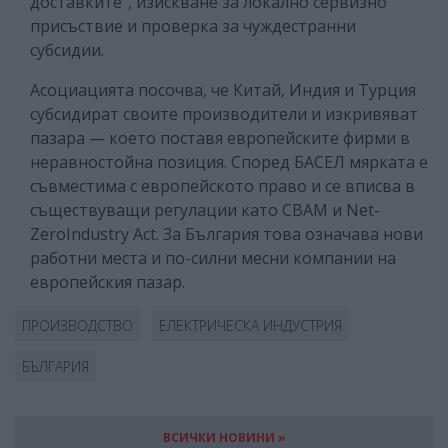
доставките“, изискване за локално сервизно
присъствие и проверка за чуждестранни
субсидии.
Асоциацията посочва, че Китай, Индия и Турция
субсидират своите производители и изкривяват
пазара — което поставя европейските фирми в
неравностойна позиция. Според БАСЕЛ мярката е
съвместима с европейското право и се вписва в
съществуващи регулации като CBAM и Net-
ZeroIndustry Act. За България това означава нови
работни места и по-силни месни компании на
европейския пазар.
ПРОИЗВОДСТВО
ЕЛЕКТРИЧЕСКА ИНДУСТРИЯ
БЪЛГАРИЯ
ВСИЧКИ НОВИНИ »