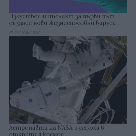
Изкуствен интелект за първи път
създаде нови жизнеспособни вируси
07.08.2026 / 15:30
Астронавти на NASA излязоха в
открития космос