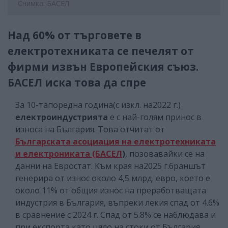
Снимка: БАСЕЛ
Над 60% от търговете в
електротехниката се печелят от
фирми извън Европейския съюз.
БАСЕЛ иска това да спре
За 10-тапоредна година(с изкл. на2022 г.)
електроиндустрията
е с най-голям принос в
износа на България. Това отчитат от
Българската асоциация на електротехниката
и електрониката (БАСЕЛ
)
, позовавайки се на
данни на Евростат. Към края на2025 г.браншът
генерира от износ около 4,5 млрд. евро, което е
около 11% от общия износ на преработващата
индустрия в България, въпреки лекия спад от 4.6%
в сравнение с 2024 г. Спад от 5.8% се наблюдава и
при експорта като цяло на стоки от България.