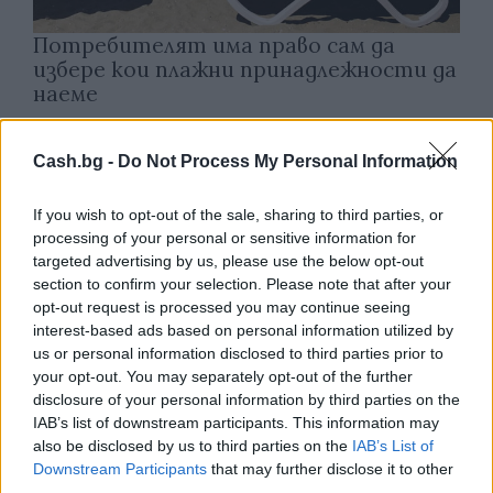
Потребителят има право сам да
избере кои плажни принадлежности да
наеме
09.08.2026 / 18:00
Cash.bg -
Do Not Process My Personal Information
If you wish to opt-out of the sale, sharing to third parties, or
processing of your personal or sensitive information for
targeted advertising by us, please use the below opt-out
section to confirm your selection. Please note that after your
opt-out request is processed you may continue seeing
interest-based ads based on personal information utilized by
us or personal information disclosed to third parties prior to
your opt-out. You may separately opt-out of the further
disclosure of your personal information by third parties on the
IAB’s list of downstream participants. This information may
also be disclosed by us to third parties on the
IAB’s List of
Downstream Participants
that may further disclose it to other
Природен газ от Кипър ще потече към
third parties.