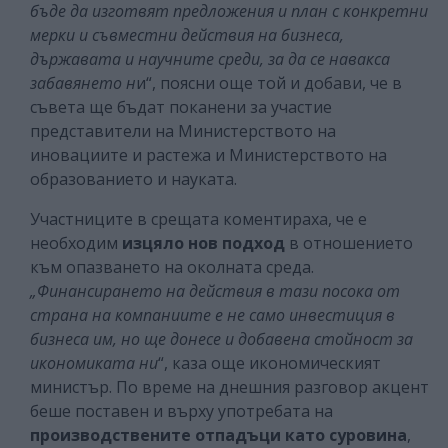
бъде да изготвят предложения и план с конкретни
мерки и съвместни действия на бизнеса,
държавата и научните среди, за да се навакса
забавянето н
и“, поясни още той и добави, че в
съвета ще бъдат поканени за участие
представители на Министерството на
иновациите и растежа и Министерството на
образованието и науката.
Участниците в срещата коментираха, че е
необходим
изцяло нов подход
в отношението
към опазването на околната среда.
„Финансирането на действия в тази посока от
страна на компаниите е не само инвестиция в
бизнеса им, но ще донесе и добавена стойност за
икономиката ни
“, каза още икономическият
министър. По време на днешния разговор акцент
беше поставен и върху употребата на
производствените отпадъци като суровина
,