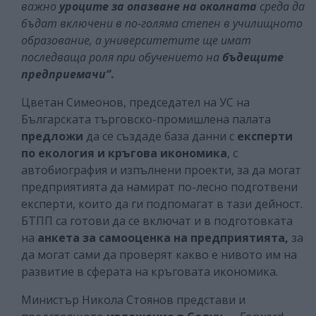
важно
уроците за опазване на околната
среда да
бъдат включени в по-голяма степен в училищното
образование, а университетите ще имат
последваща роля при обучението на
бъдещите
предприемачи“
.
Цветан Симеонов, председател на УС на
Българската търговско-промишлена палата
предложи
да се създаде база данни с
експерти
по екология и кръгова икономика
, с
автобиография и изпълнени проекти, за да могат
предприятията да намират по-лесно подготвени
експерти, които да ги подпомагат в тази дейност.
БТПП са готови да се включат и в подготовката
на
анкета за самооценка на предприятията,
за
да могат сами да проверят какво е нивото им на
развитие в сферата на кръговата икономика.
Министър Никола Стоянов представи и