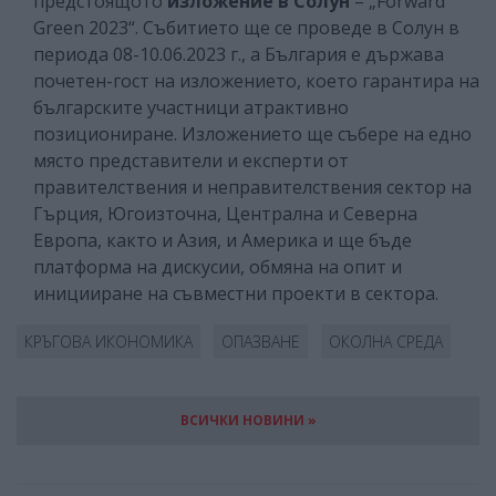
предстоящото
изложение в Солун
– „Forward
Green 2023“. Събитието ще се проведе в Солун в
периода 08-10.06.2023 г., а България е държава
почетен-гост на изложението, което гарантира на
българските участници атрактивно
позициониране. Изложението ще събере на едно
място представители и експерти от
правителствения и неправителствения сектор на
Гърция, Югоизточна, Централна и Северна
Европа, както и Азия, и Америка и ще бъде
платформа на дискусии, обмяна на опит и
иницииране на съвместни проекти в сектора.
КРЪГОВА ИКОНОМИКА
ОПАЗВАНЕ
ОКОЛНА СРЕДА
ВСИЧКИ НОВИНИ »