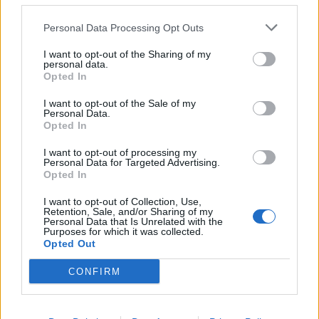
Европа през 2028 година
09.08.2026 / 17:30
Personal Data Processing Opt Outs
I want to opt-out of the Sharing of my
personal data.
Opted In
I want to opt-out of the Sale of my
Personal Data.
Opted In
I want to opt-out of processing my
Personal Data for Targeted Advertising.
Opted In
I want to opt-out of Collection, Use,
Retention, Sale, and/or Sharing of my
Personal Data that Is Unrelated with the
Purposes for which it was collected.
Opted Out
Белият дом спира проекти за
възобновяема енергия в САЩ
CONFIRM
07.08.2026 / 18:00