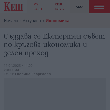
MY
КЕШ
АБО
CASH
КЛУБ
Начало
Актуално
Икономика
Създава се Експертен съвет
по кръгова икономика и
зелен преход
11.04.2023 / 11:00
Икономика
Текст:
Евелина Георгиева