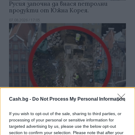
Русия започна да внася петролни
продукти от Южна Корея.
07.08.2026 / 17:05
Cash.bg -
Do Not Process My Personal Information
Древен храм на почти 900 години
If you wish to opt-out of the sale, sharing to third parties, or
откриха под кафене за сладолед в
processing of your personal or sensitive information for
targeted advertising by us, please use the below opt-out
Полша
section to confirm your selection. Please note that after your