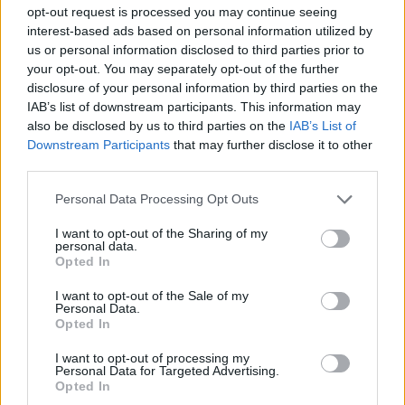
07.08.2026 / 16:00
opt-out request is processed you may continue seeing
interest-based ads based on personal information utilized by
us or personal information disclosed to third parties prior to
your opt-out. You may separately opt-out of the further
disclosure of your personal information by third parties on the
IAB’s list of downstream participants. This information may
also be disclosed by us to third parties on the
IAB’s List of
Downstream Participants
that may further disclose it to other
third parties.
Personal Data Processing Opt Outs
I want to opt-out of the Sharing of my
personal data.
Opted In
Изкуствен интелект за първи път
I want to opt-out of the Sale of my
създаде нови жизнеспособни вируси
Personal Data.
Opted In
07.08.2026 / 15:30
I want to opt-out of processing my
Personal Data for Targeted Advertising.
Opted In