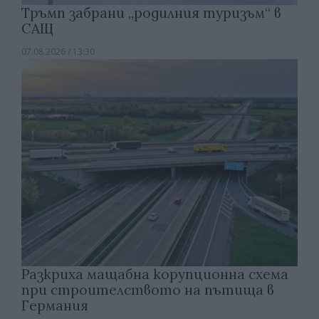
Тръмп забрани „родилния туризъм“ в
САЩ
07.08.2026 / 13:30
Разкриха мащабна корупционна схема
при строителството на пътища в
Германия