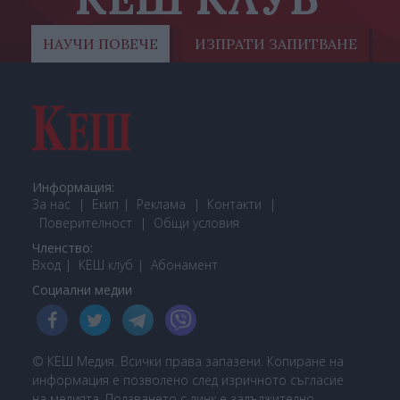
НАУЧИ ПОВЕЧЕ
ИЗПРАТИ ЗАПИТВАНЕ
Информация:
За нас
Екип
Реклама
Контакти
Поверителност
Общи условия
Членство:
Вход
КЕШ клуб
Або
намент
Социални медии
© КЕШ Медия. Всички права запазени. Копиране на
информация е позволено след изричното съгласие
на медията. Ползването с линк е задължително.