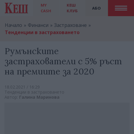
MY
КЕШ
АБО
CASH
КЛУБ
Начало
Финанси
Застраховане
Тенденции в застраховането
Румънските
застрахователи с 5% ръст
на премиите за 2020
18.02.2021 / 16:29
Тенденции в застраховането
Автор:
Галина Маринова