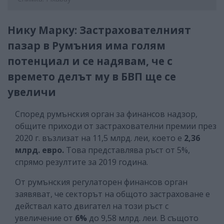
Нику Марку: Застрахователният
пазар в Румъния има голям
потенциал и се надявам, че с
времето делът му в БВП ще се
увеличи
Според румънския орган за финансов надзор,
общите приходи от застрахователни премии през
2020 г. възлизат на 11,5 млрд. леи, което е
2,36
млрд. евро.
Това представлява ръст от 5%,
спрямо резултите за 2019 година.
От румънския регулаторен финансов орган
заявяват, че секторът на общото застраховане е
действал като двигател на този ръст с
увеличение от
6%
до 9,58 млрд. леи. В същото