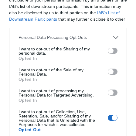
IAB’s list of downstream participants. This information may
also be disclosed by us to third parties on the
IAB’s List of
Downstream Participants
that may further disclose it to other
third parties.
Изкуствен интелект за първи път
създаде нови жизнеспособни вируси
Personal Data Processing Opt Outs
07.08.2026 / 15:30
I want to opt-out of the Sharing of my
personal data.
Opted In
I want to opt-out of the Sale of my
Personal Data.
Opted In
I want to opt-out of processing my
Personal Data for Targeted Advertising.
Opted In
I want to opt-out of Collection, Use,
Retention, Sale, and/or Sharing of my
Personal Data that Is Unrelated with the
Purposes for which it was collected.
Opted Out