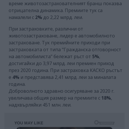
време животозастрахователният бранш показва
отрицателна динамика. Премиите тук са
намалели с
2%
до 2,22 млрд. леи.
При застраховките, различни от
животозастраховане, лидер е автомобилното
застраховане. Тук премийните приходи при
застраховката от типа "Гражданска отговорност
на автомобилиста" бележат ръст от
5%
,
достигайки до 3,97 млрд. леи премиен приход
през 2020 година. При застраховка КАСКО ръстът
е
4%
и представява 2,41 млрд. леи за миналата
година.
Доброволното здравно осигуряване за 2020 г.
увеличава общия размер на премиите с
18%
,
надхвърляйки 451 млн. леи.