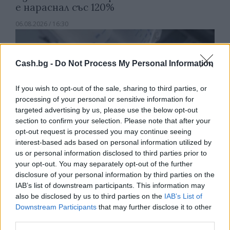
е нараснал със 120%
06.08.2026 / 16:30
Cash.bg -
Do Not Process My Personal Information
If you wish to opt-out of the sale, sharing to third parties, or
processing of your personal or sensitive information for
targeted advertising by us, please use the below opt-out
section to confirm your selection. Please note that after your
opt-out request is processed you may continue seeing
interest-based ads based on personal information utilized by
us or personal information disclosed to third parties prior to
your opt-out. You may separately opt-out of the further
disclosure of your personal information by third parties on the
Ню Йорк стана 14-ият щат на САЩ, в
IAB’s list of downstream participants. This information may
който е разрешена евтаназията
also be disclosed by us to third parties on the
IAB’s List of
Downstream Participants
that may further disclose it to other
06.08.2026 / 16:00
third parties.