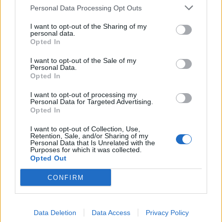
Personal Data Processing Opt Outs
I want to opt-out of the Sharing of my
personal data.
Opted In
I want to opt-out of the Sale of my
Personal Data.
Opted In
I want to opt-out of processing my
Personal Data for Targeted Advertising.
Opted In
I want to opt-out of Collection, Use,
Retention, Sale, and/or Sharing of my
Спадането на Дунав принуди Румъния
Personal Data that Is Unrelated with the
да възобнови работата на въглищна
Purposes for which it was collected.
електроцентрала
Opted Out
06.08.2026 / 15:30
CONFIRM
Data Deletion
Data Access
Privacy Policy