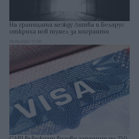
На границата между Литва и Беларус
откриха нов тунел за мигранти
06.08.2026 / 11:00
САЩ въвеждат визови гаранции до 250