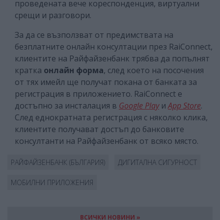
проведената вече кореспонденция, виртуални
срещи и разговори.
За да се възползват от предимствата на
безплатните онлайн консултации през RaiConnect,
клиентите на Райфайзенбанк трябва да попълнят
кратка
онлайн форма
, след което на посочения
от тях имейл ще получат покана от банката за
регистрация в приложението. RaiConnect е
достъпно за инсталация в
Google Play
и
App Store
.
След еднократната регистрация с няколко клика,
клиентите получават достъп до банковите
консултанти на Райфайзенбанк от всяко място.
РАЙФАЙЗЕНБАНК (БЪЛГАРИЯ)
ДИГИТАЛНА СИГУРНОСТ
МОБИЛНИ ПРИЛОЖЕНИЯ
ВСИЧКИ НОВИНИ »