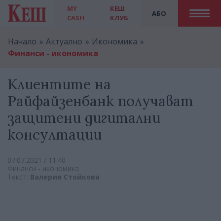
MY
КЕШ
АБО
CASH
КЛУБ
Начало
Актуално
Икономика
Финанси - икономика
Клиентите на
Райфайзенбанк получават
защитени дигитални
консултации
07.07.2021 / 11:40
Финанси - икономика
Текст:
Валерия Стойкова