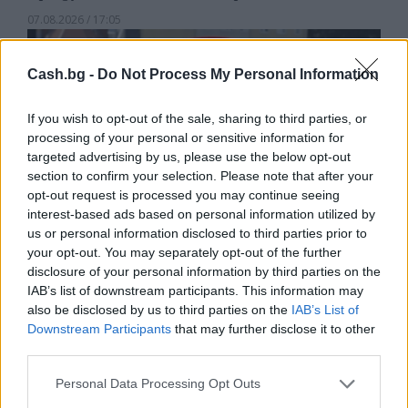
07.08.2026 / 17:05
Cash.bg -
Do Not Process My Personal Information
If you wish to opt-out of the sale, sharing to third parties, or
processing of your personal or sensitive information for
targeted advertising by us, please use the below opt-out
section to confirm your selection. Please note that after your
opt-out request is processed you may continue seeing
interest-based ads based on personal information utilized by
us or personal information disclosed to third parties prior to
your opt-out. You may separately opt-out of the further
disclosure of your personal information by third parties on the
IAB’s list of downstream participants. This information may
Древен храм на почти 900 години
also be disclosed by us to third parties on the
IAB’s List of
откриха под кафене за сладолед в
Downstream Participants
that may further disclose it to other
Полша
third parties.
07.08.2026 / 16:00
Personal Data Processing Opt Outs