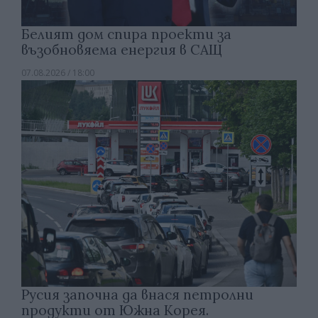
Белият дом спира проекти за
възобновяема енергия в САЩ
07.08.2026 / 18:00
Русия започна да внася петролни
продукти от Южна Корея.