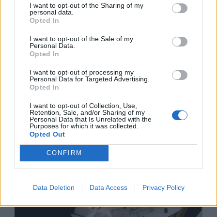
I want to opt-out of the Sharing of my
personal data.
Opted In
I want to opt-out of the Sale of my
Personal Data.
Opted In
I want to opt-out of processing my
Personal Data for Targeted Advertising.
Opted In
I want to opt-out of Collection, Use,
Retention, Sale, and/or Sharing of my
Personal Data that Is Unrelated with the
Purposes for which it was collected.
Изкуствен интелект за първи път
Opted Out
създаде нови жизнеспособни вируси
CONFIRM
07.08.2026 / 15:30
Data Deletion
Data Access
Privacy Policy