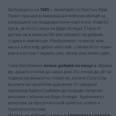
За Коледата на
1885
г. печатарят от Бостън Луис
Пранг пренася в Америка английския обичай за
изпращане на поздравителни картички. Новото
тук е, че те са с лика на Дядо Коледа. Стига се
дотам, че в края на XIX век образът на добрия
старец е навсякъде. Изобразяват го висок или
нисък като елф, дебел или слаб, с облекло от кожи
или в костюм с червен, син, лилав или зелен цвят.
Така постепенно
всеки добавя по нещо
в образа
му, докато стигне до наши дни. По-точно до 30-те
години на миналото столетие, когато Coca-Cola
възлага на чикагския художник от шведски
произход Хадон Сънблом да създаде печатни
реклами с образа на Дядо Коледа. Художникът
използва за прототип свой приятел, който е
търговски пътник.
Излиза, че добрият старец е
типичната градска