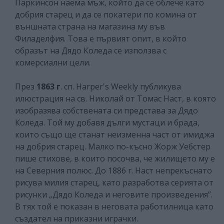
Паркинсон наема мъж, който да се облече като
добрия старец и да се покатери по комина от
външната страна на магазина му във
Филаделфия. Това е първият опит, в който
образът на Дядо Коледа се използва с
комерсиални цели.
През
1863 г
. сп. Harper's Weekly публикува
илюстрация на св. Николай от Томас Наст, в която
изобразява собствената си представа за Дядо
Коледа. Той му добавя дълги мустаци и брада,
които също ще станат неизменна част от имиджа
на добрия старец. Малко по-късно Жорж Уебстер
пише стихове, в които посочва, че жилището му е
на Северния полюс. До 1886 г. Наст непрекъснато
рисува милия старец, като разработва серията от
рисунки „Дядо Коледа и неговите произведения”.
В тях той е показан в неговата работилница като
създател на приказни играчки.