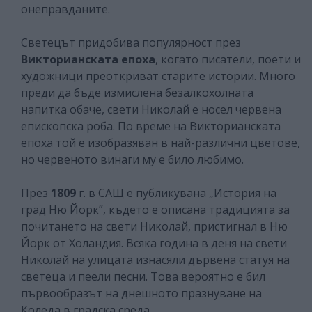
онеправданите.
Светецът придобива популярност през
Викторианската епоха
, когато писатели, поети и
художници преоткриват старите истории. Много
преди да бъде измислена безалкохолната
напитка обаче, свети Николай е носел червена
епископска роба. По време на Викторианската
епоха той е изобразяван в най-различни цветове,
но червеното винаги му е било любимо.
През
1809
г. в САЩ е публикувана „История на
град Ню Йорк”, където е описана традицията за
почитането на свети Николай, пристигнал в Ню
Йорк от Холандия. Всяка година в деня на свети
Николай на улицата изнасяли дървена статуя на
светеца и пеели песни. Това вероятно е бил
първообразът на днешното празнуване на
Коледа в градска среда.