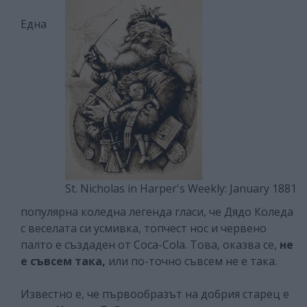
Една
St. Nicholas in Harper's Weekly: January 1881
популярна коледна легенда гласи, че Дядо Коледа
с веселата си усмивка, топчест нос и червено
палто е създаден от Coca-Cola. Това, оказва се,
не
е съвсем така,
или по-точно съвсем не е така.
Известно е, че първообразът на добрия старец е