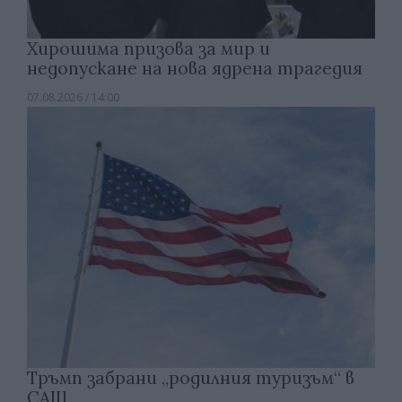
Хирошима призова за мир и
недопускане на нова ядрена трагедия
07.08.2026 / 14:00
Тръмп забрани „родилния туризъм“ в
САЩ