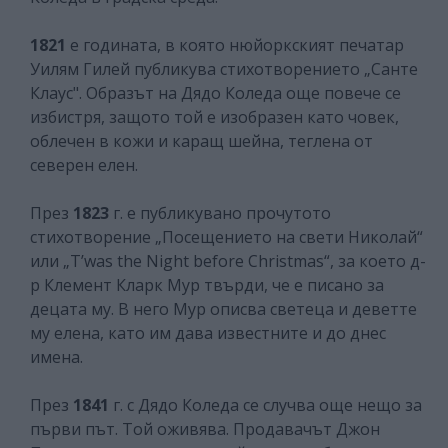
1821
е годината, в която нюйоркският печатар
Уилям Гилей публикува стихотворението „Санте
Клаус". Образът на Дядо Коледа още повече се
избистря, защото той е изобразен като човек,
облечен в кожи и каращ шейна, теглена от
северен елен.
През
1823
г. е публикувано прочутото
стихотворение „Посещението на свети Николай“
или „T’was the Night before Christmas“, за което д-
р Клемент Кларк Мур твърди, че е писано за
децата му. В него Мур описва светеца и деветте
му елена, като им дава известните и до днес
имена.
През
1841
г. с Дядо Коледа се случва още нещо за
първи път. Той оживява. Продавачът Джон