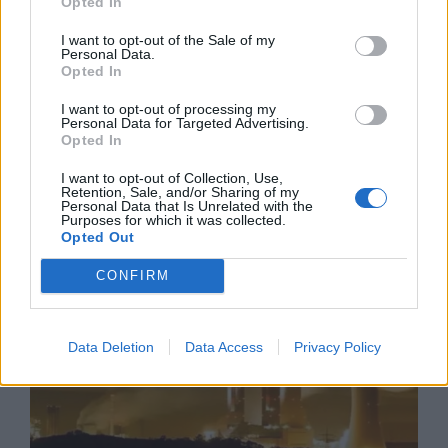
Opted In
I want to opt-out of the Sale of my
Personal Data.
Opted In
I want to opt-out of processing my
Personal Data for Targeted Advertising.
Ню Йорк стана 14-ият щат на САЩ, в
Opted In
който е разрешена евтаназията
I want to opt-out of Collection, Use,
06.08.2026 / 16:00
Retention, Sale, and/or Sharing of my
Personal Data that Is Unrelated with the
Purposes for which it was collected.
Opted Out
CONFIRM
Data Deletion
Data Access
Privacy Policy