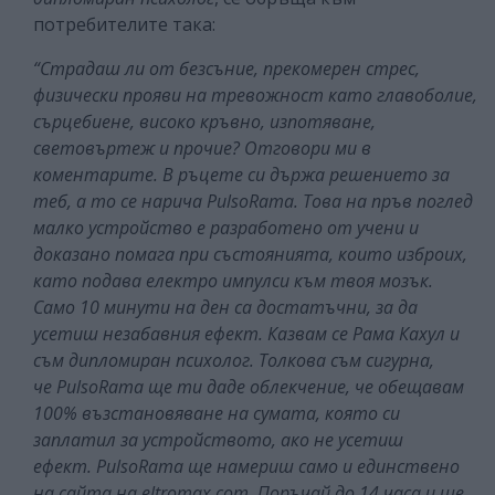
потребителите така:
“Страдаш ли от безсъние, прекомерен стрес,
физически прояви на тревожност като главоболие,
сърцебиене, високо кръвно, изпотяване,
световъртеж и прочие? Отговори ми в
коментарите. В ръцете си държа решението за
теб, а то се нарича PulsoRama. Това на пръв поглед
малко устройство е разработено от учени и
доказано помага при състоянията, които изброих,
като подава електро импулси към твоя мозък.
Само 10 минути на ден са достатъчни, за да
усетиш незабавния ефект. Казвам се Рама Кахул и
съм дипломиран психолог. Толкова съм сигурна,
че PulsoRama ще ти даде облекчение, че обещавам
100% възстановяване на сумата, която си
заплатил за устройството, ако не усетиш
ефект. PulsoRama ще намериш само и единствено
на сайта на eltromax.com. Поръчай до 14 часа и ще