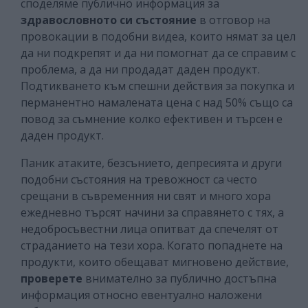
споделяме публично информация за
здравословното си състояние
в отговор на
провокации в подобни видеа, които нямат за цел
да ни подкрепят и да ни помогнат да се справим с
проблема, а да ни продадат даден продукт.
Подтикването към спешни действия за покупка и
перманентно намалената цена с над 50% също са
повод за съмнение колко ефективен и търсен е
даден продукт.
Паник атаките, безсънието, депресията и други
подобни състояния на тревожност са често
срещани в съвременния ни свят и много хора
ежедневно търсят начини за справянето с тях, а
недобросъвестни лица опитват да спечелят от
страданието на тези хора. Когато попаднете на
продукти, които обещават мигновено действие,
проверете
внимателно за публично достъпна
информация относно евентуално наложени