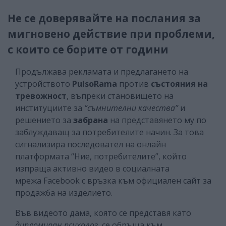
Не се доверявайте на послания за
мигновено действие при проблеми,
с които се борите от години
Продължава рекламата и предлагането на
устройството
PulsoRama
против
състояния на
тревожност
, въпреки становището на
институциите за
“съмнителни качества”
и
решението за
забрана
на представянето му по
заблуждаващ за потребителите начин. За това
сигнализира последовател на онлайн
платформата “Ние, потребителите”, който
изпраща активно видео в социалната
мрежа Facebook с връзка към официален сайт за
продажба на изделието.
Във видеото дама, която се представя като
дипломиран психолог
, се обръща към