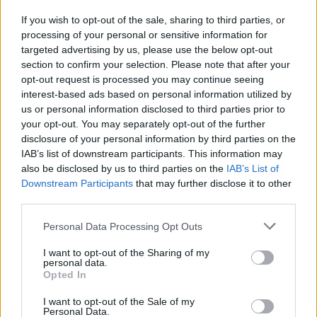
If you wish to opt-out of the sale, sharing to third parties, or
processing of your personal or sensitive information for
targeted advertising by us, please use the below opt-out
section to confirm your selection. Please note that after your
opt-out request is processed you may continue seeing
interest-based ads based on personal information utilized by
us or personal information disclosed to third parties prior to
your opt-out. You may separately opt-out of the further
disclosure of your personal information by third parties on the
IAB’s list of downstream participants. This information may
also be disclosed by us to third parties on the
IAB’s List of
В Румъния нивото на река Дунав
Downstream Participants
that may further disclose it to other
достигна исторически минимум
third parties.
07.08.2026 / 11:30
Personal Data Processing Opt Outs
I want to opt-out of the Sharing of my
personal data.
Opted In
I want to opt-out of the Sale of my
Personal Data.