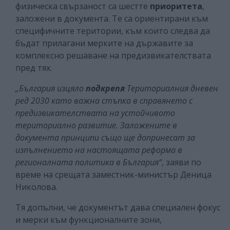
физическа свързаност са шестте
приоритета
,
заложени в документа. Те са ориентирани към
специфичните територии, към които следва да
бъдат прилагани мерките на държавите за
комплексно решаване на предизвикателствата
пред тях.
„България изцяло
подкрепя
Териториалния дневен
ред 2030 като важна стъпка в справянето с
предизвикателствата на устойчивото
териториално развитие. Заложените в
документа принципи също ще допринесат за
изпълнението на настоящата реформа в
регионалната политика в България“
, заяви по
време на срещата заместник-министър Деница
Николова.
Тя допълни, че документът дава специален фокус
и мерки към функционалните зони,