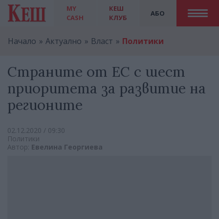
MY
КЕШ
АБО
CASH
КЛУБ
Начало
Актуално
Власт
Политики
Страните от ЕС с шест
приоритета за развитие на
регионите
02.12.2020 / 09:30
Политики
Автор:
Евелина Георгиева