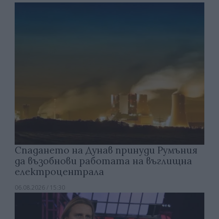
Спадането на Дунав принуди Румъния
да възобнови работата на въглищна
електроцентрала
06.08.2026 / 15:30