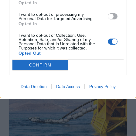
Opted In
I want to opt-out of processing my
Personal Data for Targeted Advertising.
Opted In
I want to opt-out of Collection, Use,
Retention, Sale, and/or Sharing of my
Personal Data that Is Unrelated with the
Пекин е обявен за Световна столица
Purposes for which it was collected.
Opted Out
на архитектурата за 2029 г.
CONFIRM
06.08.2026 / 17:30
Data Deletion
Data Access
Privacy Policy