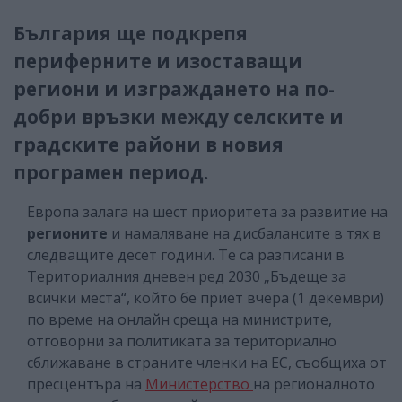
България ще подкрепя
периферните и изоставащи
региони и изграждането на по-
добри връзки между селските и
градските райони в новия
програмен период.
Европа залага на шест приоритета за развитие на
регионите
и намаляване на дисбалансите в тях в
следващите десет години. Те са разписани в
Териториалния дневен ред 2030 „Бъдеще за
всички места“, който бе приет вчера (1 декември)
по време на онлайн среща на министрите,
отговорни за политиката за териториално
сближаване в страните членки на ЕС, съобщиха от
пресцентъра на
Министерство
на регионалното