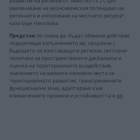
развитие на региони от ниво NUTS 2 с цел
увеличаване на икономическия потенциал на
регионите и използване на местните ресурси“,
каза още Николова.
Предстои
по плана да бъдат обявени действия,
подкрепящи изпълнението му, свързани с
бъдещето на изоставащите региони, секторни
политики за пространствените дисбаланси и
оценка на териториалните въздействия,
значението на малките населени места за
териториалното развитие, трансграничните
функционални зони, адаптиране към
климатичните промени и устойчивостта и др.