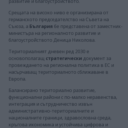
развитие и благоустройството.
Срещата на високо ниво е организирана от
германското председателство на Съвета на
Съюза, а
България
бе представена от заместник-
министъра на регионалното развитие и
благоустройството Деница Николова.
Териториалният дневен ред 2030 е
основополагащ
стратегически
документ за
провеждането на регионална политика в ЕС и
насърчаващ териториалното сближаване в
Европа.
Балансирано териториално развитие,
функционални райони с по-малко неравенства,
интеграция и сътрудничество извън
административно-териториалните и
националните граници, здравословна среда,
кръгова икономика и устойчива цифрова и