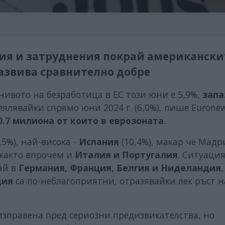
ия и затруднения покрай американски
развива сравнително добре
нивото на безработица в ЕС този юни е 5,9%,
запа
лявайки спрямо юни 2024 г. (6,0%), пише Euronew
0.7 милиона от които в еврозоната
.
,5%), най-висока -
Испания
(10,4%), макар че Мадр
 както впрочем и
Италия и Португалия
. Ситуаци
ай в
Германия, Франция, Белгия и Ниделандия
дия
са по-неблагоприятни, отразявайки лек ръст н
изправена пред сериозни предизвикателства, но