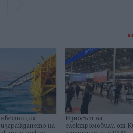
В
инвестиция
Износът на
 изграждането на
електромобили от 
ектора между
е нараснал със 120%