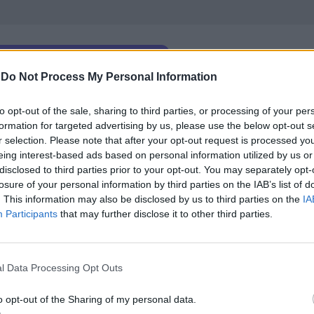
-
Do Not Process My Personal Information
ни за инфлацията си. За юли френският национал
to opt-out of the sale, sharing to third parties, or processing of your per
дишна инфлация на потребителските цени от 1%, 
formation for targeted advertising by us, please use the below opt-out s
r selection. Please note that after your opt-out request is processed y
ез юни.
eing interest-based ads based on personal information utilized by us or
disclosed to third parties prior to your opt-out. You may separately opt-
ед Istat – 1.7% на годишна база, но с
0.4% по-ви
losure of your personal information by third parties on the IAB’s list of
. This information may also be disclosed by us to third parties on the
IA
Participants
that may further disclose it to other third parties.
е 2.3%, при 2% за еврозоната. Цифрата за
Българ
 младите хора.
l Data Processing Opt Outs
o opt-out of the Sharing of my personal data.