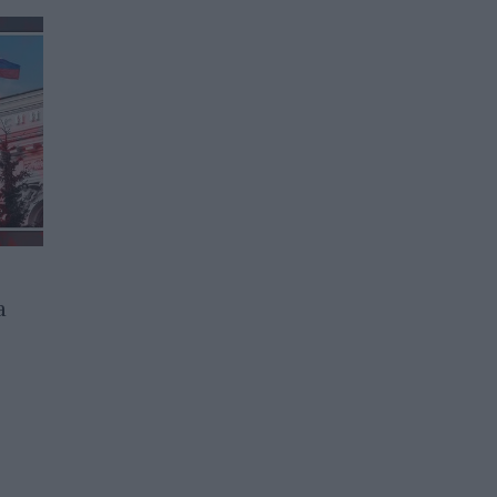
а
Инфлацията намали
темпо в еврозоната
01.07.2026 / 15:00