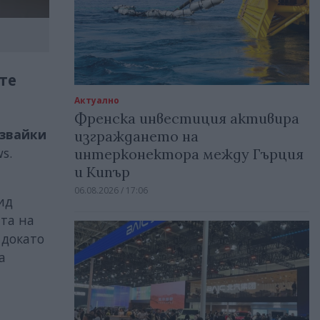
те
Актуално
Френска инвестиция активира
звайки
изграждането на
s.
интерконектора между Гърция
и Кипър
06.08.2026 / 17:06
ид
ята на
, докато
а