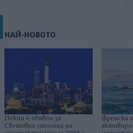
НАЙ-НОВОТО
Пекин е обявен за
Френска 
Световна столица на
активира
архитектурата за 2029 г.
интеркон