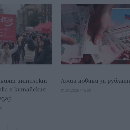
Лоши новини за рублат
еният интелект
ва и китайския
01.07.2026 / 16:00
азар
00
Previous
Previous