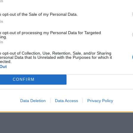
In
ИЧКИ НОВИНИ »
o opt-out of the Sale of my Personal Data.
In
to opt-out of processing my Personal Data for Targeted
ing.
М
Последвайте ни във
ВАЙ
In
o opt-out of Collection, Use, Retention, Sale, and/or Sharing
ersonal Data that Is Unrelated with the Purposes for which it
lected.
facebook
Out
А
ВЪВ
CONFIRM
тия в:
Data Deletion
Data Access
Privacy Policy