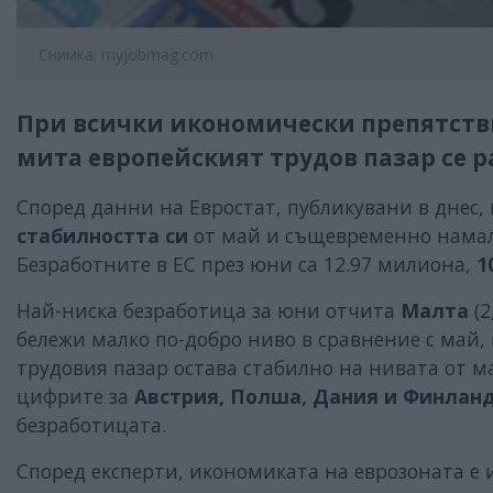
Снимка: myjobmag.com
При всички икономически препятств
мита европейският трудов пазар се 
Според данни на Евростат, публикувани в днес, 
стабилността си
от май и същевременно намаля
Безработните в ЕС през юни са 12.97 милиона,
1
Най-ниска безработица за юни отчита
Малта
(2
бележи малко по-добро ниво в сравнение с май,
трудовия пазар остава стабилно на нивата от м
цифрите за
Австрия, Полша, Дания и Финлан
безработицата.
Според експерти, икономиката на еврозоната е 