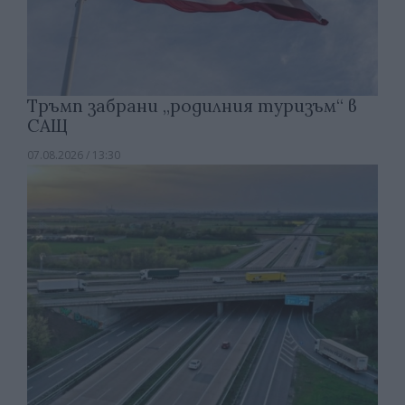
Тръмп забрани „родилния туризъм“ в
САЩ
07.08.2026 / 13:30