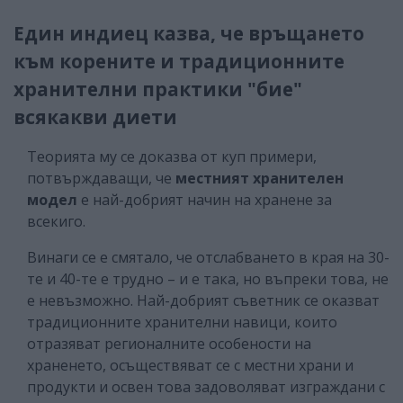
Един индиец казва, че връщането
към корените и традиционните
хранителни практики "бие"
всякакви диети
Теорията му се доказва от куп примери,
потвърждаващи, че
местният хранителен
модел
е най-добрият начин на хранене за
всекиго.
Винаги се е смятало, че отслабването в края на 30-
те и 40-те е трудно – и е така, но въпреки това, не
е невъзможно. Най-добрият съветник се оказват
традиционните хранителни навици, които
отразяват регионалните особености на
храненето, осъществяват се с местни храни и
продукти и освен това задоволяват изграждани с