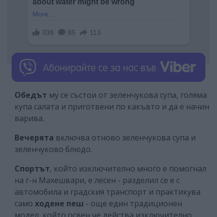
Обедът
му се състои от зеленчукова супа, голяма
купа салата и приготвени по какъвто и да е начин
варива.
Вечерята
включва отново зеленчукова супа и
зеленчуково блюдо.
Спортът
, който изключително много е помогнал
на г-н Махешвари, е лесен - разделил се е с
автомобила и градския транспорт и практикува
само
ходене пеш
- още един традиционен
модел, който освен че действа изключително