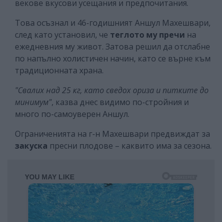
векове вкусови усещания и предпочитания.
Това осъзнал и 46-годишният Аншул Махешвари,
след като установил, че
теглото му пречи
на
ежедневния му живот. Затова решил да отслабне
по напълно холистичен начин, като се върне към
традиционната храна.
"Свалих над 25 кг, като сведох ориза и питките до
минимум"
, казва днес видимо по-стройния и
много по-самоуверен Аншул.
Ограниченията на г-н Махешвари предвиждат за
закуска
пресни плодове – каквито има за сезона.