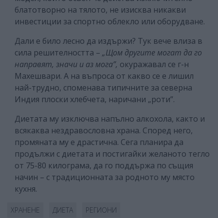
блатотворно на тялото, не изисква никакви
инвестиции за спортно облекло или оборудване.
Дали е било лесно да издържи? Тук вече влиза в
сила решителността –
„Щом другите могат да го
направят, значи и аз мога”,
окуражавал се г-н
Махешвари. А на въпроса от какво се е лишил
най-трудно, споменава типичните за северна
Индия плоски хлебчета, наричани „роти”.
Диетата му изключва напълно алкохола, както и
всякаква нездравословна храна. Според него,
промяната му е драстична. Сега планира да
продължи с диетата и постигайки желаното тегло
от 75-80 килограма, да го поддържа по същия
начин – с традиционната за родното му място
кухня.
ХРАНЕНЕ
ДИЕТА
РЕГИОНИ