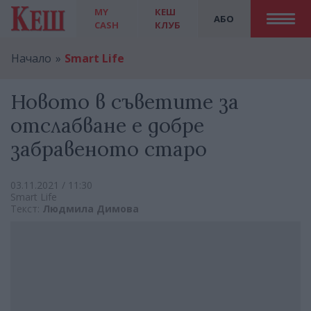
MY
КЕШ
АБО
CASH
КЛУБ
Начало
Smart Life
Новото в съветите за
отслабване е добре
забравеното старо
03.11.2021 / 11:30
Smart Life
Текст:
Людмила Димова