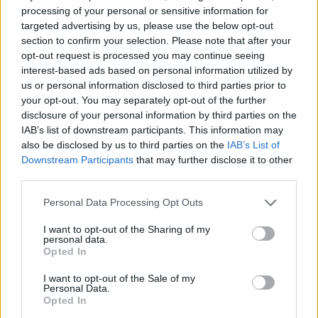
processing of your personal or sensitive information for
Древен храм на почти 900 години
targeted advertising by us, please use the below opt-out
откриха под кафене за сладолед в
section to confirm your selection. Please note that after your
Полша
opt-out request is processed you may continue seeing
interest-based ads based on personal information utilized by
07.08.2026 / 16:00
us or personal information disclosed to third parties prior to
your opt-out. You may separately opt-out of the further
disclosure of your personal information by third parties on the
IAB’s list of downstream participants. This information may
also be disclosed by us to third parties on the
IAB’s List of
Downstream Participants
that may further disclose it to other
third parties.
Personal Data Processing Opt Outs
I want to opt-out of the Sharing of my
personal data.
Opted In
I want to opt-out of the Sale of my
Personal Data.
Изкуствен интелект за първи път
Opted In
създаде нови жизнеспособни вируси