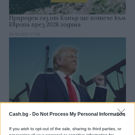
Природен газ от Кипър ще потече към
Европа през 2028 година
09.08.2026 / 17:30
Cash.bg -
Do Not Process My Personal Information
Белият дом спира проекти за
If you wish to opt-out of the sale, sharing to third parties, or
processing of your personal or sensitive information for