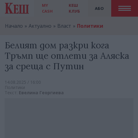
MY
КЕШ
АБО
CASH
КЛУБ
Начало
Актуално
Власт
Политики
Белият дом разкри кога
Тръмп ще отлети за Аляска
за среща с Путин
14.08.2025 / 16:00
Политики
Текст:
Евелина Георгиева