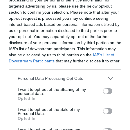
възобновяема енергия в САЩ
targeted advertising by us, please use the below opt-out
07.08.2026 / 18:00
section to confirm your selection. Please note that after your
opt-out request is processed you may continue seeing
interest-based ads based on personal information utilized by
us or personal information disclosed to third parties prior to
your opt-out. You may separately opt-out of the further
disclosure of your personal information by third parties on the
IAB’s list of downstream participants. This information may
also be disclosed by us to third parties on the
IAB’s List of
Downstream Participants
that may further disclose it to other
third parties.
Personal Data Processing Opt Outs
I want to opt-out of the Sharing of my
personal data.
Opted In
Русия започна да внася петролни
продукти от Южна Корея.
I want to opt-out of the Sale of my
Personal Data.
07.08.2026 / 17:05
Opted In
I want to opt-out of processing my