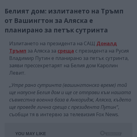
Белият дом: излитането на Тръмп
от Вашингтон за Аляска е
планирано за петък сутринта
Излитането на президента на САЩ
Доналд
Тръмп
за Аляска за
среща
с президента на Русия
Владимир Путин е планирано за петък сутринта,
заяви прессекретарят на Белия дом Каролин
Левит.
„Утре рано сутринта (вашингтонско време) той
ще напусне Белия дом и ще се отправи към нашата
съвместна военна база в Анкоридж, Аляска, където
ще проведе лична среща с президента Путин“
,
съобщи тя в интервю за телевизия Fox News.