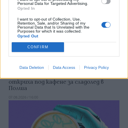
Personal Data for Targeted Advertising.
Opted In
I want to opt-out of Collection, Use,
Retention, Sale, and/or Sharing of my
Personal Data that Is Unrelated with the
Purposes for which it was collected.
Opted Out
CONFIRM
Data Deletion
Data Access
Privacy Policy
Древен храм на почти 900 години
откриха под кафене за сладолед в
Полша
07.08.2026 / 16:00