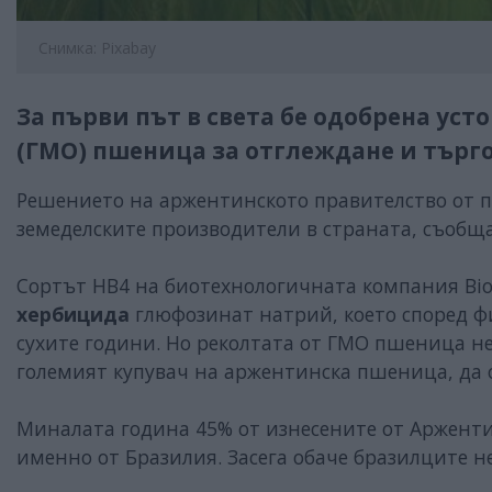
Снимка: Pixabay
За първи път в света бе одобрена у
(ГМО) пшеница за отглеждане и търг
Решението на аржентинското правителство от 
земеделските производители в страната, съобща
Сортът HB4 на биотехнологичната компания Bioc
хербицида
глюфозинат натрий, което според ф
сухите години. Но реколтата от ГМО пшеница не
големият купувач на аржентинска пшеница, да 
Миналата година 45% от изнесените от Аржент
именно от Бразилия. Засега обаче бразилците н