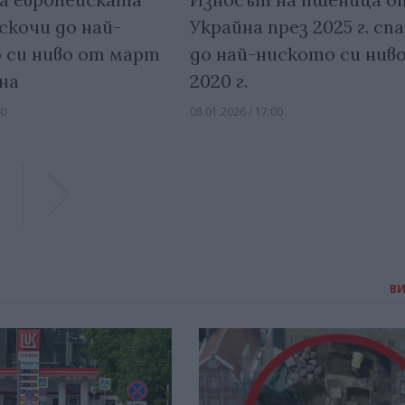
скочи до най-
Украйна през 2025 г. сп
 си ниво от март
до най-ниското си нив
на
2020 г.
30
08.01.2026 / 17:00
Previous
Previous
В