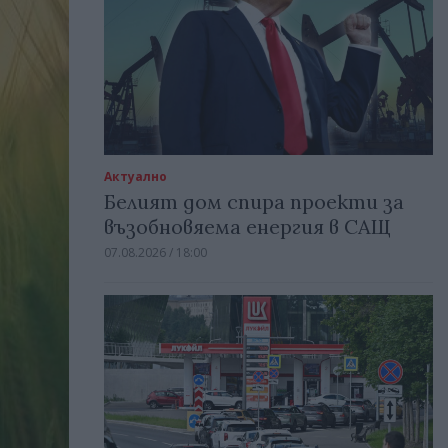
Актуално
Белият дом спира проекти за
възобновяема енергия в САЩ
07.08.2026 / 18:00