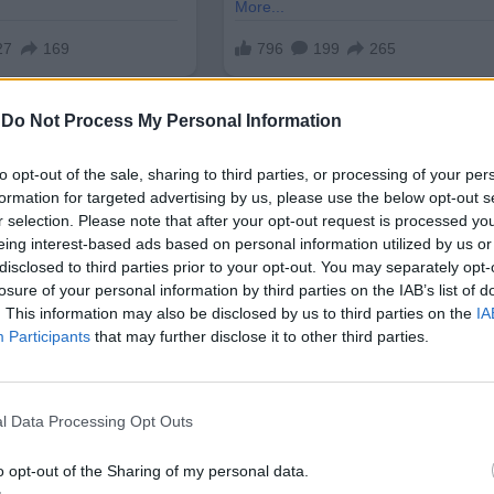
-
Do Not Process My Personal Information
to opt-out of the sale, sharing to third parties, or processing of your per
formation for targeted advertising by us, please use the below opt-out s
r selection. Please note that after your opt-out request is processed y
eing interest-based ads based on personal information utilized by us or
роизводство в Аржентина отправиха предупрежден
disclosed to third parties prior to your opt-out. You may separately opt-
искват уверения, че пшеницата, която поръчват
losure of your personal information by third parties on the IAB’s list of
и модификации. Очаква се решението на арженти
. This information may also be disclosed by us to third parties on the
IA
Participants
that may further disclose it to other third parties.
и допълнителни лабораторни проби и тестове
о
гата. Част от най-големите клиенти на пшеница 
 доставки, ако бъде открито наличие на ГМО.
l Data Processing Opt Outs
редиха, че все още не се знае достатъчно дали ГМ
o opt-out of the Sharing of my personal data.
 глюфозинат, са безопасни за хората
.