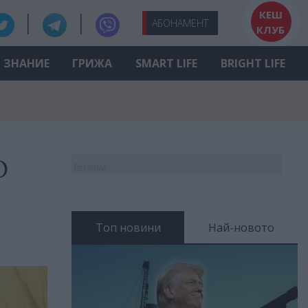
КЕШ
АБО
НАМЕНТ
КЛУБ
ЗНАНИЕ
ГРИЖА
SMART LIFE
BRIGHT LIFE
О
Реклама
Топ новини
Най-новото