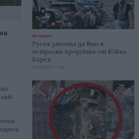
на
Актуално
Русия започна да внася
петролни продукти от Южна
Корея.
07.08.2026 / 17:05
рез
 най-
упени
одукта.