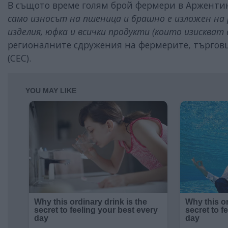
В същото време голям брой фермери в Аржентин
само износът на пшеница и брашно е изложен на р
изделия, юфка и всички продукти (които изискват
регионалните сдружения на фермерите, търговц
(CEC).