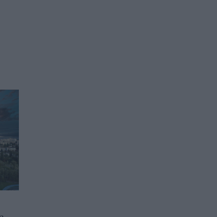
т
За първи път