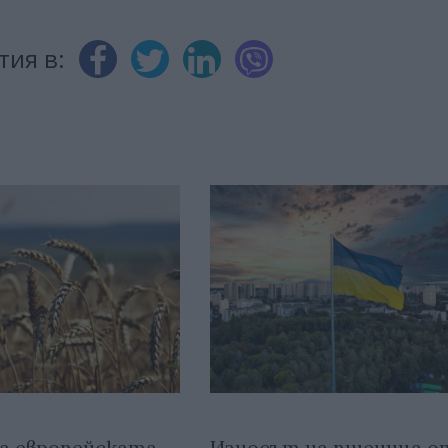
тия в:
а европейската
Износът на пшеница о