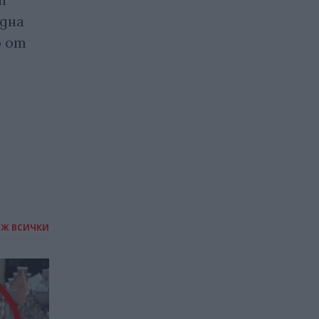
адна
трансплантираха свински
о от
бял дроб на човек: органът
функционира 9 дни
27.08.2025 / 18:00
ИЖ ВСИЧКИ