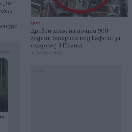
о.
„Не
лебни
Свят
култури
Древен храм на почти 900
години откриха под кафене за
сладолед в Полша
07.08.2026 / 16:00
Реклама