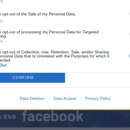
In
netics, съвместно предприятие между аржентинска
o opt-out of the Sale of my Personal Data.
prez.
In
to opt-out of processing my Personal Data for Targeted
ing.
In
ИЧКИ НОВИНИ »
o opt-out of Collection, Use, Retention, Sale, and/or Sharing
ersonal Data that Is Unrelated with the Purposes for which it
lected.
Out
CONFIRM
М
Последвайте ни във
ВАЙ
Data Deletion
Data Access
Privacy Policy
facebook
А
ВЪВ