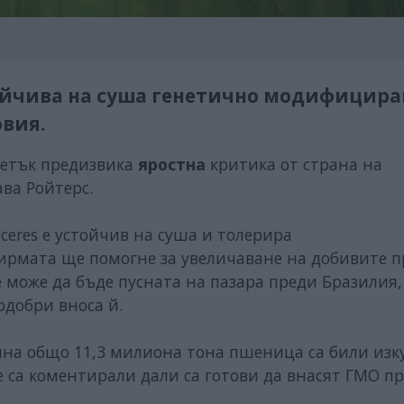
стойчива на суша генетично модифицира
овия.
петък предизвика
яростна
критика от страна на
ва Ройтерс.
eres е устойчив на суша и толерира
ирмата ще помогне за увеличаване на добивите п
 може да бъде пусната на пазара преди Бразилия,
одобри вноса й.
ина общо 11,3 милиона тона пшеница са били изк
е са коментирали дали са готови да внасят ГМО пр