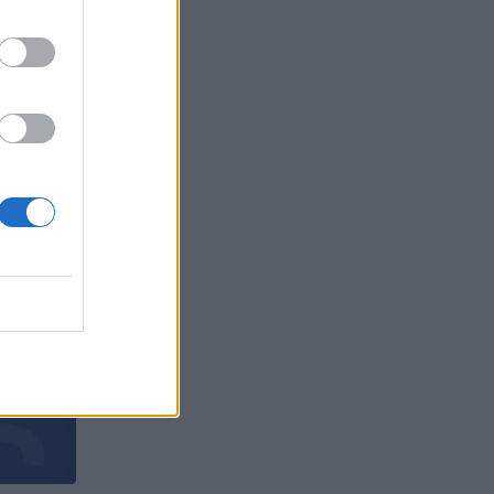
та
БЪР