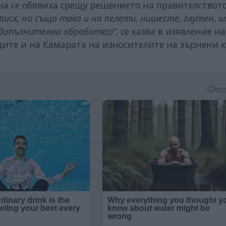
а се обявиха срещу решението на правителствот
иск, но също така и на пелети, нишесте, глутен, х
 допълнителна обработка)“,
се казва в изявление на
ите и на Камарата на износителите на зърнени 