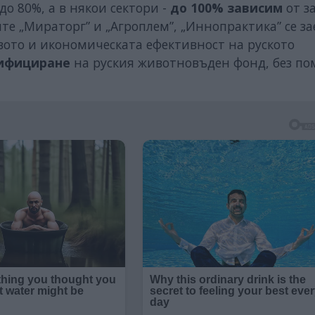
о 80%, а в някои сектори -
до 100% зависим
от з
те „Мираторг” и „Агроплем”, „Иннопрактика” се за
вото и икономическата ефективност на руското
ифициране
на руския животновъден фонд, без п