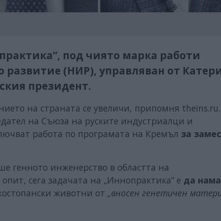
практика”, под чиято марка работи
 развитие (НИР), управляван от Катер
ския президент.
нието на страната се увеличи, припомня theins.ru.
едател на Съюза на руските индустриалци и
лючват работа по програмата на Кремъл
за заме
аше генното инженерство в областта на
опит, сега задачата на „Иннопрактика” е
да нам
костопански животни от
„вносен генетичен матери