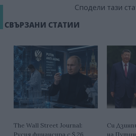
Сподели тази ста
СВЪРЗАНИ СТАТИИ
The Wall Street Journal:
Си Дзинп
Русия финансира с $ 26
на Путин 