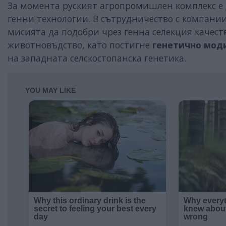
За момента руският агропромишлен комплекс е д
генни технологии. В сътрудничество с компании
мисията да подобри чрез генна селекция качест
животновъдство, като постигне
генетично мод
на западната селскостопанска генетика.