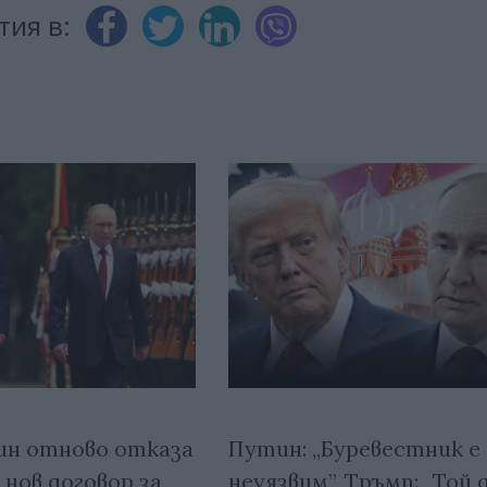
тия в:
ин отново отказа
Путин: „Буревестник е
нов договор за
неуязвим”, Тръмп: „Той 