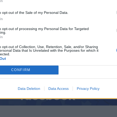
а по-голямата дъщеря на
руския президент
се знае
In
р за разработване на терапии срещу рак.
o opt-out of the Sale of my Personal Data.
In
to opt-out of processing my Personal Data for Targeted
ing.
In
ИЧКИ НОВИНИ »
o opt-out of Collection, Use, Retention, Sale, and/or Sharing
ersonal Data that Is Unrelated with the Purposes for which it
lected.
Out
М
Последвайте ни във
ВАЙ
CONFIRM
Data Deletion
Data Access
Privacy Policy
facebook
А
ВЪВ