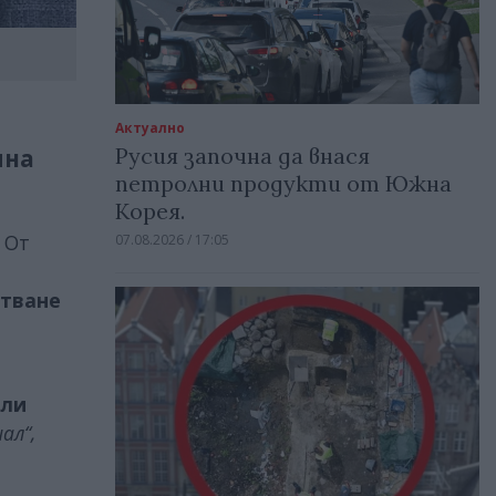
Актуално
Русия започна да внася
ина
петролни продукти от Южна
Корея.
 От
07.08.2026 / 17:05
стване
али
ал“,