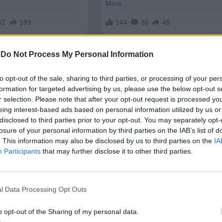
-
Do Not Process My Personal Information
to opt-out of the sale, sharing to third parties, or processing of your per
formation for targeted advertising by us, please use the below opt-out s
r selection. Please note that after your opt-out request is processed y
eing interest-based ads based on personal information utilized by us or
роекти, ръководени от дъщерите на Владимир Пу
disclosed to third parties prior to your opt-out. You may separately opt-
ика” от 2013 г., но управляваният от нея научен
losure of your personal information by third parties on the IAB’s list of
 че ефективността му не може да се установи.
. This information may also be disclosed by us to third parties on the
IA
Participants
that may further disclose it to other third parties.
е, Тихонова е експерт в сферата на технологиит
 любителка е участвала в състезания и конкурси 
l Data Processing Opt Outs
 сестра ѝ Мария Воронцова са в
списъка на
o opt-out of the Sharing of my personal data.