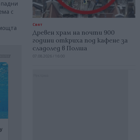
ападни
ема с
Свят
омощта
Древен храм на почти 900
години откриха под кафене за
сладолед в Полша
07.08.2026 / 16:00
Реклама