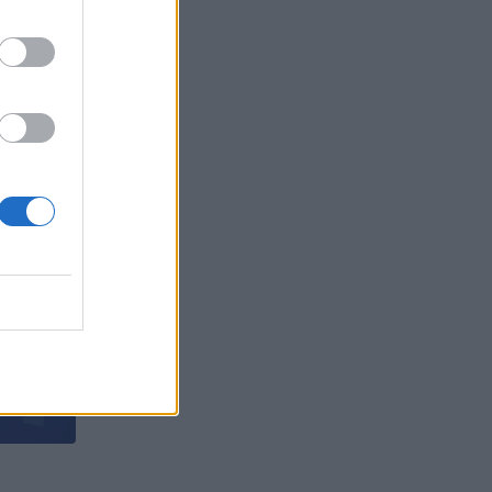
, че е
БЪР