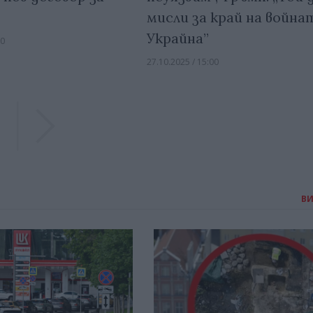
мисли за край на война
Украйна”
00
27.10.2025 / 15:00
Previous
Previous
В