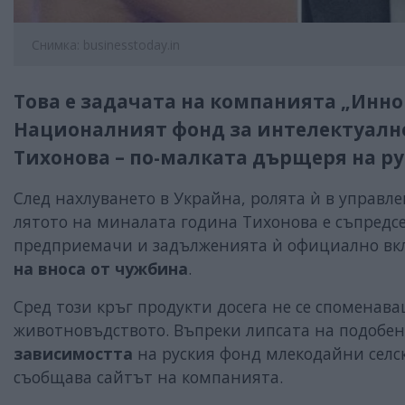
Снимка: businesstoday.in
Това е задачата на компанията „Инно
Националният фонд за интелектуално
Тихонова – по-малката дърщеря на ру
След нахлуването в Украйна, ролята ѝ в управле
лятото на миналата година Тихонова е съпредс
предприемачи и задълженията ѝ официално вк
на вноса от чужбина
.
Сред този кръг продукти досега не се споменав
животновъдството. Въпреки липсата на подобен 
зависимостта
на руския фонд млекодайни селс
съобщава сайтът на компанията.