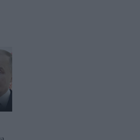
Зеленски е готов да се
да
срещне с Тръмп и Путин