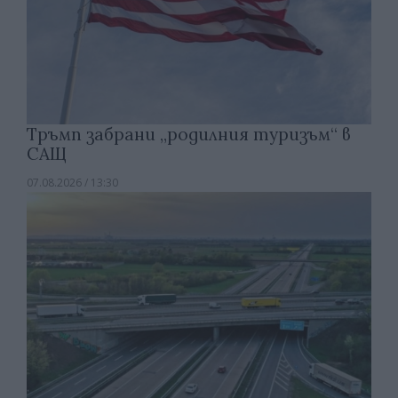
Тръмп забрани „родилния туризъм“ в
САЩ
07.08.2026 / 13:30