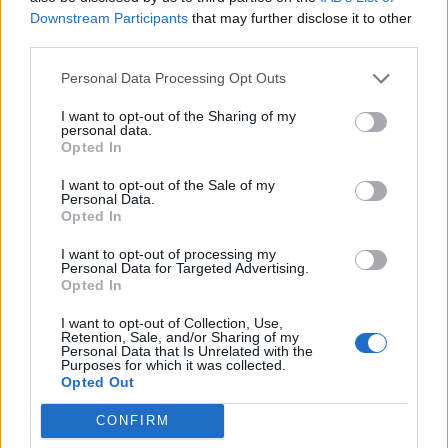
Изкуствен интелект за първи път
Downstream Participants
that may further disclose it to other
създаде нови жизнеспособни вируси
third parties.
07.08.2026 / 15:30
Personal Data Processing Opt Outs
I want to opt-out of the Sharing of my
personal data.
Opted In
I want to opt-out of the Sale of my
Personal Data.
Opted In
I want to opt-out of processing my
Personal Data for Targeted Advertising.
Opted In
I want to opt-out of Collection, Use,
Retention, Sale, and/or Sharing of my
Personal Data that Is Unrelated with the
Purposes for which it was collected.
Астронавти на NASA излязоха в
Opted Out
открития космос
CONFIRM
07.08.2026 / 15:00