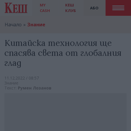
MY
КЕШ
АБО
CASH
КЛУБ
Начало
Знание
Kитайскa технология ще
спасява света от глобалния
глад
11.12.2022 / 08:57
Знание
Текст:
Румен Лозанов