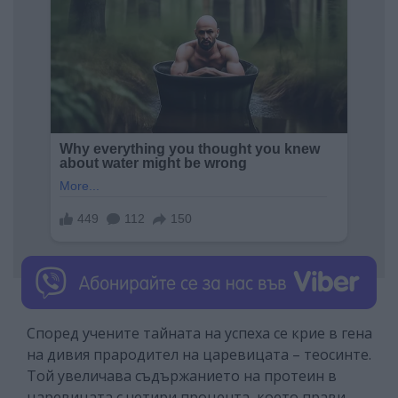
Според учените тайната на успеха се крие в гена
на дивия прародител на царевицата – теосинте.
Той увеличава съдържанието на протеин в
царевицата с четири процента, което прави