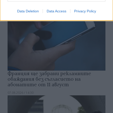
Data Deletion
Data Access
Privacy Policy
Франция ще забрани рекламните
обаждания без съгласието на
абонатите от 11 август
07.08.2026 / 14:30