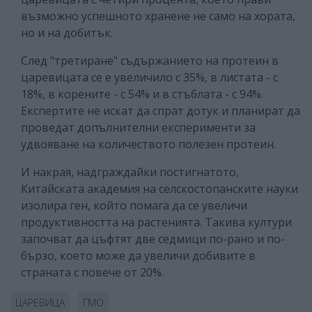
възможно успешното хранене не само на хората,
но и на добитък.
След "третиране" съдържанието на протеин в
царевицата се е увеличило с 35%, в листата - с
18%, в корените - с 54% и в стъблата - с 94%.
Експертите не искат да спрат дотук и планират да
проведат допълнителни експерименти за
удвояване на количеството полезен протеин.
И накрая, надграждайки постигнатото,
Китайската академия на селскостопанските науки
изолира ген, който помага да се увеличи
продуктивността на растенията. Такива култури
започват да цъфтят две седмици по-рано и по-
бързо, което може да увеличи добивите в
страната с повече от 20%.
ЦАРЕВИЦА
ГМО