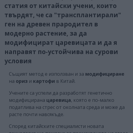
статия от китайски учени, които
твърдят, че са "трансплантирали"
ген на древен прародител в
модерно растение, за да
модифицират царевицата и да я
направят по-устойчива на сурови
условия
Същият метод е използван и за
модифициране
на
ориз
и
картофи
в Китай.
Учените са успели да разработят генетично
модифицирана
царевица
, която е по-малко
податлива на стрес от околната среда и може да
расте почти навсякъде.
Според китайските специалисти новата