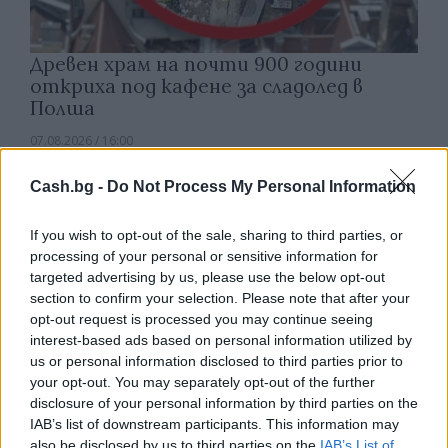
Древен храм на почти 900 години
откриха под кафене за сладолед в
Полша
07.08.2026 / 16:00
Cash.bg -
Do Not Process My Personal Information
If you wish to opt-out of the sale, sharing to third parties, or
processing of your personal or sensitive information for
targeted advertising by us, please use the below opt-out
section to confirm your selection. Please note that after your
opt-out request is processed you may continue seeing
interest-based ads based on personal information utilized by
us or personal information disclosed to third parties prior to
your opt-out. You may separately opt-out of the further
disclosure of your personal information by third parties on the
IAB’s list of downstream participants. This information may
also be disclosed by us to third parties on the
IAB’s List of