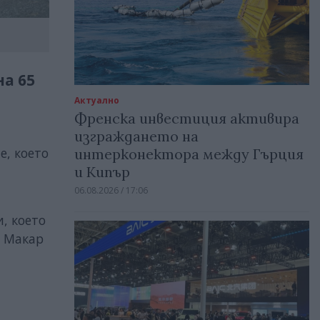
на 65
Актуално
Френска инвестиция активира
изграждането на
е, което
интерконектора между Гърция
и Кипър
06.08.2026 / 17:06
, което
. Макар