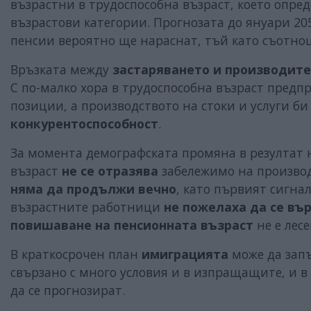
възрастни в трудоспособна възраст, което опре
възрастови категории. Прогнозата до януари 205
пенсии вероятно ще нараснат, тъй като съотн
Връзката между
застаряването и производите
С по-малко хора в трудоспособна възраст предп
позиции, а производството на стоки и услуги би
конкурентоспособност
.
За момента демографската промяна в резултат 
възраст
не се отразява
забележимо на производи
няма да продължи вечно
, като първият сигна
възрастните работници
не пожелаха да се въ
повишаване на пенсионната възраст
не е лес
В краткосрочен план
имиграцията
може да запъ
свързано с много условия и в изпращащите, и в
да се прогнозират.