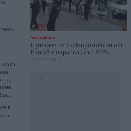
те
и
гнози.
Автомобили
Износът на електромобили от
Китай е нараснал със 120%
06.08.2026 / 16:30
онната
това
Реклама
т по-
ъшно
бра.
ие е
могат