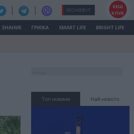
КЕШ
АБО
НАМЕНТ
КЛУБ
ЗНАНИЕ
ГРИЖА
SMART LIFE
BRIGHT LIFE
Реклама
Топ новини
Най-новото