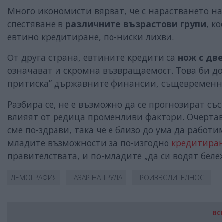
Много икономисти вярват, че с нарастването н
спестяване в
различните възрастови групи
, к
евтино кредитиране, по-ниски лихви.
От друга страна, евтините кредити са
нож с дв
означават и скромна възвращаемост. Това би до
притиска” държавните финансии, същевременн
Разбира се, не е възможно да се прогнозират съ
влияят от редица променливи фактори. Очертав
сме по-здрави, така че е близо до ума да работ
младите възможности за по-изгодно
кредитира
правителствата, и по-младите „да си водят беле
ДЕМОГРАФИЯ
ПАЗАР НА ТРУДА
ПРОИЗВОДИТЕЛНОСТ
ВС