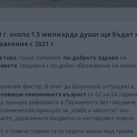
0 г. около 1.5 милиарда души ще бъдат 
внение с 2021 г.
ктора
, пише Euronews:
по-доброто здраве
на
овете
, свързана с по-добро образование на женит
.
евожния фактор. В опит да балансира ситуацията,
 повиши пенсионната възраст
от 62 на 64 години
а прокара реформата в Парламента без гласуване
номическия принцип за „хляба и маслото”: ако
асте, държавните бюджети се натоварват повече.
 65 и повече години са се падали малко над трима