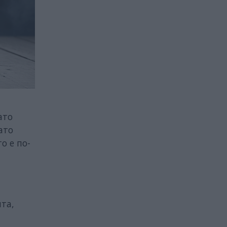
ато
ато
о е по-
ята,