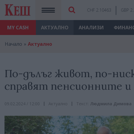
CHF 2.10463
GBP 2
MY
CASH
АКТУАЛНО
АНАЛИЗИ
ФИНАН
Начало
Актуално
По-дълъг живот, по-ниск
справят пенсионните и
09.02.2024 / 12:00
Актуално
Текст:
Людмила Димова