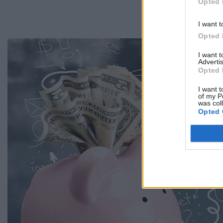
Opted 
I want t
Opted 
I want 
Advertis
Opted 
I want t
of my P
was col
Opted 