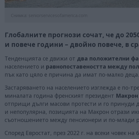
Снимка: seniorservicesofamerica.com
Глобалните прогнози сочат, че до 205
и повече години – двойно повече, в сра
Тенденцията се движи от
два положителни фа
населението и
равнопоставеността
между пол
пък като цяло е причина да имат по-малко деца
Застаряването на населението изглежда е по-тр
миналата година френският президент
Макрон
отприщи дълги масови протести и го принуди д
и непопулярна, позицията на Макрон отрази ико
съотношението между пенсионери и по-млади р
Според Евростат, през 2022 г. на всеки човек на