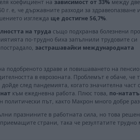
деля коефициент на
зависимост от 33%
между две
0 г. е, че държавните разходи за здравеопазване 
ошението изглежда
ще достигне 56,7%
.
лността на труда
също подхранва болезнени про
риятията по-трудно биха запълнили трудовите си
 пострадало,
застрашавайки международната
на подобреното здраве и повишаването на пенси
телността в еврозоната. Проблемът е обаче, че 
л дойде след пандемията, когато значителна част о
рнат
към ежедневна работа. Плюс това,
по-натат
ен политически път, както Макрон много добре раз
лни празнините в работната сила, но това решен
 приемащите страни, така че резултатите трудно 