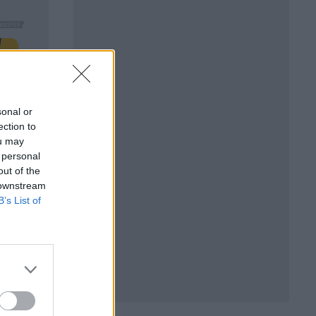
sonal or
ection to
ou may
 personal
out of the
 downstream
B’s List of