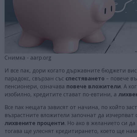
Снимка - aarp.org
И все пак, дори когато държавните бюджети ви
парадокс, свързан със
спестяването
– повече въ
пенсионери, означава
повече вложители
. А к
изобилно, кредитите стават по-евтини, а
лихве
Все пак нещата зависят от начина, по който за
възрастните вложители започнат да изчерпват 
лихвените проценти
. Но ако в желанието си д
тогава ще улеснят кредитирането, което ще на