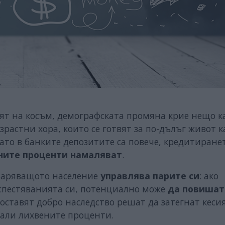
сят на косъм, демографската промяна крие нещо к
зрастни хора, които се готвят за по-дълъг живот к
огато в банките депозитите са повече, кредитиранет
ните проценти намаляват
.
старяващото население
управлява парите си
: ако
спестяванията си, потенциално може
да повишат
а оставят добро наследство решат да затегнат кеси
мали лихвените проценти.