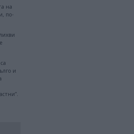
та на
и, по-
 лихви
е
 са
ълго и
а
астни”.