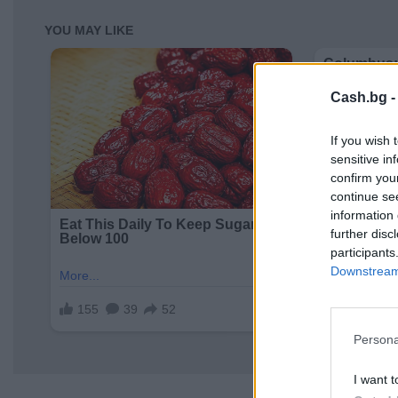
Cash.bg 
If you wish 
sensitive in
confirm you
continue se
information 
further disc
participants
Downstream 
Persona
I want t