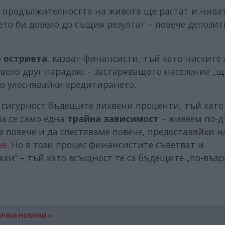
а продължителността на живота ще растат и нива
оето би довело до същия резултат – повече депозит
е остриета
, казват финансисти, тъй като ниските
вело друг парадокс – застаряващото население „щ
о улеснявайки кредитирането.
с сигурност бъдещите лихвени проценти, тъй като
а се само една
трайна зависимост
– живеем по-д
им повече и да спестяваме повече, предоставяйки н
не
. Но в този процес финансистите съветват и
жки” – тъй като всъщност те са бъдещите „по-възр
ИЧКИ НОВИНИ »