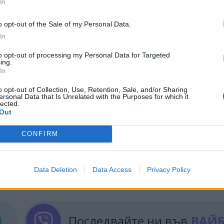
гнала известен напредък в политиките за равенств
In
аланс
между професионалния и личния живот и 
o opt-out of the Sale of my Personal Data.
In
и правила, сред които се откроява изискването за
to opt-out of processing my Personal Data for Targeted
бва да обявяват размера на заплатите и при уста
ing.
In
ете над 5%, ще трябва да предприемат промени. В
ия за
следващия етап
от стратегията за равенств
o opt-out of Collection, Use, Retention, Sale, and/or Sharing
ersonal Data that Is Unrelated with the Purposes for which it
lected.
Out
CONFIRM
ИЧКИ НОВИНИ »
Data Deletion
Data Access
Privacy Policy
М
Последвайте ни във
ВАЙ