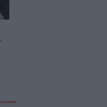
Работници в Индия се
и
връщат в селата заради
ниските заплати
12.05.2026 / 15:00
ИЖ ВСИЧКИ