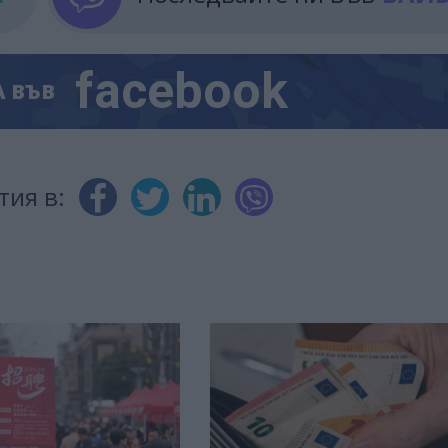
facebook
А
ВЪВ
тия в: