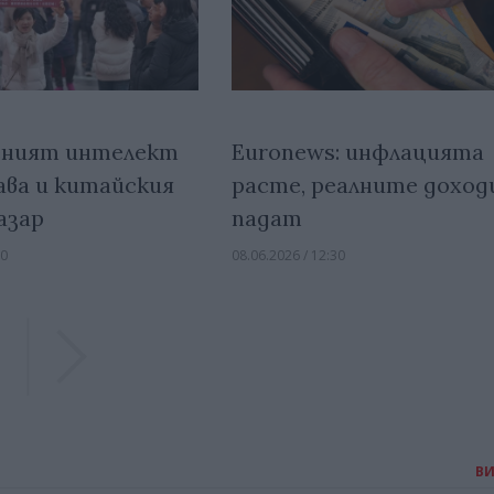
еният интелект
Euronews: инфлацията
ва и китайския
расте, реалните доход
азар
падат
00
08.06.2026 / 12:30
Previous
Previous
В