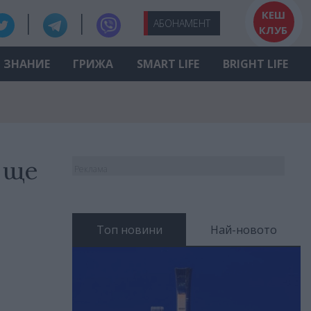
КЕШ
АБО
НАМЕНТ
КЛУБ
ЗНАНИЕ
ГРИЖА
SMART LIFE
BRIGHT LIFE
 ще
Реклама
Топ новини
Най-новото