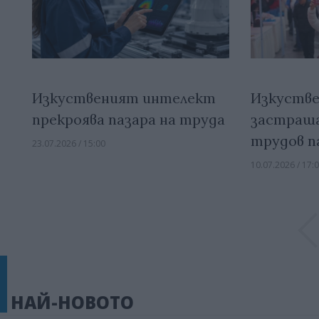
Изкуственият интелект
Изкуств
прекроява пазара на труда
застраша
трудов п
23.07.2026 / 15:00
10.07.2026 / 17:
НАЙ-НОВОТО