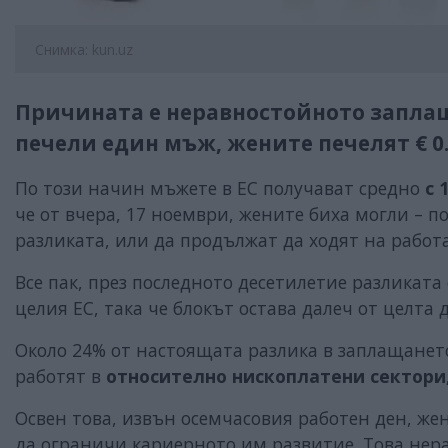
Снимка: kun.uz
Причината е неравностойното заплаща
печели един мъж, жените печелят € 0
По този начин мъжете в ЕС получават средно
с 
че от вчера, 17 ноември, жените биха могли – по
разликата, или да продължат да ходят на работ
Все пак, през последното десетилетие разликата
целия ЕС, така че блокът остава далеч от целта 
Около 24% от настоящата разлика в заплащането
работят в
относително нископлатени сектори
Освен това, извън осемчасовия работен ден, ж
да ограничи кариерното им развитие. Това нер