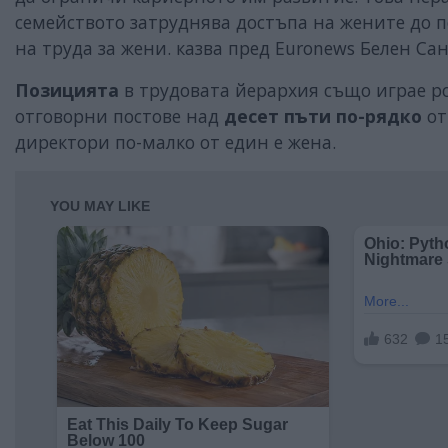
семейството затруднява достъпа на жените до 
на труда за жени. казва пред Euronews Белен Са
Позицията
в трудовата йерархия също играе ро
отговорни постове над
десет пъти по-рядко
от
директори по-малко от един е жена.