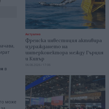
Актуално
Френска инвестиция активира
начава,
изграждането на
сират
интерконектора между Гърция
и Кипър
06.08.2026 / 17:06
ен
в
ето може
 за