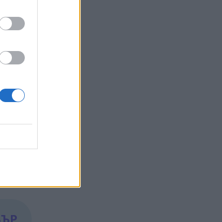
о между
в
новена
ече се
о
БЪР