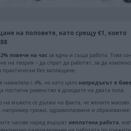
не на половете, като срещу €1, което
.88
12% повече на час
за една и съща работа. Това оз
не на теория – да спрат да работят, за да компен
а практически без заплащане.
 е намаляла с 4%, но като цяло
напредъкът е бав
да постигне равенство в доходите на двата пола.
 на мъжете се дължи на факта, че жените масово
,
например грижи, здравеопазване и образование.
ените часове наред вършат
неплатена работа
, ко
авномерно разпределение на работата по грижите