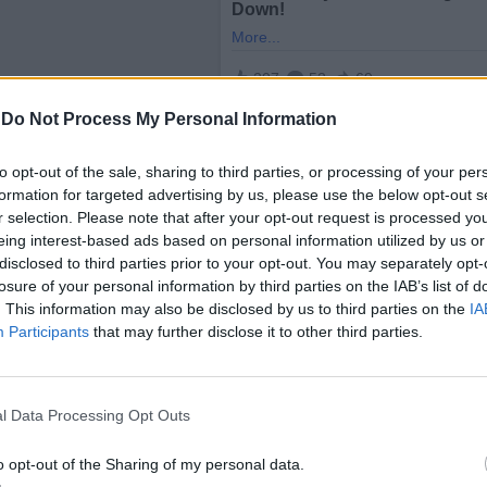
-
Do Not Process My Personal Information
to opt-out of the sale, sharing to third parties, or processing of your per
formation for targeted advertising by us, please use the below opt-out s
r selection. Please note that after your opt-out request is processed y
eing interest-based ads based on personal information utilized by us or
disclosed to third parties prior to your opt-out. You may separately opt-
ените и мъжете бележат Австрия (19%), Унгария (
losure of your personal information by third parties on the IAB’s list of
. This information may also be disclosed by us to third parties on the
IA
.9%) , Словакия (16.8%) и Дания (15.7%).
Participants
that may further disclose it to other third parties.
ия води с 14%, следвана от
България
(13.6%), Ф
), Португалия (9.2%), Полша и Ирландия с по 8.6% и
заплащането работят жените в Румъния (5.1%) и И
l Data Processing Opt Outs
o opt-out of the Sharing of my personal data.