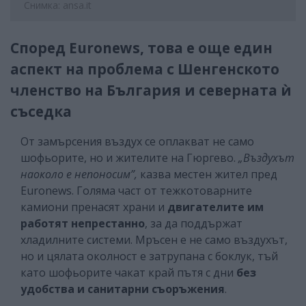
Снимка: ansa.it
Според Euronews, това е още един
аспект на проблема с Шенгенското
членство на България и северната ѝ
съседка
От замърсения въздух се оплакват не само
шофьорите, но и жителите на Гюргево.
„Въздухът
наоколо е непоносим”,
казва местен жител пред
Euronews. Голяма част от тежкотоварните
камиони пренасят храни и
двигателите им
работят непрестанно
, за да поддържат
хладилните системи. Мръсен е не само въздухът,
но и цялата околност е затрупана с боклук, тъй
като шофьорите чакат край пътя с дни
без
удобства и санитарни съоръжения
.