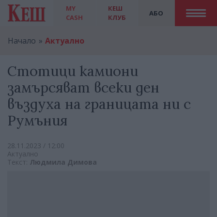
MY
КЕШ
АБО
CASH
КЛУБ
Начало
Актуално
Стотици камиони
замърсяват всеки ден
въздуха на границата ни с
Румъния
28.11.2023 / 12:00
Актуално
Текст:
Людмила Димова