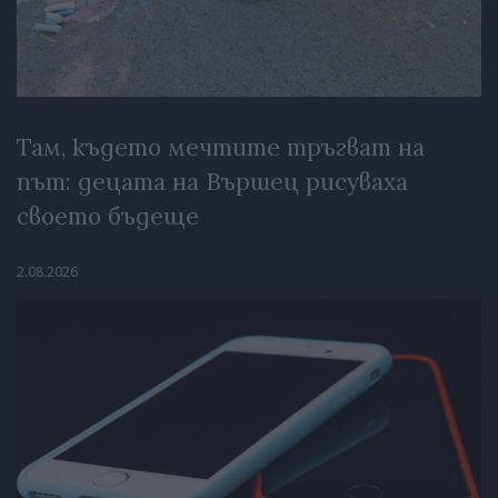
Там, където мечтите тръгват на
път: децата на Вършец рисуваха
своето бъдеще
2.08.2026