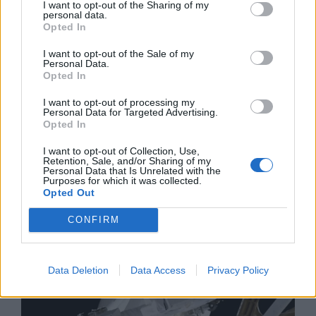
I want to opt-out of the Sharing of my
personal data.
Opted In
I want to opt-out of the Sale of my
Personal Data.
Opted In
I want to opt-out of processing my
Personal Data for Targeted Advertising.
Opted In
I want to opt-out of Collection, Use,
Retention, Sale, and/or Sharing of my
Изкуствен интелект за първи път
Personal Data that Is Unrelated with the
създаде нови жизнеспособни вируси
Purposes for which it was collected.
Opted Out
07.08.2026 / 15:30
CONFIRM
Data Deletion
Data Access
Privacy Policy