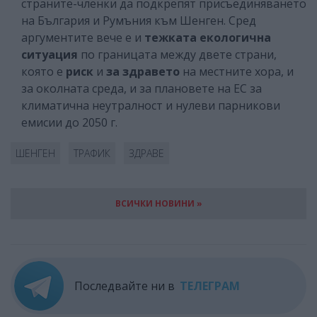
страните-членки да подкрепят присъединяването
на България и Румъния към Шенген. Сред
аргументите вече е и
тежката екологична
ситуация
по границата между двете страни,
която е
риск
и
за здравето
на местните хора, и
за околната среда, и за плановете на ЕС за
климатична неутралност и нулеви парникови
емисии до 2050 г.
ШЕНГЕН
ТРАФИК
ЗДРАВЕ
ВСИЧКИ НОВИНИ »
Последвайте ни в
ТЕЛЕГРАМ