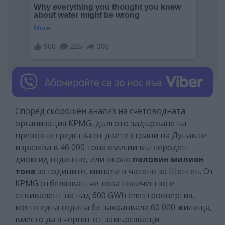
Според скорошен анализ на счетоводната
организация KPMG, дългото задържане на
превозни средства от двете страни на Дунав се
изразява в 46 000 тона емисии въглероден
диоксид годишно, или около
половин милион
тона
за годините, минали в чакане за Шенген. От
KPMG отбелязват, че това количество е
еквивалент на над 600 GWh електроенергия,
която една година би захранвала 60 000 жилища,
вместо да я черпят от замърсяващи