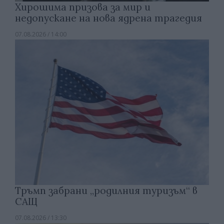
Хирошима призова за мир и
недопускане на нова ядрена трагедия
07.08.2026 / 14:00
Тръмп забрани „родилния туризъм“ в
САЩ
07.08.2026 / 13:30