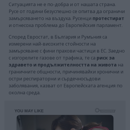
Ситуацията не е по-добра и от нашата страна.
Русе от години безуспешно се опитва да ограничи
замърсяването на въздуха. Русенци
протестират
и отнесоха проблема до Европейския парламент.
Според Евростат, в България и Румъния са
измерени най-високите стойности на
замърсяване с фини прахови частици в ЕС. Заедно
с изгорелите газове от трафика, те са
риск за
здравето и продължителността на живота
на
граничните общности, причинявайки хронични и
остри респираторни и сърдечносъдови
заболявания, казват от Европейската агенция по
околна среда.