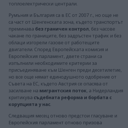
топлоелектрически централи.
Румъния и България са в ЕС от 2007 г., но още не
са част от Шенгенската зона, където транспортът
преминава
без граничен контрол
, без часове
чакане по границите, без задръстен трафик и без
облаци изгорели газове от работещите
двигатели. Според Европейската комисия и
Европейския парламент, двете страни са
изпълнили необходимите критерии за
присъединяване към Шенген преди десетилетие,
но все още нямат единодушното одобрение от
Съвета на ЕС, където Австрия се опасява от
засилване на
мигрантския поток
, а Нидерландия
критикува
съдебната реформа и борбата с
корупцията у нас
.
Следващия месец отново предстои гласуване и
Европейския парламент отново призова