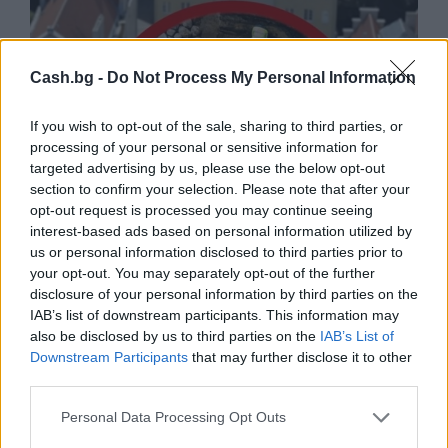
Cash.bg -
Do Not Process My Personal Information
If you wish to opt-out of the sale, sharing to third parties, or
processing of your personal or sensitive information for
targeted advertising by us, please use the below opt-out
section to confirm your selection. Please note that after your
opt-out request is processed you may continue seeing
interest-based ads based on personal information utilized by
us or personal information disclosed to third parties prior to
your opt-out. You may separately opt-out of the further
Древен храм на почти 900 години
disclosure of your personal information by third parties on the
откриха под кафене за сладолед в
IAB’s list of downstream participants. This information may
Полша
also be disclosed by us to third parties on the
IAB’s List of
Downstream Participants
that may further disclose it to other
07.08.2026 / 16:00
third parties.
Personal Data Processing Opt Outs